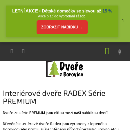
Přejít
na
LETNÍ AKCE • Dětské domečky se slevou až
15 %
obsah
Akce platí do vyprodání zásob.
ZOBRAZIT NABÍDKU →
NÁKUP
KOŠÍK
Interiérové dveře RADEX Série
PREMIUM
Dveře ze série PREMIUM jsou elitou mezi naší nabídkou dveří
Dřevěné interiérové dveře Radex jsou vyrobeny z lepeného
borovicového profilu zušlechtěného přírodní bezsukou rovnoletou