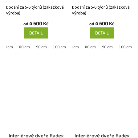
Dodání za 5-6 týdnů (zakázková
Dodání za 5-6 týdnů (zakázková
výroba)
výroba)
4 600 Kč
4 600 Kč
od
od
DETAIL
DETAIL
70 cm
80 cm
90 cm
60 cm
100 cm
70 cm
80 cm
90 cm
100 cm
Interiérové dveře Radex
Interiérové dveře Radex