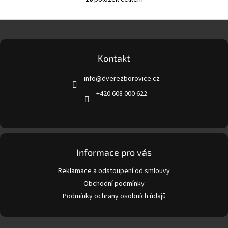
O
v
l
Z
á
á
d
p
a
a
Kontakt
c
t
í
info
@
dverezborovice.cz
í
p
r
+420 608 000 622
v
k
y
v
ý
p
Informace pro vás
i
s
Reklamace a odstoupení od smlouvy
u
Obchodní podmínky
Podmínky ochrany osobních údajů