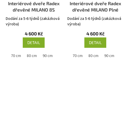
Interiérové dveře Radex
Interiérové dveře Radex
dřevěné MILANO 8S
dřevěné MILANO Plné
Dodání za 5-6 týdnů (zakázková
Dodání za 5-6 týdnů (zakázková
výroba)
výroba)
4 600 Kč
4 600 Kč
DETAIL
DETAIL
 cm
70 cm
80 cm
90 cm
60 cm
70 cm
80 cm
90 cm