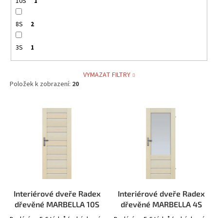
10S
1
8S
2
3S
1
VYMAZAT FILTRY
Položek k zobrazení:
20
V
ý
p
i
s
p
r
o
d
Interiérové dveře Radex
Interiérové dveře Radex
u
dřevěné MARBELLA 10S
dřevěné MARBELLA 4S
k