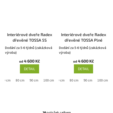
Interiérové dveře Radex
Interiérové dveře Radex
dřevěné TOSSA 5S
dřevěné TOSSA Plné
Dodání za 5-6 týdnů (zakázková
Dodání za 5-6 týdnů (zakázková
výroba)
výroba)
4 600 Kč
4 600 Kč
od
od
DETAIL
DETAIL
70 cm
80 cm
90 cm
60 cm
100 cm
70 cm
80 cm
90 cm
100 cm
20
položek celkem