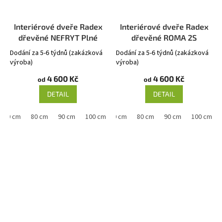
Interiérové dveře Radex
Interiérové dveře Radex
dřevěné NEFRYT Plné
dřevěné ROMA 2S
Dodání za 5-6 týdnů (zakázková
Dodání za 5-6 týdnů (zakázková
výroba)
výroba)
4 600 Kč
4 600 Kč
od
od
DETAIL
DETAIL
70 cm
80 cm
90 cm
60 cm
100 cm
70 cm
80 cm
90 cm
100 cm