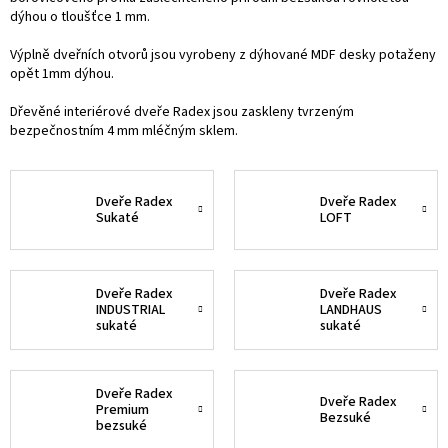
dýhou o tloušťce 1 mm.
Výplně dveřních otvorů jsou vyrobeny z dýhované MDF desky potaženy
opět 1mm dýhou.
Dřevěné interiérové dveře Radex jsou zaskleny tvrzeným
bezpečnostním 4 mm mléčným sklem.
Dveře Radex
Dveře Radex
Sukaté
LOFT
Dveře Radex
Dveře Radex
INDUSTRIAL
LANDHAUS
sukaté
sukaté
Dveře Radex
Dveře Radex
Premium
Bezsuké
bezsuké