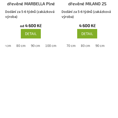
dřevěné MARBELLA Plné
dřevěné MILANO 2S
Dodání za 5-6 týdnů (zakázková
Dodání za 5-6 týdnů (zakázková
výroba)
výroba)
4 600 Kč
4 600 Kč
od
DETAIL
DETAIL
70 cm
80 cm
90 cm
100 cm
60 cm
70 cm
80 cm
90 cm