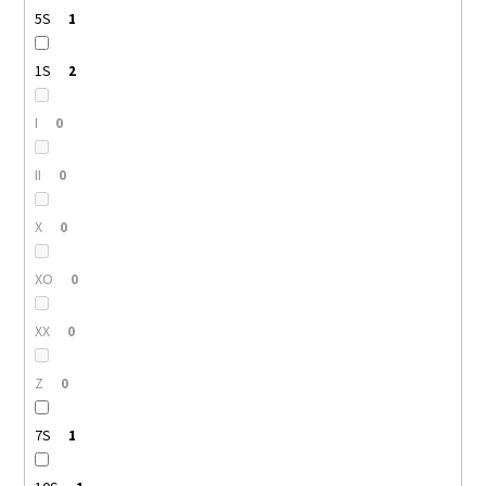
5S
1
1S
2
I
0
II
0
X
0
XO
0
XX
0
Z
0
7S
1