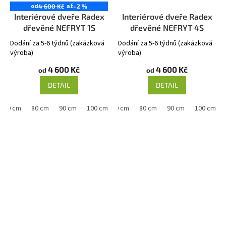
od
až
4 600 Kč
–2 %
Interiérové dveře Radex
Interiérové dveře Radex
dřevěné NEFRYT 1S
dřevěné NEFRYT 4S
Dodání za 5-6 týdnů (zakázková
Dodání za 5-6 týdnů (zakázková
výroba)
výroba)
4 600 Kč
4 600 Kč
od
od
DETAIL
DETAIL
70 cm
80 cm
90 cm
60 cm
100 cm
70 cm
80 cm
90 cm
100 cm