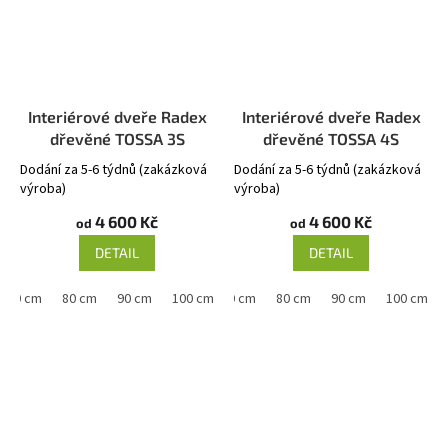
Interiérové dveře Radex
Interiérové dveře Radex
dřevěné TOSSA 3S
dřevěné TOSSA 4S
Dodání za 5-6 týdnů (zakázková
Dodání za 5-6 týdnů (zakázková
výroba)
výroba)
4 600 Kč
4 600 Kč
od
od
DETAIL
DETAIL
70 cm
80 cm
90 cm
60 cm
100 cm
70 cm
80 cm
90 cm
100 cm