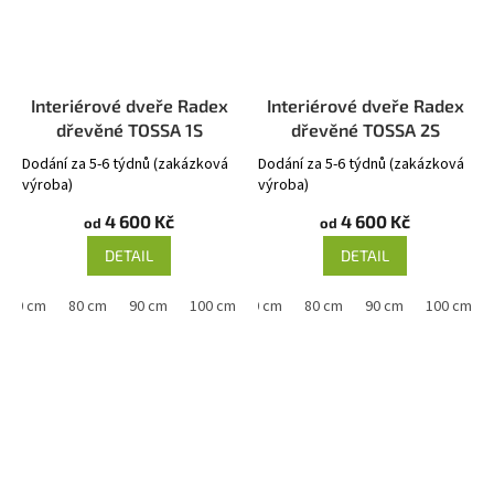
Interiérové dveře Radex
Interiérové dveře Radex
dřevěné TOSSA 1S
dřevěné TOSSA 2S
Dodání za 5-6 týdnů (zakázková
Dodání za 5-6 týdnů (zakázková
výroba)
výroba)
4 600 Kč
4 600 Kč
od
od
DETAIL
DETAIL
70 cm
80 cm
90 cm
60 cm
100 cm
70 cm
80 cm
90 cm
100 cm