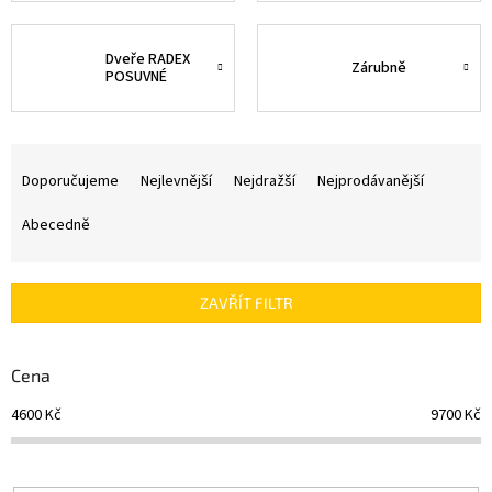
Dveře RADEX
Zárubně
POSUVNÉ
Ř
a
Doporučujeme
Nejlevnější
Nejdražší
Nejprodávanější
z
e
Abecedně
n
í
p
ZAVŘÍT FILTR
r
o
d
Cena
u
4600
Kč
9700
Kč
k
t
ů