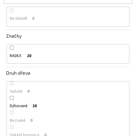
Na skladě
0
Značky
RADEX
20
Druh dřeva
Sukaté
0
Dýhované
20
Bezsuké
0
Sukatá borovice
0