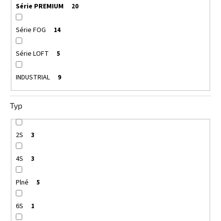
Série PREMIUM
20
Série FOG
14
Série LOFT
5
INDUSTRIAL
9
Typ
2S
3
4S
3
Plné
5
6S
1