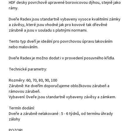
HDF desky povrchově upravené borovicovou dýhou, stejně jako
rámy.
Dveře Radex jsou standartně vybaveny vysoce kvalitními zámky
a závěsy, které jsou vhodné jak pro kovové tak dřevěné
zárubně a jsou v souladu s platnými normami.
Tento typ dveří je ideální pro povrchovou úpravu lakováním
nebo malováním.
Dveře Radex je možno dodat i v provedení posuvného křídla.
Technické parametry:
Rozměry: 60, 70, 80, 90, 100
Zárubně: Ke dveřím doporučujeme obložkovou zárubeň a
rámovou zárubeň.
Vybavení: Dveře jsou standartně vybaveny závěsy a zámkem.
Termín dodání:
Dveře a zárubně nelakované : 5 - 6 týdnů, od termínu úhrady
zálohy
POZOR!