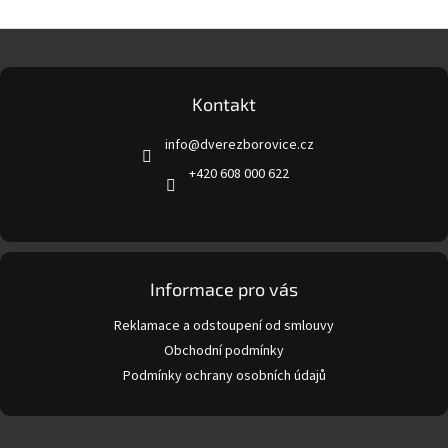
Z
á
p
a
Kontakt
t
info
@
dverezborovice.cz
í
+420 608 000 622
Informace pro vás
Reklamace a odstoupení od smlouvy
Obchodní podmínky
Podmínky ochrany osobních údajů