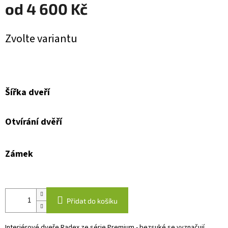
od
4 600 Kč
Měrná
Zvolte variantu
cena:
Šířka dveří
Otvírání dvěří
Zámek
Přidat do košíku
Interiérové dveře Radex ze série Premium - bezsuké se vyznačují