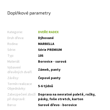
Doplňkové parametry
Kategorie
:
DVEŘE RADEX
Druh dřeva
:
Dýhované
Rodina
:
MARBELLA
Série
:
Série PREMIUM
Typ
:
10S
Materiál
:
Borovice - surová
Vybavení
Zámek, panty
dřevěných dveří
:
Závěsy
:
Čepové panty
Termín realizace
5-6 týdnů
Objednávky
:
Zabezpečení zboží
Doprava na nevratné paletě, rožky,
při dopravě
:
pásky, folie stretch, karton
Barva
:
Surové dřevo - borovice