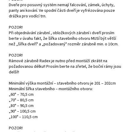
Dveře pro posuvný systém nemají falcování, zámek, úchyty,
panty ani kování. Ve spodní části dveří je vyfrézována pouze
drážka pro vodící trn.
POZOR!
Při objednávání zárubní , obložkových zárubní i dveří prosím
berte v úvahu fakt, že šířka stavebního otvoru MUSÍ být větší
než „šířka dveří" a „požadovaný" rozměr zárubně min. o 10cm.
POZOR!
Rámové zárubně Radex je nutno před montáží zkrátit na
požadovanou délku!! Prosím berte na zřetel, že boční rámy jsou
delší!!
Minimální výška montážní – stavebního otvoru je 201 – 202cm
Minimální šířka stavebního – montážního otvoru:
„60" – 70,5 cm
„70" – 80,5 cm
„80" – 90,5 cm
„90" – 100,5 cm
„100" – 110,5 cm
POZOR!