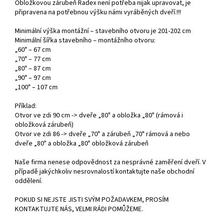
Obložkovou zárubeň Radex není potřeba nijak upravovat, je
připravena na potřebnou výšku námi vyráběných dveří.!!!
Minimální výška montážní – stavebního otvoru je 201-202 cm
Minimální šířka stavebního – montážního otvoru:
„60" – 67 cm
„70" – 77 cm
„80" – 87 cm
„90" – 97 cm
„100" – 107 cm
Příklad:
Otvor ve zdi 90 cm -> dveře „80" a obložka „80" (rámová i
obložková zárubeň)
Otvor ve zdi 86 -> dveře „70" a zárubeň „70" rámová a nebo
dveře „80" a obložka „80" obložková zárubeň
Naše firma nenese odpovědnost za nesprávné zaměření dveří. V
případě jakýchkoliv nesrovnalostí kontaktujte naše obchodní
oddělení.
POKUD SI NEJSTE JISTI SVÝM POŽADAVKEM, PROSÍM
KONTAKTUJTE NÁS, VELMI RÁDI POMŮŽEME.