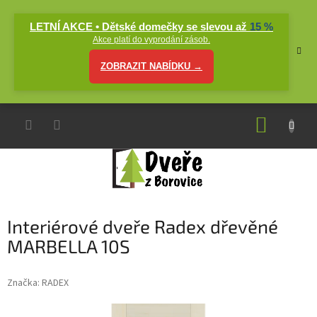
Přejít
na
LETNÍ AKCE • Dětské domečky se slevou až
15 %
obsah
Akce platí do vyprodání zásob.
ZOBRAZIT NABÍDKU →
NÁKUP
KOŠÍK
Interiérové dveře Radex dřevěné
MARBELLA 10S
Značka:
RADEX