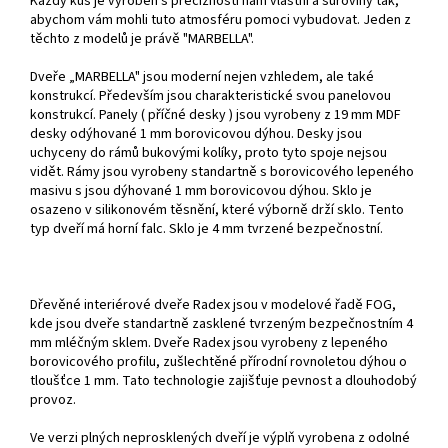
Každý kus je vyroben s precizností nám vlastní a suroviny tak,
abychom vám mohli tuto atmosféru pomoci vybudovat. Jeden z
těchto z modelů je právě "MARBELLA".
Dveře „MARBELLA" jsou moderní nejen vzhledem, ale také
konstrukcí. Především jsou charakteristické svou panelovou
konstrukcí. Panely ( příčné desky ) jsou vyrobeny z 19 mm MDF
desky odýhované 1 mm borovicovou dýhou. Desky jsou
uchyceny do rámů bukovými kolíky, proto tyto spoje nejsou
vidět. Rámy jsou vyrobeny standartně s borovicového lepeného
masivu s jsou dýhované 1 mm borovicovou dýhou. Sklo je
osazeno v silikonovém těsnění, které výborně drží sklo. Tento
typ dveří má horní falc. Sklo je 4 mm tvrzené bezpečnostní.
Dřevěné interiérové dveře Radex jsou v modelové řadě FOG,
kde jsou dveře standartně zasklené tvrzeným bezpečnostním 4
mm mléčným sklem. Dveře Radex jsou vyrobeny z lepeného
borovicového profilu, zušlechtěné přírodní rovnoletou dýhou o
tloušťce 1 mm. Tato technologie zajišťuje pevnost a dlouhodobý
provoz.
Ve verzi plných neprosklených dveří je výplň vyrobena z odolné