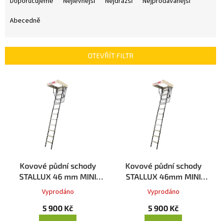
a
Doporučujeme
Nejlevnější
Nejdražší
Nejprodávanější
z
e
Abecedně
n
í
p
OTEVŘÍT FILTR
r
o
V
d
ý
u
p
k
i
t
s
ů
p
r
o
d
Kovové půdní schody
Kovové půdní schody
u
STALLUX 46 mm MINI
STALLUX 46mm MINI
k
80x55
80x60
Vyprodáno
Vyprodáno
t
5 900 Kč
5 900 Kč
ů