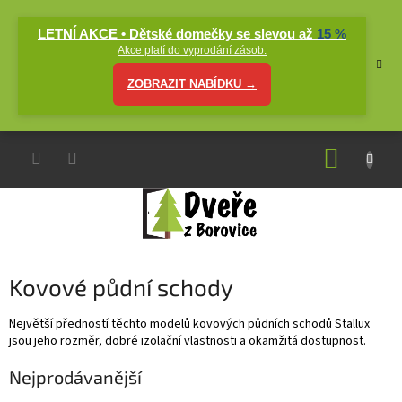
Přejít
na
LETNÍ AKCE • Dětské domečky se slevou až
15 %
obsah
Akce platí do vyprodání zásob.
ZOBRAZIT NABÍDKU →
NÁKUP
KOŠÍK
Kovové půdní schody
Největší předností těchto modelů kovových půdních schodů Stallux
jsou jeho rozměr, dobré izolační vlastnosti a okamžitá dostupnost.
Nejprodávanější