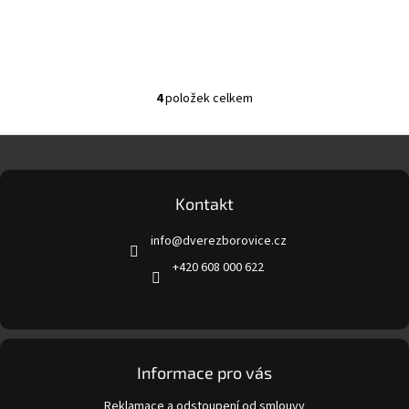
4
položek celkem
O
v
l
Z
á
á
d
p
a
a
Kontakt
c
t
í
info
@
dverezborovice.cz
í
p
r
+420 608 000 622
v
k
y
v
ý
p
Informace pro vás
i
s
Reklamace a odstoupení od smlouvy