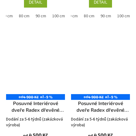
DETAIL
DETAIL
70 cm
80 cm
90 cm
60 cm
100 cm
70 cm
80 cm
90 cm
100 cm
od
až
od
až
4 900 Kč
–9 %
4 900 Kč
–9 %
Posuvné Interiérové
Posuvné Interiérové
dveře Radex dřevěné
dveře Radex dřevěné
MANHATTAN 6S
MANHATTAN Plné
Dodání za 5-6 týdnů (zakázková
Dodání za 5-6 týdnů (zakázková
výroba)
výroba)
4 500 Kč
4 500 Kč
od
od