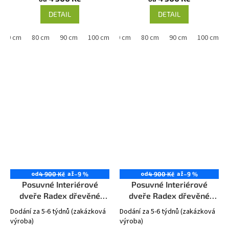
DETAIL
DETAIL
70 cm
80 cm
90 cm
60 cm
100 cm
70 cm
80 cm
90 cm
100 cm
od
až
od
až
4 900 Kč
–9 %
4 900 Kč
–9 %
Posuvné Interiérové
Posuvné Interiérové
dveře Radex dřevěné
dveře Radex dřevěné
TRYPLET 4S
TRYPLET 6S
Dodání za 5-6 týdnů (zakázková
Dodání za 5-6 týdnů (zakázková
výroba)
výroba)