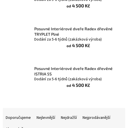
4 500 Kč
od
Posuvné Interiérové dveře Radex dřevěné
TRYPLET Plné
Dodání za 5-6 týdnů (zakázková výroba)
4 500 Kč
od
Posuvné Interiérové dveře Radex dřevěné
ISTRIA 5S
Dodání za 5-6 týdnů (zakázková výroba)
4 500 Kč
od
Ř
a
Doporučujeme
Nejlevnější
Nejdražší
Nejprodávanější
z