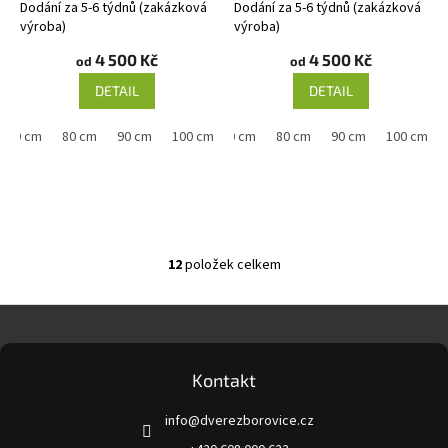
Dodání za 5-6 týdnů (zakázková
Dodání za 5-6 týdnů (zakázková
výroba)
výroba)
4 500 Kč
4 500 Kč
od
od
DETAIL
DETAIL
70 cm
80 cm
90 cm
60 cm
100 cm
70 cm
80 cm
90 cm
100 cm
12
položek celkem
O
v
l
Z
á
á
d
p
a
a
Kontakt
c
t
í
info
@
dverezborovice.cz
í
p
r