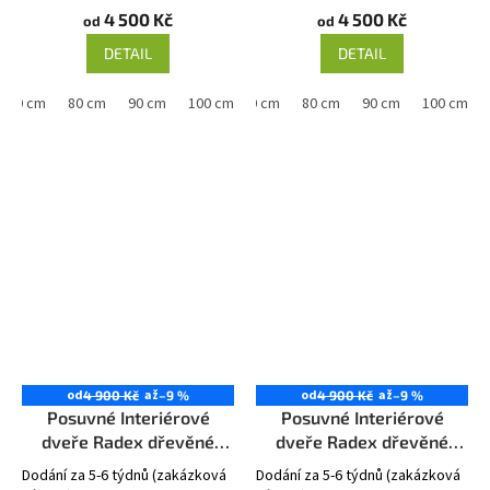
4 500 Kč
4 500 Kč
od
od
DETAIL
DETAIL
70 cm
80 cm
90 cm
60 cm
100 cm
70 cm
80 cm
90 cm
100 cm
od
až
od
až
4 900 Kč
–9 %
4 900 Kč
–9 %
Posuvné Interiérové
Posuvné Interiérové
dveře Radex dřevěné
dveře Radex dřevěné
TRYPLET Plné
TURYN 4S
Dodání za 5-6 týdnů (zakázková
Dodání za 5-6 týdnů (zakázková