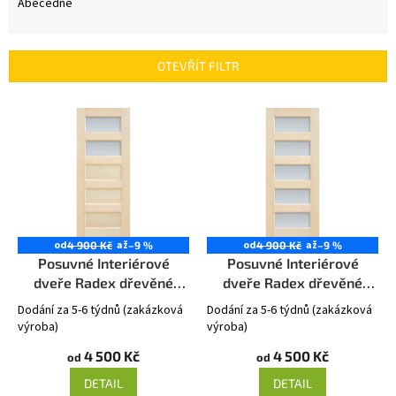
e
Abecedně
n
í
p
OTEVŘÍT FILTR
r
o
V
d
ý
u
p
k
i
t
s
ů
p
r
o
od
až
od
až
4 900 Kč
–9 %
4 900 Kč
–9 %
d
Posuvné Interiérové
Posuvné Interiérové
u
dveře Radex dřevěné
dveře Radex dřevěné
k
ISTRIA 2S
ISTRIA 5S
Dodání za 5-6 týdnů (zakázková
Dodání za 5-6 týdnů (zakázková
t
výroba)
výroba)
ů
4 500 Kč
4 500 Kč
od
od
DETAIL
DETAIL