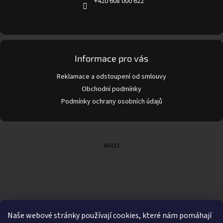
+420 608 000 622
v
k
y
v
ý
p
Informace pro vás
i
s
Reklamace a odstoupení od smlouvy
u
Obchodní podmínky
Podmínky ochrany osobních údajů
AHOJ
Naše webové stránky používají cookies, které nám pomáhají