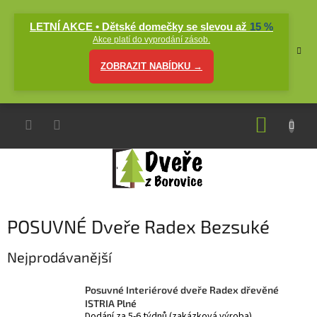
Přejít
na
LETNÍ AKCE • Dětské domečky se slevou až
15 %
obsah
Akce platí do vyprodání zásob.
ZOBRAZIT NABÍDKU →
NÁKUP
KOŠÍK
POSUVNÉ Dveře Radex Bezsuké
Nejprodávanější
Posuvné Interiérové dveře Radex dřevěné
ISTRIA Plné
Dodání za 5-6 týdnů (zakázková výroba)