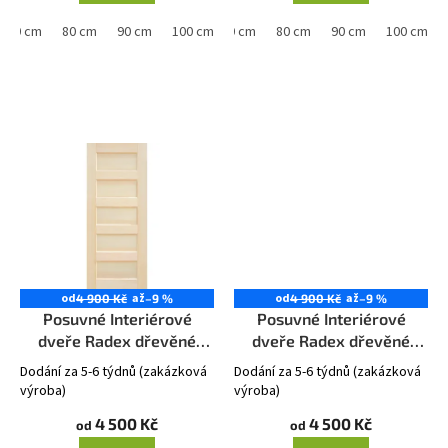
70 cm
80 cm
90 cm
60 cm
100 cm
70 cm
80 cm
90 cm
100 cm
od
až
od
až
4 900 Kč
–9 %
4 900 Kč
–9 %
Posuvné Interiérové
Posuvné Interiérové
dveře Radex dřevěné
dveře Radex dřevěné
ISTRIA Plné
MANHATTAN 2S
Dodání za 5-6 týdnů (zakázková
Dodání za 5-6 týdnů (zakázková
výroba)
výroba)
4 500 Kč
4 500 Kč
od
od