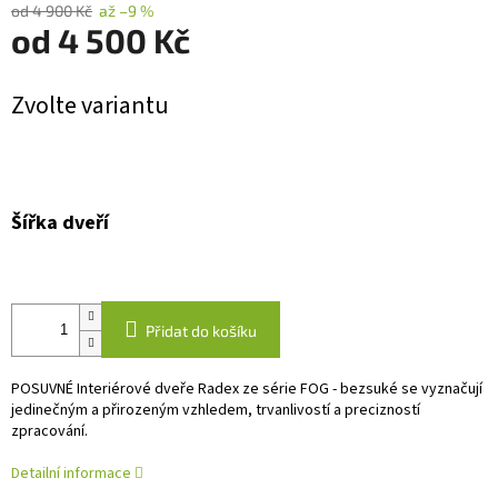
od 4 900 Kč
až –9 %
od
4 500 Kč
Měrná
Zvolte variantu
cena:
Šířka dveří
Přidat do košíku
POSUVNÉ Interiérové dveře Radex ze série FOG - bezsuké se vyznačují
jedinečným a přirozeným vzhledem, trvanlivostí a precizností
zpracování.
Detailní informace