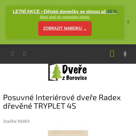
Přejít
na
LETNÍ AKCE • Dětské domečky se slevou až
15 %
obsah
Akce platí do vyprodání zásob.
ZOBRAZIT NABÍDKU →
NÁKUP
KOŠÍK
Posuvné Interiérové dveře Radex
dřevěné TRYPLET 4S
Značka:
RADEX