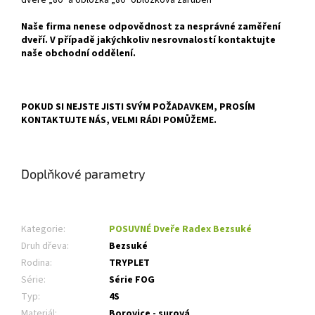
Naše firma nenese odpovědnost za nesprávné zaměření
dveří. V případě jakýchkoliv nesrovnalostí kontaktujte
naše obchodní oddělení.
POKUD SI NEJSTE JISTI SVÝM POŽADAVKEM, PROSÍM
KONTAKTUJTE NÁS, VELMI RÁDI POMŮŽEME.
Doplňkové parametry
Kategorie
:
POSUVNÉ Dveře Radex Bezsuké
Druh dřeva
:
Bezsuké
Rodina
:
TRYPLET
Série
:
Série FOG
Typ
:
4S
Materiál
:
Borovice - surová