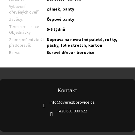
Vybavení
Zámek, panty
dřevěných dveří
:
Závěsy
:
Čepové panty
Termín realizace
5-6 týdnů
Objednávky
:
Zabezpečení zboží
Doprava na nevratné paletě, rožky,
při dopravě
:
pásky, folie stretch, karton
Barva
:
Surové dřevo - borovice
Z
á
p
a
Kontakt
t
info
@
dverezborovice.cz
í
+420 608 000 622