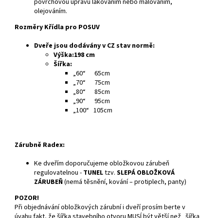
povrchovou úpravu lakováním nebo malováním,
olejováním.
Rozměry Křídla pro POSUV
Dveře jsou dodávány v CZ stav normě:
Výška:198 cm
Šířka:
„60“ 65cm
„70“ 75cm
„80“ 85cm
„90“ 95cm
„100“ 105cm
Zárubně Radex:
Ke dveřím doporučujeme obložkovou zárubeň
regulovatelnou -
TUNEL
tzv.
SLEPÁ OBLOŽKOVÁ
ZÁRUBEŇ
(nemá těsnění, kování – protiplech, panty)
POZOR!
Při objednávání obložkových zárubní i dveří prosím berte v
úvahu fakt, že šířka stavebního otvoru MUSÍ být větší než „šířka