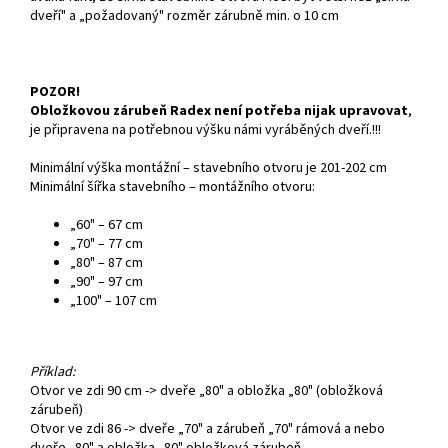
dveří" a „požadovaný" rozměr zárubně min. o 10 cm
POZOR!
Obložkovou zárubeň Radex není potřeba nijak upravovat
,
je připravena na potřebnou výšku námi vyráběných dveří.!!!
Minimální výška montážní – stavebního otvoru je 201-202 cm
Minimální šířka stavebního – montážního otvoru:
„60" – 67 cm
„70" – 77 cm
„80" – 87 cm
„90" – 97 cm
„100" – 107 cm
Příklad:
Otvor ve zdi 90 cm -> dveře „80" a obložka „80" (obložková
zárubeň)
Otvor ve zdi 86 -> dveře „70" a zárubeň „70" rámová a nebo
dveře „80" a obložka „80" obložková zárubeň