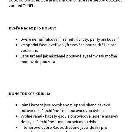
popř. do pouzder. Zde je možná kombinace i se slepou obložkou
zárubní TUNEL.
Dveře Radex pro POSUV:
Dveře nemají falcování, zámek, úchyty, panty ani kování.
Ve spodní části dveří je vyfrézována pouze drážka pro
vodící trn.
Jsou určená jak nástěnné posuvné systémy tak možná
montáž do pouzdra
KONSTRUKCE KŘÍDLA:
Rám i kazety jsou vyrobeny z lepené skandinávské
borovice zušlechtěné 1mm borovicovou dýhou
Výplně rámů - kazety -jsou z borovicové lepené masivní
desky zušlechtěné 1 mm borovicovou dýhou.
Interiérové dveře Radex dřevěné jsou ideální pro