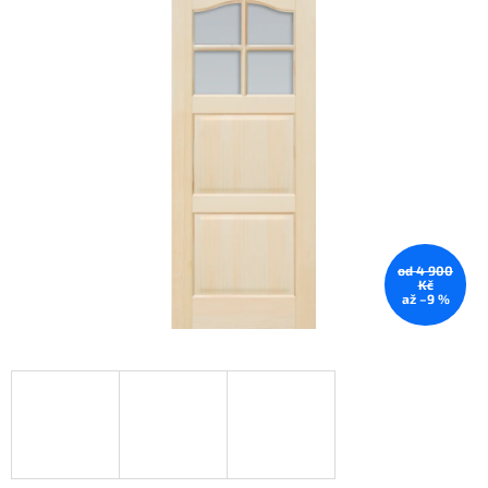
od 4 900
Kč
až –9 %