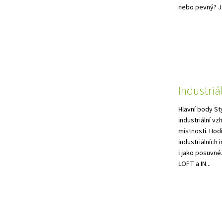
nebo pevný? Ja
Industriá
Hlavní body St
industriální vz
místnosti. Hodí
industriálních 
i jako posuvné
LOFT a IN...