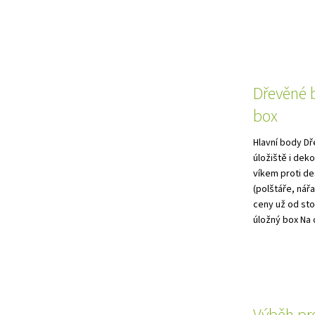
Dřevěné 
box
Hlavní body Dř
úložiště i dek
víkem proti de
(polštáře, nář
ceny už od sto
úložný box Na c