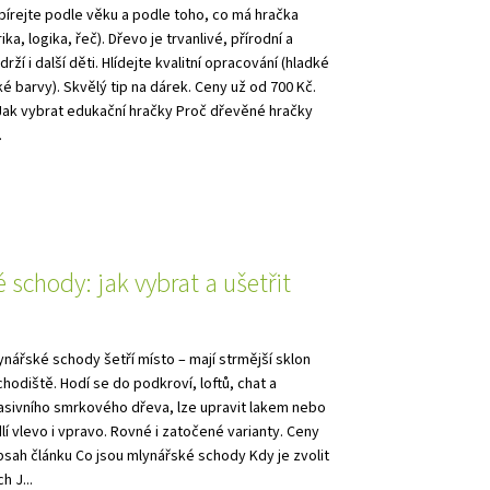
bírejte podle věku a podle toho, co má hračka
ika, logika, řeč). Dřevo je trvanlivé, přírodní a
ží i další děti. Hlídejte kvalitní opracování (hladké
ké barvy). Skvělý tip na dárek. Ceny už od 700 Kč.
Jak vybrat edukační hračky Proč dřevěné hračky
.
 schody: jak vybrat a ušetřit
ynářské schody šetří místo – mají strmější sklon
chodiště. Hodí se do podkroví, loftů, chat a
asivního smrkového dřeva, lze upravit lakem nebo
lí vlevo i vpravo. Rovné i zatočené varianty. Ceny
bsah článku Co jsou mlynářské schody Kdy je zvolit
h J...