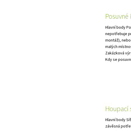
Posuvné i
Hlavní body Po
nepotřebuje pr
montáž), nebo 
malých místnos
Zakázková výro
Kdy se posuvné
Houpací s
Hlavní body Sí
závěsná potře