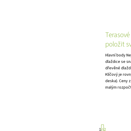
Terasové 
položit 
Hlavní body Ne
dlaždice se sn
dřevěné dlaždi
Klíčový je rov
deska). Ceny za
malým rozpočt
S
1
2