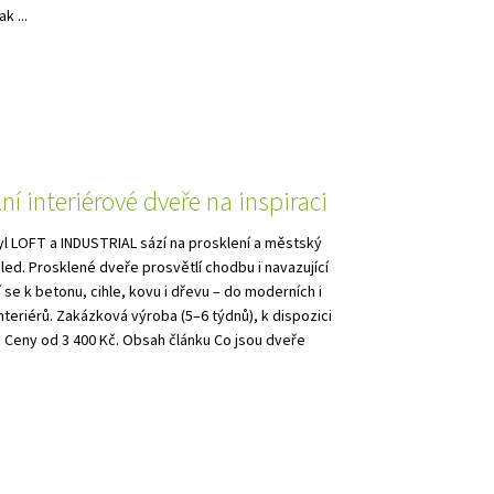
k ...
lní interiérové dveře na inspiraci
yl LOFT a INDUSTRIAL sází na prosklení a městský
hled. Prosklené dveře prosvětlí chodbu i navazující
 se k betonu, cihle, kovu i dřevu – do moderních i
interiérů. Zakázková výroba (5–6 týdnů), k dispozici
. Ceny od 3 400 Kč. Obsah článku Co jsou dveře