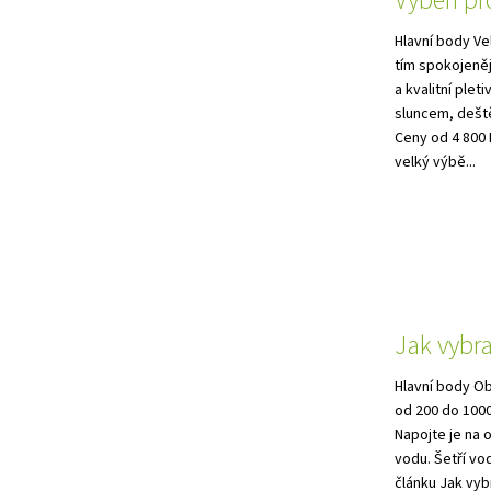
Výběh pro
Hlavní body Ve
tím spokojeněj
a kvalitní plet
sluncem, deště
Ceny od 4 800 
velký výbě...
Jak vybr
Hlavní body Ob
od 200 do 1000 
Napojte je na
vodu. Šetří vo
článku Jak vyb