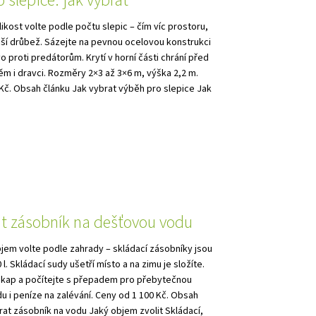
 slepice: jak vybrat
likost volte podle počtu slepic – čím víc prostoru,
ší drůbež. Sázejte na pevnou ocelovou konstrukci
ivo proti predátorům. Krytí v horní části chrání před
m i dravci. Rozměry 2×3 až 3×6 m, výška 2,2 m.
Kč. Obsah článku Jak vybrat výběh pro slepice Jak
at zásobník na dešťovou vodu
jem volte podle zahrady – skládací zásobníky jsou
l. Skládací sudy ušetří místo a na zimu je složíte.
 okap a počítejte s přepadem pro přebytečnou
du i peníze na zalévání. Ceny od 1 100 Kč. Obsah
rat zásobník na vodu Jaký objem zvolit Skládací,