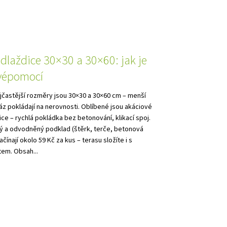
dlaždice 30×30 a 30×60: jak je
svépomocí
jčastější rozměry jsou 30×30 a 30×60 cm – menší
áz pokládají na nerovnosti. Oblíbené jsou akáciové
ce – rychlá pokládka bez betonování, klikací spoj.
ný a odvodněný podklad (štěrk, terče, betonová
čínají okolo 59 Kč za kus – terasu složíte i s
em. Obsah...