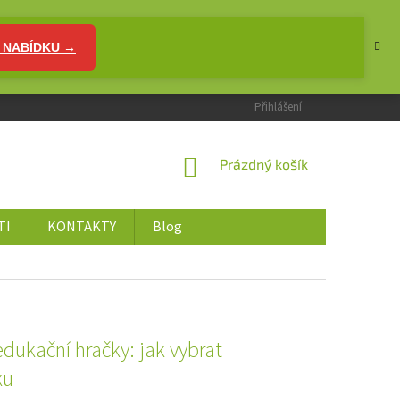
 NABÍDKU →
Přihlášení
NÁKUPNÍ
Prázdný košík
KOŠÍK
TI
KONTAKTY
Blog
dukační hračky: jak vybrat
ku