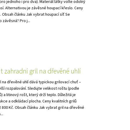
ro jednoho i pro dva). Materiál látky volte odolný
así. Alternativou je závěsné houpací křeslo. Ceny
Kč. Obsah článku Jak vybrat houpací síť Se
 závěsná? Pro j...
t zahradní gril na dřevěné uhlí
l na dřevěné uhlí dává typickou grilovací chuť –
ší rozpalování. Sledujte velikost roštu (podle
) a litinový rošt, který drží teplo. Důležitá je
ukce a odkládací plocha. Ceny kvalitních grilů
 2 800 Kč. Obsah článku Jak vybrat gril na dřevěné
...