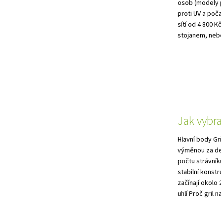
osob (modely p
proti UV a poč
sítí od 4 800 
stojanem, nebo
Jak vybra
Hlavní body Gri
výměnou za del
počtu strávníků
stabilní konstr
začínají okolo
uhlí Proč gril na