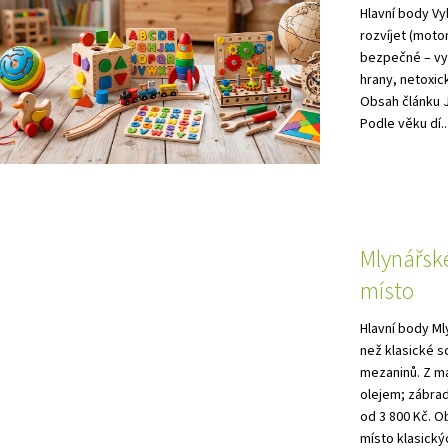
Hlavní body Vy
rozvíjet (motor
bezpečné – vydr
hrany, netoxic
Obsah článku 
Podle věku dí..
Mlynářské
místo
Hlavní body Ml
než klasické s
mezaninů. Z m
olejem; zábrad
od 3 800 Kč. O
místo klasickýc