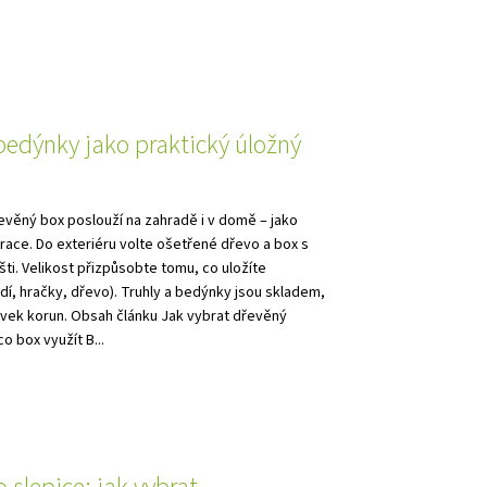
bedýnky jako praktický úložný
evěný box poslouží na zahradě i v domě – jako
orace. Do exteriéru volte ošetřené dřevo a box s
šti. Velikost přizpůsobte tomu, co uložíte
adí, hračky, dřevo). Truhly a bedýnky jsou skladem,
vek korun. Obsah článku Jak vybrat dřevěný
o box využít B...