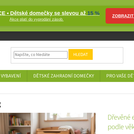
E • Dětské domečky se slevou až
15 %
ZOBRAZIT
Akce platí do vyprodání zásob.
HLEDAT
 VYBAVENÍ
DĚTSKÉ ZAHRADNÍ DOMEČKY
PRO VAŠE DĚ
g
Dřevěné e
podle vě