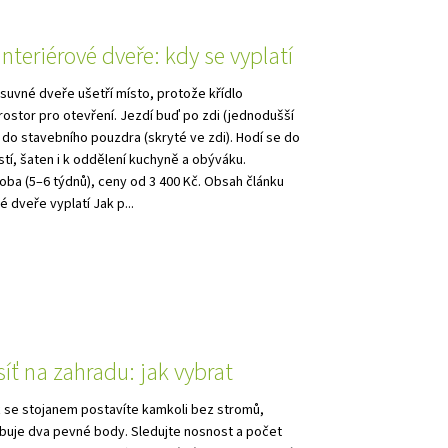
nteriérové dveře: kdy se vyplatí
suvné dveře ušetří místo, protože křídlo
ostor pro otevření. Jezdí buď po zdi (jednodušší
do stavebního pouzdra (skryté ve zdi). Hodí se do
tí, šaten i k oddělení kuchyně a obýváku.
ba (5–6 týdnů), ceny od 3 400 Kč. Obsah článku
 dveře vyplatí Jak p...
íť na zahradu: jak vybrat
ť se stojanem postavíte kamkoli bez stromů,
buje dva pevné body. Sledujte nosnost a počet