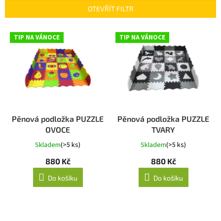
p
OTEVŘÍT FILTR
r
o
V
TIP NA VÁNOCE
TIP NA VÁNOCE
d
ý
u
p
k
i
t
s
ů
p
r
o
d
Pěnová podložka PUZZLE
Pěnová podložka PUZZLE
u
OVOCE
TVARY
k
Skladem
(>5 ks)
Skladem
(>5 ks)
t
880 Kč
880 Kč
ů
Do košíku
Do košíku