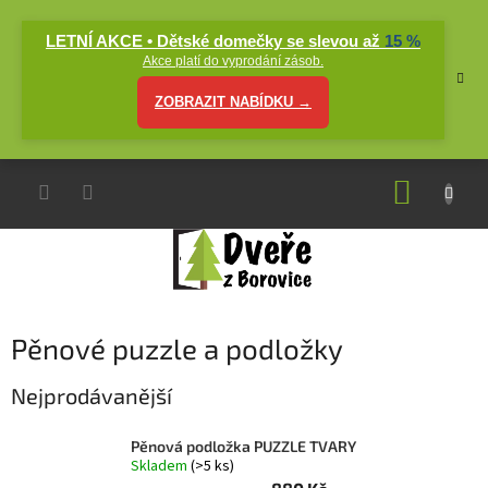
Přejít
na
LETNÍ AKCE • Dětské domečky se slevou až
15 %
obsah
Akce platí do vyprodání zásob.
ZOBRAZIT NABÍDKU →
NÁKUP
KOŠÍK
Pěnové puzzle a podložky
Nejprodávanější
Pěnová podložka PUZZLE TVARY
Skladem
(>5 ks)