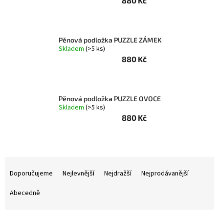
880 Kč
Pěnová podložka PUZZLE ZÁMEK
Skladem
(>5 ks)
880 Kč
Pěnová podložka PUZZLE OVOCE
Skladem
(>5 ks)
880 Kč
Ř
a
Doporučujeme
Nejlevnější
Nejdražší
Nejprodávanější
z
e
Abecedně
n
í