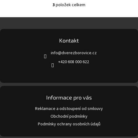
3
položek celkem
O
v
l
Z
á
á
d
p
a
a
Kontakt
c
t
í
info
@
dverezborovice.cz
í
p
r
+420 608 000 622
v
k
y
v
ý
p
Informace pro vás
i
s
Reklamace a odstoupení od smlouvy
u
Obchodní podmínky
Podmínky ochrany osobních údajů