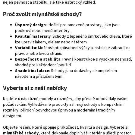
nejen pevnost a stabilitu, ale také estetický vzhled.
Proč zvolit mlynářské schody?
Úsporný design
: Ideální pro omezené prostory, jako jsou
podkroví nebo menší interiéry.
Kvalitní materiály
: Schody z lepeného smrkového dřeva, které
lze upravit lakem, olejem nebo nátěrem.
Variabilita
: Možnost přizpůsobení výšky a instalace zábradlí na
pravou nebo levou stranu.
Bezpečnost a stabilita
: Pevná konstrukce s vysokou nosností,
vhodná pro každodenní použití.
Snadná instalace
: Schody jsou dodávány s kompletním
návodem a příslušenstvím.
Vyberte si z naší nabídky
Najdete u nás různé modely a rozměry, aby přesně odpovídaly vašim
požadavkům. Vyhledávané produkty zahrnují schody s kompaktními
rozměry, přírodní povrchovou úpravou a moderním i tradičním
designem.
Objevte řešení, které spojuje praktičnost, kvalitu a design. Vyberte si
mlynářské schody
, které dokonale doplní váš interiér a ušetří prostor.