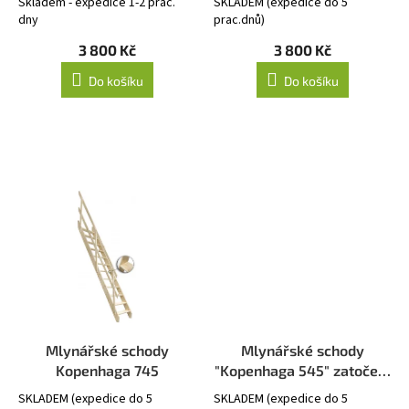
Skladem - expedice 1-2 prac.
SKLADEM (expedice do 5
t
dny
prac.dnů)
ů
3 800 Kč
3 800 Kč
Do košíku
Do košíku
Mlynářské schody
Mlynářské schody
Kopenhaga 745
"Kopenhaga 545" zatočení
- Levé
SKLADEM (expedice do 5
SKLADEM (expedice do 5