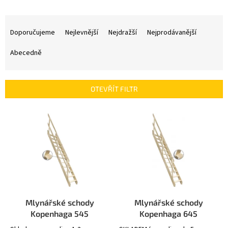
Ř
a
Doporučujeme
Nejlevnější
Nejdražší
Nejprodávanější
z
e
Abecedně
n
í
p
OTEVŘÍT FILTR
r
o
V
d
ý
u
p
k
i
t
s
ů
p
r
o
d
Mlynářské schody
Mlynářské schody
u
Kopenhaga 545
Kopenhaga 645
k