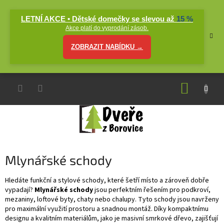
Přejít
na
LETNÍ AKCE • Dětské domečky se slevou až
15 %
obsah
Akce platí do vyprodání zásob.
ZOBRAZIT NABÍDKU →
NÁKUP
KOŠÍK
Mlynářské schody
Hledáte funkční a stylové schody, které šetří místo a zároveň dobře
vypadají?
Mlynářské schody
jsou perfektním řešením pro podkroví,
mezaniny, loftové byty, chaty nebo chalupy. Tyto schody jsou navrženy
pro maximální využití prostoru a snadnou montáž. Díky kompaktnímu
designu a kvalitním materiálům, jako je masivní smrkové dřevo, zajišťují