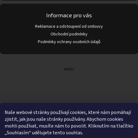
v
ý
p
Informace pro vás
i
s
Reklamace a odstoupení od smlouvy
u
Obchodní podmínky
Podmínky ochrany osobních údajů
AHOJ
Naše webové stránky používají cookies, které nám pomáhají
zjistit, jak jsou naše stránky používány. Abychom cookies
mohli používat, musíte nám to povolit. Kliknutím na tlačítko
„Souhlasím“ udělujete tento souhlas.