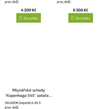
prac.dnů)
prac.dnů)
4 200 Kč
6 300 Kč
Do košíku
Do košíku
Mlynářské schody
"Kopenhaga 545" zatočení
- Pravé
SKLADEM (expedice do 5
prac.dnů)