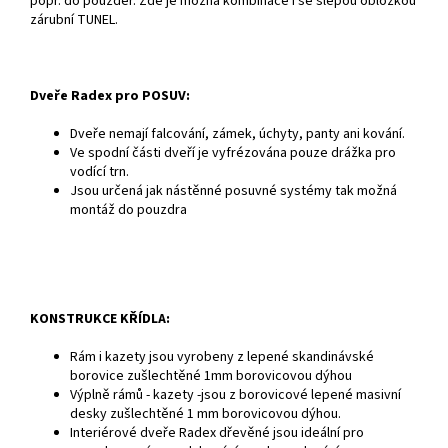
popř. do pouzder. Zde je možná kombinace i se slepou obložkou
zárubní TUNEL.
Dveře Radex pro POSUV:
Dveře nemají falcování, zámek, úchyty, panty ani kování.
Ve spodní části dveří je vyfrézována pouze drážka pro
vodící trn.
Jsou určená jak nástěnné posuvné systémy tak možná
montáž do pouzdra
KONSTRUKCE KŘÍDLA:
Rám i kazety jsou vyrobeny z lepené skandinávské
borovice zušlechtěné 1mm borovicovou dýhou
Výplně rámů - kazety -jsou z borovicové lepené masivní
desky zušlechtěné 1 mm borovicovou dýhou.
Interiérové dveře Radex dřevěné jsou ideální pro