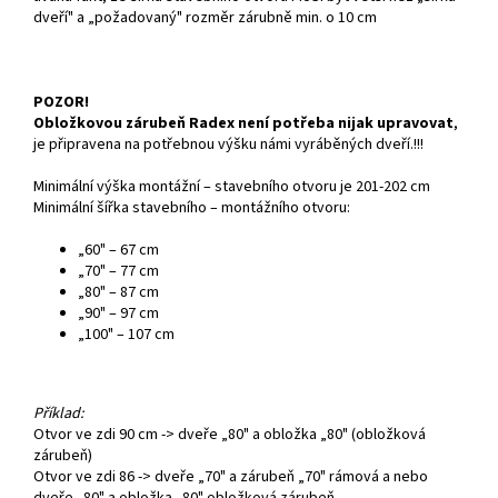
dveří" a „požadovaný" rozměr zárubně min. o 10 cm
POZOR!
Obložkovou zárubeň Radex není potřeba nijak upravovat
,
je připravena na potřebnou výšku námi vyráběných dveří.!!!
Minimální výška montážní – stavebního otvoru je 201-202 cm
Minimální šířka stavebního – montážního otvoru:
„60" – 67 cm
„70" – 77 cm
„80" – 87 cm
„90" – 97 cm
„100" – 107 cm
Příklad:
Otvor ve zdi 90 cm -> dveře „80" a obložka „80" (obložková
zárubeň)
Otvor ve zdi 86 -> dveře „70" a zárubeň „70" rámová a nebo
dveře „80" a obložka „80" obložková zárubeň