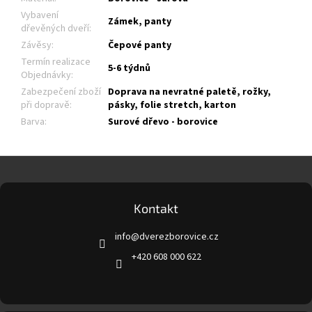
Vybavení
Zámek, panty
dřevěných dveří
:
Závěsy
:
Čepové panty
Termín realizace
5-6 týdnů
Objednávky
:
Zabezpečení zboží
Doprava na nevratné paletě, rožky,
při dopravě
:
pásky, folie stretch, karton
Barva
:
Surové dřevo - borovice
Z
á
p
a
Kontakt
t
info
@
dverezborovice.cz
í
+420 608 000 622