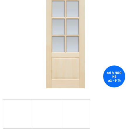
od 4 900
Kč
až –9 %