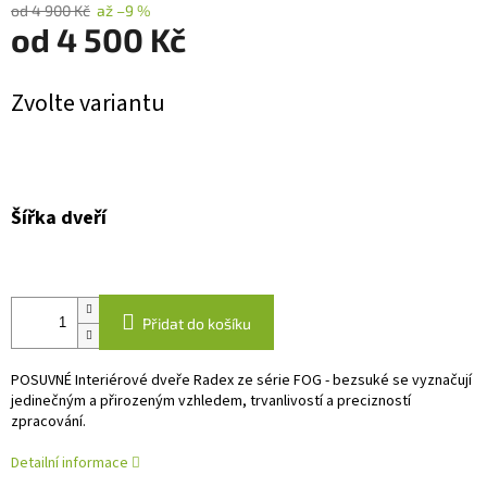
od 4 900 Kč
až –9 %
od
4 500 Kč
Měrná
Zvolte variantu
cena:
Šířka dveří
Přidat do košíku
POSUVNÉ Interiérové dveře Radex ze série FOG - bezsuké se vyznačují
jedinečným a přirozeným vzhledem, trvanlivostí a precizností
zpracování.
Detailní informace