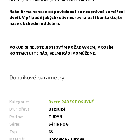
Naše firma nenese odpovědnost za nesprávné zaměření
dveří. V případě jakýchkoliv nesrovnalostí kontaktujte
naše obchodní oddělení.
POKUD SI NEJSTE JISTI SVÝM POŽADAVKEM, PROSÍM
KONTAKTUJTE NÁS, VELMI RÁDI POMŮŽEME.
Doplňkové parametry
Kategorie
:
Dveře RADEX POSUVNÉ
Druh dřeva
:
Bezsuké
Rodina
:
TURYN
Série
:
Série FOG
Typ
:
6S
Materiál
:
Borovice - surová