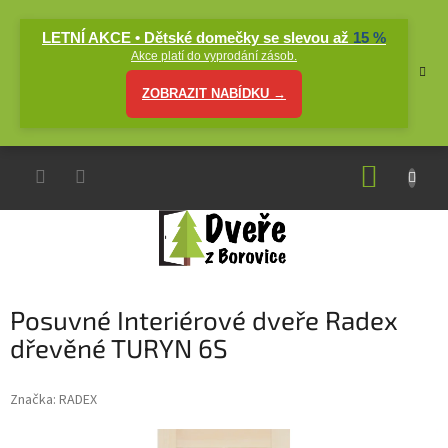
Přejít
na
LETNÍ AKCE • Dětské domečky se slevou až
15 %
obsah
Akce platí do vyprodání zásob.
ZOBRAZIT NABÍDKU →
NÁKUP
KOŠÍK
Posuvné Interiérové dveře Radex
dřevěné TURYN 6S
Značka:
RADEX