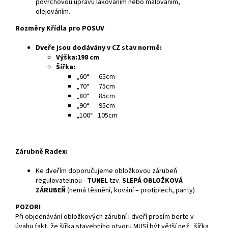
povrchovou úpravu lakováním nebo malováním,
olejováním.
Rozměry Křídla pro POSUV
Dveře jsou dodávány v CZ stav normě:
Výška:198 cm
Šířka:
„60“ 65cm
„70“ 75cm
„80“ 85cm
„90“ 95cm
„100“ 105cm
Zárubně Radex:
Ke dveřím doporučujeme obložkovou zárubeň
regulovatelnou -
TUNEL
tzv.
SLEPÁ OBLOŽKOVÁ
ZÁRUBEŇ
(nemá těsnění, kování – protiplech, panty)
POZOR!
Při objednávání obložkových zárubní i dveří prosím berte v
úvahu fakt, že šířka stavebního otvoru MUSÍ být větší než „šířka