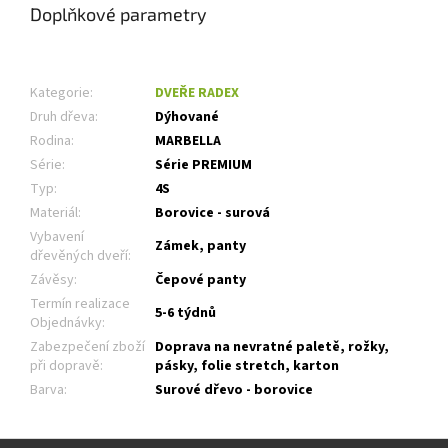
Doplňkové parametry
Kategorie
:
DVEŘE RADEX
Druh dřeva
:
Dýhované
Rodina
:
MARBELLA
Série
:
Série PREMIUM
Typ
:
4S
Materiál
:
Borovice - surová
Vybavení
Zámek, panty
dřevěných dveří
:
Závěsy
:
Čepové panty
Termín realizace
5-6 týdnů
Objednávky
:
Zabezpečení zboží
Doprava na nevratné paletě, rožky,
při dopravě
:
pásky, folie stretch, karton
Barva
:
Surové dřevo - borovice