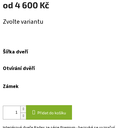
od
4 600 Kč
Měrná
Zvolte variantu
cena:
Šířka dveří
Otvírání dvěří
Zámek
Přidat do košíku
Interiérové dveře Radex ze série Premium - bezsuké se vyznačují