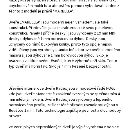
Každý kus je vyroben s precizností nám vlastní a suroviny tak,
abychom vám mohli tuto atmosféru pomoci vybudovat. Jeden z
těchto z modelů je právě "MARBELLA".
Dveře „MARBELLA" jsou moderní nejen vzhledem, ale také
konstrukcí. Především jsou charakteristické svou panelovou
konstrukcí. Panely ( příčné desky ) jsou vyrobeny z 19 mm MDF
desky odýhované 1 mm borovicovou dýhou. Desky jsou
uchyceny do rámů bukovými kolíky, proto tyto spoje nejsou
vidět. Rámy jsou vyrobeny standartně s borovicového lepeného
masivu s jsou dýhované 1 mm borovicovou dýhou. Sklo je
osazeno v silikonovém těsnění, které výborně drží sklo. Tento
typ dveří má horní falc. Sklo je 4 mm tvrzené bezpečnostní.
Dřevěné interiérové dveře Radex jsou v modelové řadě FOG,
kde jsou dveře standartně zasklené tvrzeným bezpečnostním 4
mm mléčným sklem. Dveře Radex jsou vyrobeny z lepeného
borovicového profilu, zušlechtěné přírodní rovnoletou dýhou o
tloušťce 1 mm. Tato technologie zajišťuje pevnost a dlouhodobý
provoz.
Ve verzi plných neprosklených dveří je výplň vyrobena z odolné