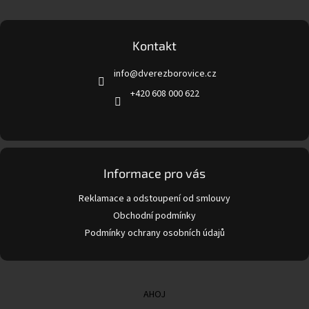
Z
á
p
a
Kontakt
t
info
@
dverezborovice.cz
í
+420 608 000 622
Informace pro vás
Reklamace a odstoupení od smlouvy
Obchodní podmínky
Podmínky ochrany osobních údajů
AHOJ