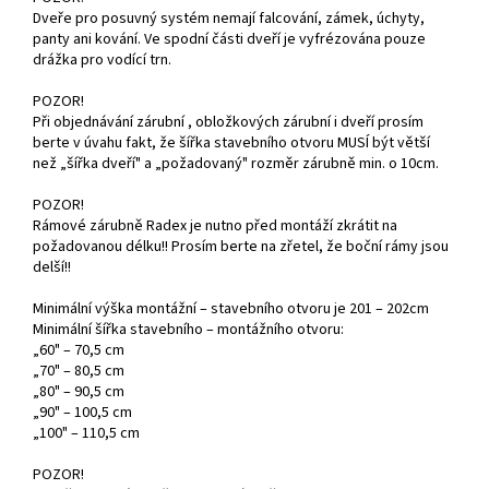
Dveře pro posuvný systém nemají falcování, zámek, úchyty,
panty ani kování. Ve spodní části dveří je vyfrézována pouze
drážka pro vodící trn.
POZOR!
Při objednávání zárubní , obložkových zárubní i dveří prosím
berte v úvahu fakt, že šířka stavebního otvoru MUSÍ být větší
než „šířka dveří" a „požadovaný" rozměr zárubně min. o 10cm.
POZOR!
Rámové zárubně Radex je nutno před montáží zkrátit na
požadovanou délku!! Prosím berte na zřetel, že boční rámy jsou
delší!!
Minimální výška montážní – stavebního otvoru je 201 – 202cm
Minimální šířka stavebního – montážního otvoru:
„60" – 70,5 cm
„70" – 80,5 cm
„80" – 90,5 cm
„90" – 100,5 cm
„100" – 110,5 cm
POZOR!