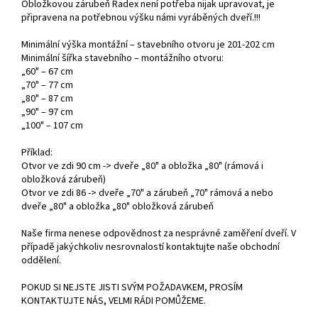
Obložkovou zárubeň Radex není potřeba nijak upravovat, je
připravena na potřebnou výšku námi vyráběných dveří.!!!
Minimální výška montážní – stavebního otvoru je 201-202 cm
Minimální šířka stavebního – montážního otvoru:
„60" – 67 cm
„70" – 77 cm
„80" – 87 cm
„90" – 97 cm
„100" – 107 cm
Příklad:
Otvor ve zdi 90 cm -> dveře „80" a obložka „80" (rámová i
obložková zárubeň)
Otvor ve zdi 86 -> dveře „70" a zárubeň „70" rámová a nebo
dveře „80" a obložka „80" obložková zárubeň
Naše firma nenese odpovědnost za nesprávné zaměření dveří. V
případě jakýchkoliv nesrovnalostí kontaktujte naše obchodní
oddělení.
POKUD SI NEJSTE JISTI SVÝM POŽADAVKEM, PROSÍM
KONTAKTUJTE NÁS, VELMI RÁDI POMŮŽEME.