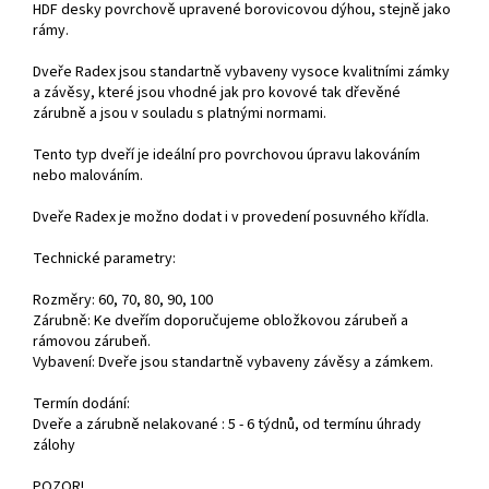
HDF desky povrchově upravené borovicovou dýhou, stejně jako
rámy.
Dveře Radex jsou standartně vybaveny vysoce kvalitními zámky
a závěsy, které jsou vhodné jak pro kovové tak dřevěné
zárubně a jsou v souladu s platnými normami.
Tento typ dveří je ideální pro povrchovou úpravu lakováním
nebo malováním.
Dveře Radex je možno dodat i v provedení posuvného křídla.
Technické parametry:
Rozměry: 60, 70, 80, 90, 100
Zárubně: Ke dveřím doporučujeme obložkovou zárubeň a
rámovou zárubeň.
Vybavení: Dveře jsou standartně vybaveny závěsy a zámkem.
Termín dodání:
Dveře a zárubně nelakované : 5 - 6 týdnů, od termínu úhrady
zálohy
POZOR!