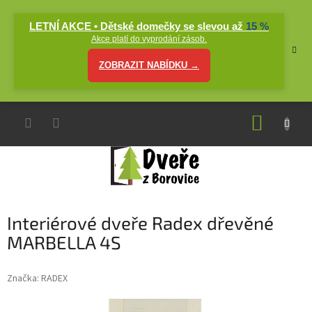
Přejít
na
LETNÍ AKCE • Dětské domečky se slevou až
15 %
obsah
Akce platí do vyprodání zásob.
ZOBRAZIT NABÍDKU →
NÁKUP
KOŠÍK
Interiérové dveře Radex dřevěné
MARBELLA 4S
Značka:
RADEX