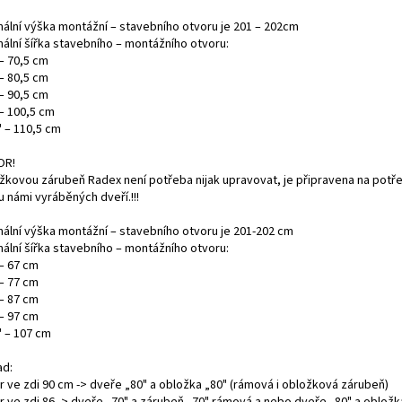
mální výška montážní – stavebního otvoru je 201 – 202cm
mální šířka stavebního – montážního otvoru:
– 70,5 cm
– 80,5 cm
– 90,5 cm
 – 100,5 cm
" – 110,5 cm
OR!
žkovou zárubeň Radex není potřeba nijak upravovat, je připravena na potř
 námi vyráběných dveří.!!!
mální výška montážní – stavebního otvoru je 201-202 cm
mální šířka stavebního – montážního otvoru:
 – 67 cm
 – 77 cm
 – 87 cm
 – 97 cm
" – 107 cm
ad:
r ve zdi 90 cm -> dveře „80" a obložka „80" (rámová i obložková zárubeň)