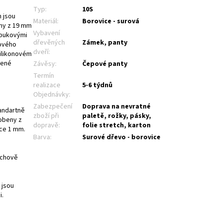
Typ
:
10S
 jsou
Materiál
:
Borovice - surová
eny z 19 mm
Vybavení
 bukovými
dřevěných
Zámek, panty
cového
dveří
:
silikonovém
zené
Závěsy
:
Čepové panty
Termín
realizace
5-6 týdnů
Objednávky
:
Zabezpečení
Doprava na nevratné
andartně
zboží při
paletě, rožky, pásky,
obeny z
dopravě
:
folie stretch, karton
ťce 1 mm.
Barva
:
Surové dřevo - borovice
rchově
 jsou
i.