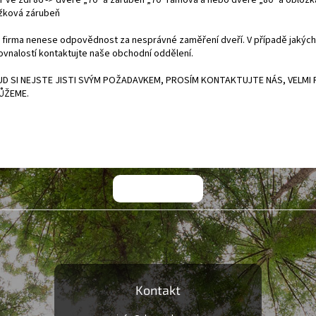
r ve zdi 86 -> dveře „70" a zárubeň „70" rámová a nebo dveře „80" a obložk
žková zárubeň
 firma nenese odpovědnost za nesprávné zaměření dveří. V případě jakých
ovnalostí kontaktujte naše obchodní oddělení.
D SI NEJSTE JISTI SVÝM POŽADAVKEM, PROSÍM KONTAKTUJTE NÁS, VELMI 
ŮŽEME.
Kontakt