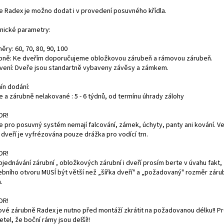
e Radex je možno dodat i v provedení posuvného křídla.
nické parametry:
ry: 60, 70, 80, 90, 100
bně: Ke dveřím doporučujeme obložkovou zárubeň a rámovou zárubeň.
vení: Dveře jsou standartně vybaveny závěsy a zámkem.
ín dodání:
e a zárubně nelakované : 5 - 6 týdnů, od termínu úhrady zálohy
OR!
e pro posuvný systém nemají falcování, zámek, úchyty, panty ani kování. V
 dveří je vyfrézována pouze drážka pro vodící trn.
OR!
bjednávání zárubní , obložkových zárubní i dveří prosím berte v úvahu fakt, 
ebního otvoru MUSÍ být větší než „šířka dveří" a „požadovaný" rozměr záru
.
OR!
vé zárubně Radex je nutno před montáží zkrátit na požadovanou délku!! P
etel, že boční rámy jsou delší!!