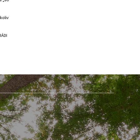
a „80"
koliv
RÁDI