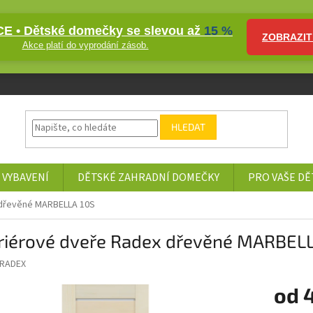
E • Dětské domečky se slevou až
15 %
ZOBRAZIT
Akce platí do vyprodání zásob.
HLEDAT
 VYBAVENÍ
DĚTSKÉ ZAHRADNÍ DOMEČKY
PRO VAŠE DĚ
 dřevěné MARBELLA 10S
eriérové dveře Radex dřevěné MARBEL
RADEX
od