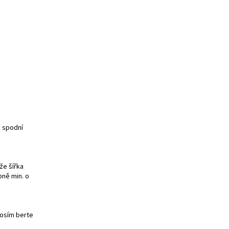
e spodní
že šířka
bně min. o
rosím berte