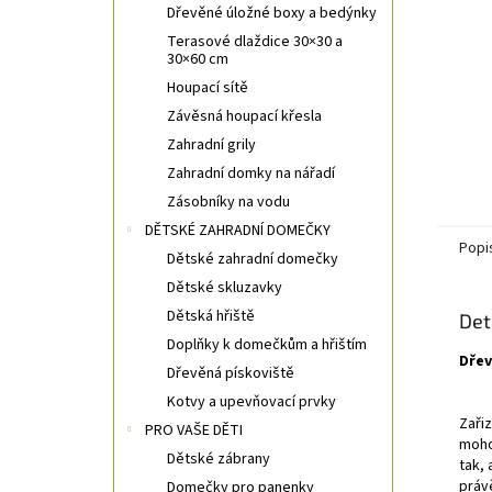
Dřevěné úložné boxy a bedýnky
Terasové dlaždice 30×30 a
30×60 cm
Houpací sítě
Závěsná houpací křesla
Zahradní grily
Zahradní domky na nářadí
Zásobníky na vodu
DĚTSKÉ ZAHRADNÍ DOMEČKY
Popi
Dětské zahradní domečky
Dětské skluzavky
Dětská hřiště
Det
Doplňky k domečkům a hřištím
Dřev
Dřevěná pískoviště
Kotvy a upevňovací prvky
Zaři
PRO VAŠE DĚTI
moho
Dětské zábrany
tak,
práv
Domečky pro panenky