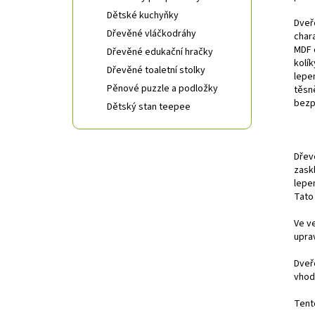
Dětské kuchyňky
Dveř
Dřevěné vláčkodráhy
char
MDF 
Dřevěné edukační hračky
kolí
Dřevěné toaletní stolky
lepe
Pěnové puzzle a podložky
těsně
bezp
Dětský stan teepee
Dřev
zask
lepe
Tato
Ve v
upra
Dveř
vhod
Tent