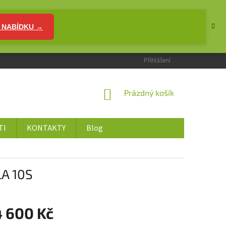
 NABÍDKU →
Přihlášení
NÁKUPNÍ
Prázdný košík
KOŠÍK
TI
KONTAKTY
Blog
LA 10S
4 600 Kč