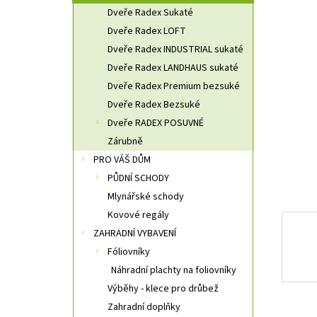
n
Dveře Radex Sukaté
n
Dveře Radex LOFT
í
Dveře Radex INDUSTRIAL sukaté
p
a
Dveře Radex LANDHAUS sukaté
n
Dveře Radex Premium bezsuké
e
Dveře Radex Bezsuké
l
Dveře RADEX POSUVNÉ
Zárubně
PRO VÁŠ DŮM
PŮDNÍ SCHODY
Mlynářské schody
Kovové regály
ZAHRADNÍ VYBAVENÍ
Fóliovníky
Náhradní plachty na foliovníky
Výběhy - klece pro drůbež
Zahradní doplňky