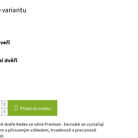
e variantu
veří
í dvěří
Přidat do košíku
vé dveře Radex ze série Premium - bezsuké se vyznačují
m a přirozeným vzhledem, trvanlivostí a precizností
í.