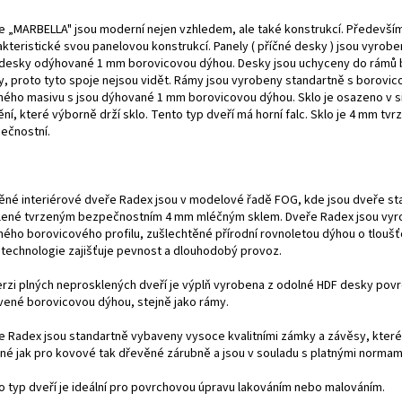
e „MARBELLA" jsou moderní nejen vzhledem, ale také konstrukcí. Především
akteristické svou panelovou konstrukcí. Panely ( příčné desky ) jsou vyrob
desky odýhované 1 mm borovicovou dýhou. Desky jsou uchyceny do rámů
ky, proto tyto spoje nejsou vidět. Rámy jsou vyrobeny standartně s borovi
ného masivu s jsou dýhované 1 mm borovicovou dýhou. Sklo je osazeno v 
ní, které výborně drží sklo. Tento typ dveří má horní falc. Sklo je 4 mm tvr
ečnostní.
ěné interiérové dveře Radex jsou v modelové řadě FOG, kde jsou dveře st
lené tvrzeným bezpečnostním 4 mm mléčným sklem. Dveře Radex jsou vyr
ného borovicového profilu, zušlechtěné přírodní rovnoletou dýhou o tlouš
 technologie zajišťuje pevnost a dlouhodobý provoz.
erzi plných neprosklených dveří je výplň vyrobena z odolné HDF desky pov
vené borovicovou dýhou, stejně jako rámy.
e Radex jsou standartně vybaveny vysoce kvalitními zámky a závěsy, které
né jak pro kovové tak dřevěné zárubně a jsou v souladu s platnými normam
o typ dveří je ideální pro povrchovou úpravu lakováním nebo malováním.