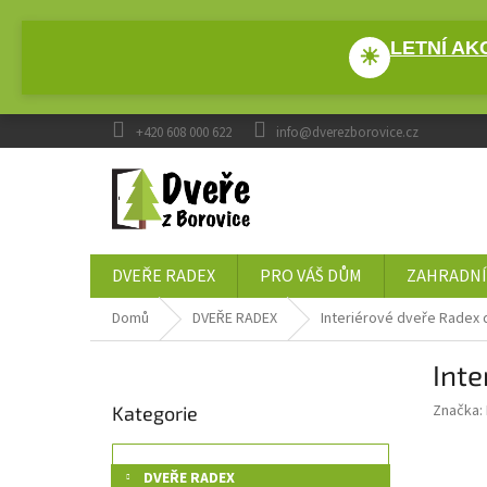
Přejít
na
LETNÍ AKC
obsah
☀
+420 608 000 622
info@dverezborovice.cz
DVEŘE RADEX
PRO VÁŠ DŮM
ZAHRADNÍ
Domů
DVEŘE RADEX
Interiérové dveře Radex
P
Int
o
Přeskočit
s
Značka:
Kategorie
kategorie
t
r
a
DVEŘE RADEX