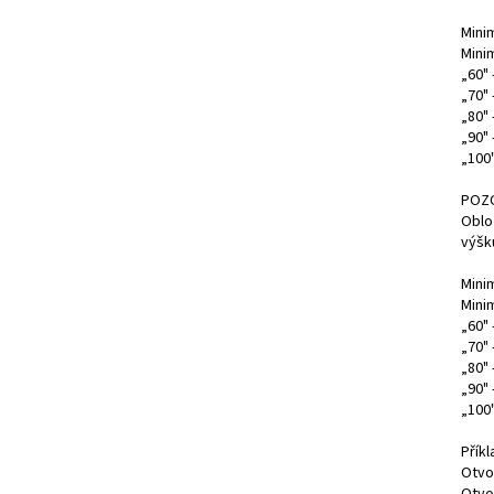
Mini
Mini
„60" 
„70" 
„80" 
„90"
„100
POZ
Oblo
výšku
Mini
Mini
„60"
„70"
„80"
„90"
„100
Příkl
Otvo