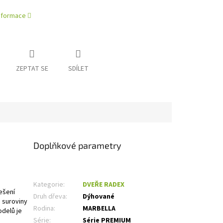
informace
ZEPTAT SE
SDÍLET
Doplňkové parametry
Kategorie
:
DVEŘE RADEX
ešení
Druh dřeva
:
Dýhované
 suroviny
Rodina
:
MARBELLA
delů je
Série
:
Série PREMIUM