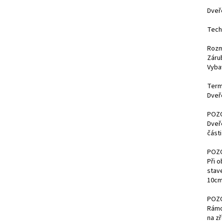
Dveř
Tech
Rozmě
Záru
Vyba
Term
Dveř
POZ
Dveř
části
POZ
Při o
stav
10cm
POZ
Rámo
na zř