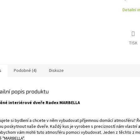
Detailní 
TISK
s
Podobné (4)
Diskuze
ailní popis produktu
ěné interiérové dveře Radex MARBELLA
zujete si bydlení a chcete v něm vybudovat příjemnou domácí atmosféru? Ř
u poskytnout naše dveře. Každý kus je vyroben s precizností nám vlastní a
 abychom vám mohli tuto atmosféru pomoci vybudovat. Jeden z těchto z mo
ě "MARBELLA".