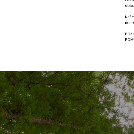
Otvo
oblo
Naše
nesr
POKU
POM
Z
á
p
a
t
í