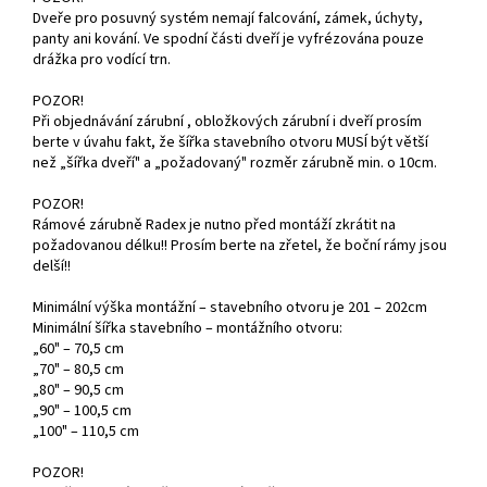
Dveře pro posuvný systém nemají falcování, zámek, úchyty,
panty ani kování. Ve spodní části dveří je vyfrézována pouze
drážka pro vodící trn.
POZOR!
Při objednávání zárubní , obložkových zárubní i dveří prosím
berte v úvahu fakt, že šířka stavebního otvoru MUSÍ být větší
než „šířka dveří" a „požadovaný" rozměr zárubně min. o 10cm.
POZOR!
Rámové zárubně Radex je nutno před montáží zkrátit na
požadovanou délku!! Prosím berte na zřetel, že boční rámy jsou
delší!!
Minimální výška montážní – stavebního otvoru je 201 – 202cm
Minimální šířka stavebního – montážního otvoru:
„60" – 70,5 cm
„70" – 80,5 cm
„80" – 90,5 cm
„90" – 100,5 cm
„100" – 110,5 cm
POZOR!