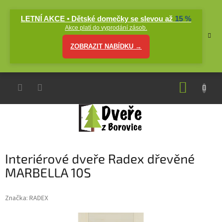
Přejít
na
LETNÍ AKCE • Dětské domečky se slevou až
15 %
obsah
Akce platí do vyprodání zásob.
ZOBRAZIT NABÍDKU →
NÁKUP
KOŠÍK
Interiérové dveře Radex dřevěné
MARBELLA 10S
Značka:
RADEX