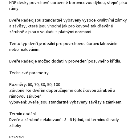
HDF desky povrchově upravené borovicovou dýhou, stejně jako
rámy.
Dveře Radex jsou standartně vybaveny vysoce kvalitními zámky
a závěsy, které jsou vhodné jak pro kovové tak dřevěné
zárubně a jsou v souladu s platnými normami.
Tento typ dveří je ideální pro povrchovou úpravu lakováním
nebo malováním.
Dveře Radex je možno dodat i v provedení posuvného křídla.
Technické parametry:
Rozměry: 60, 70, 80, 90, 100
Zárubně: Ke dveřím doporučujeme obložkovou zárubeň a
rámovou zárubeň.
Vybavení: Dveře jsou standartně vybaveny závěsy a zámkem.
Termín dodání:
Dveře a zárubně nelakované : 5 - 6 týdnů, od termínu úhrady
zálohy
POZOR!