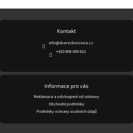
Z
á
p
a
Kontakt
t
info
@
dverezborovice.cz
í
+420 608 000 622
Informace pro vás
Reklamace a odstoupení od smlouvy
Obchodní podmínky
Podmínky ochrany osobních údajů