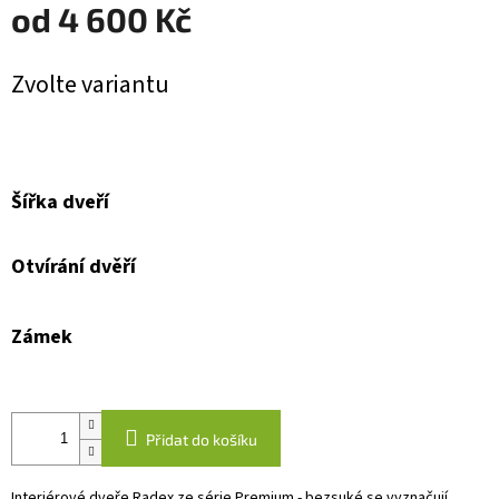
od
4 600 Kč
Měrná
Zvolte variantu
cena:
Šířka dveří
Otvírání dvěří
Zámek
Přidat do košíku
Interiérové dveře Radex ze série Premium - bezsuké se vyznačují