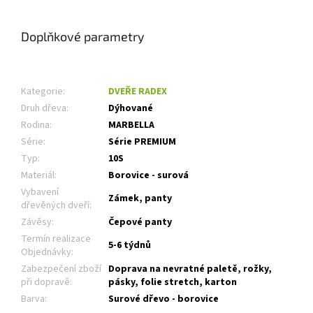
Doplňkové parametry
Kategorie
:
DVEŘE RADEX
Druh dřeva
:
Dýhované
Rodina
:
MARBELLA
Série
:
Série PREMIUM
Typ
:
10S
Materiál
:
Borovice - surová
Vybavení
Zámek, panty
dřevěných dveří
:
Závěsy
:
Čepové panty
Termín realizace
5-6 týdnů
Objednávky
:
Zabezpečení zboží
Doprava na nevratné paletě, rožky,
při dopravě
:
pásky, folie stretch, karton
Barva
:
Surové dřevo - borovice