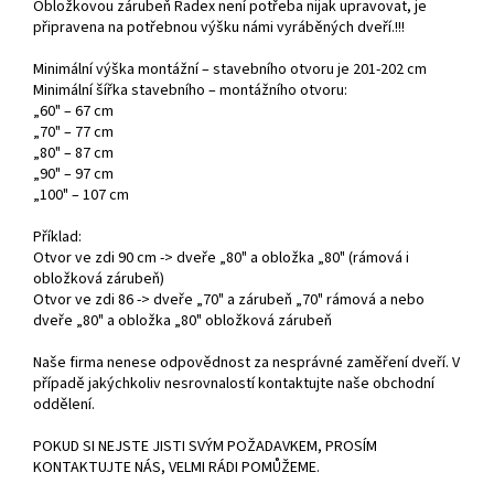
Obložkovou zárubeň Radex není potřeba nijak upravovat, je
připravena na potřebnou výšku námi vyráběných dveří.!!!
Minimální výška montážní – stavebního otvoru je 201-202 cm
Minimální šířka stavebního – montážního otvoru:
„60" – 67 cm
„70" – 77 cm
„80" – 87 cm
„90" – 97 cm
„100" – 107 cm
Příklad:
Otvor ve zdi 90 cm -> dveře „80" a obložka „80" (rámová i
obložková zárubeň)
Otvor ve zdi 86 -> dveře „70" a zárubeň „70" rámová a nebo
dveře „80" a obložka „80" obložková zárubeň
Naše firma nenese odpovědnost za nesprávné zaměření dveří. V
případě jakýchkoliv nesrovnalostí kontaktujte naše obchodní
oddělení.
POKUD SI NEJSTE JISTI SVÝM POŽADAVKEM, PROSÍM
KONTAKTUJTE NÁS, VELMI RÁDI POMŮŽEME.