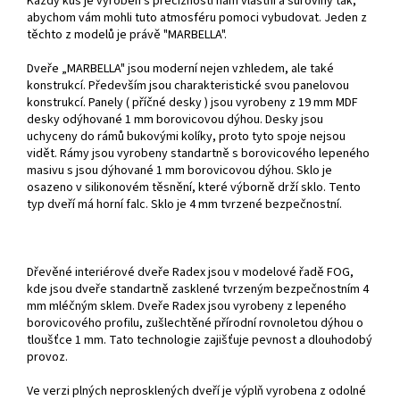
Každý kus je vyroben s precizností nám vlastní a suroviny tak,
abychom vám mohli tuto atmosféru pomoci vybudovat. Jeden z
těchto z modelů je právě "MARBELLA".
Dveře „MARBELLA" jsou moderní nejen vzhledem, ale také
konstrukcí. Především jsou charakteristické svou panelovou
konstrukcí. Panely ( příčné desky ) jsou vyrobeny z 19 mm MDF
desky odýhované 1 mm borovicovou dýhou. Desky jsou
uchyceny do rámů bukovými kolíky, proto tyto spoje nejsou
vidět. Rámy jsou vyrobeny standartně s borovicového lepeného
masivu s jsou dýhované 1 mm borovicovou dýhou. Sklo je
osazeno v silikonovém těsnění, které výborně drží sklo. Tento
typ dveří má horní falc. Sklo je 4 mm tvrzené bezpečnostní.
Dřevěné interiérové dveře Radex jsou v modelové řadě FOG,
kde jsou dveře standartně zasklené tvrzeným bezpečnostním 4
mm mléčným sklem. Dveře Radex jsou vyrobeny z lepeného
borovicového profilu, zušlechtěné přírodní rovnoletou dýhou o
tloušťce 1 mm. Tato technologie zajišťuje pevnost a dlouhodobý
provoz.
Ve verzi plných neprosklených dveří je výplň vyrobena z odolné