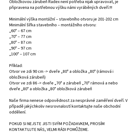
Obložkovou zárubeň Radex není potřeba nijak upravovat, je
připravena na potřebnou výšku námi vyráběných dveří.!!!
Minimální výška montážní – stavebního otvoru je 201-202 cm
Minimální šířka stavebního – montážního otvoru:
„60" – 67 cm
„70" – 77 cm
„80" – 87 cm
„90" – 97 cm
„100" – 107 cm
Příklad:
Otvor ve zdi 90 cm -> dveře „80" a obložka „80" (rámová i
obložková zárubeň)
Otvor ve zdi 86 -> dveře „70" a zárubeň „70" rámová a nebo
dveře „80" a obložka „80" obložková zárubeň
Naše firma nenese odpovědnost za nesprávné zaměření dveří. V
případě jakýchkoliv nesrovnalostí kontaktujte naše obchodní
oddělení.
POKUD SI NEJSTE JISTI SVÝM POŽADAVKEM, PROSÍM
KONTAKTUJTE NÁS, VELMI RÁDI POMŮŽEME.