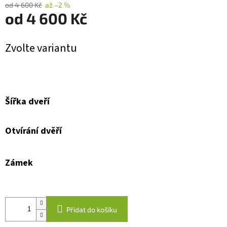
od 4 600 Kč
až –2 %
od
4 600 Kč
Měrná
Zvolte variantu
cena:
Šířka dveří
Otvírání dvěří
Zámek
Přidat do košíku