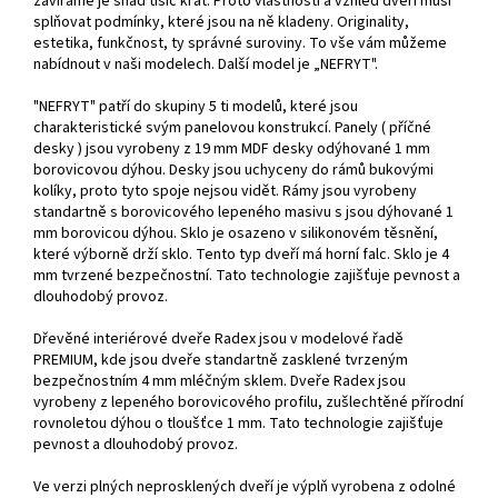
zavíráme je snad tisíc krát. Proto vlastnosti a vzhled dveří musí
splňovat podmínky, které jsou na ně kladeny. Originality,
estetika, funkčnost, ty správné suroviny. To vše vám můžeme
nabídnout v naši modelech. Další model je „NEFRYT".
"NEFRYT" patří do skupiny 5 ti modelů, které jsou
charakteristické svým panelovou konstrukcí. Panely ( příčné
desky ) jsou vyrobeny z 19 mm MDF desky odýhované 1 mm
borovicovou dýhou. Desky jsou uchyceny do rámů bukovými
kolíky, proto tyto spoje nejsou vidět. Rámy jsou vyrobeny
standartně s borovicového lepeného masivu s jsou dýhované 1
mm borovicou dýhou. Sklo je osazeno v silikonovém těsnění,
které výborně drží sklo. Tento typ dveří má horní falc. Sklo je 4
mm tvrzené bezpečnostní. Tato technologie zajišťuje pevnost a
dlouhodobý provoz.
Dřevěné interiérové dveře Radex jsou v modelové řadě
PREMIUM, kde jsou dveře standartně zasklené tvrzeným
bezpečnostním 4 mm mléčným sklem. Dveře Radex jsou
vyrobeny z lepeného borovicového profilu, zušlechtěné přírodní
rovnoletou dýhou o tloušťce 1 mm. Tato technologie zajišťuje
pevnost a dlouhodobý provoz.
Ve verzi plných neprosklených dveří je výplň vyrobena z odolné