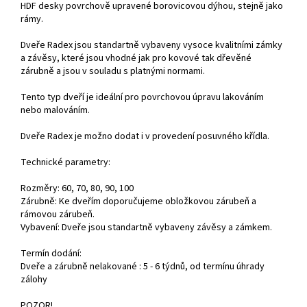
HDF desky povrchově upravené borovicovou dýhou, stejně jako
rámy.
Dveře Radex jsou standartně vybaveny vysoce kvalitními zámky
a závěsy, které jsou vhodné jak pro kovové tak dřevěné
zárubně a jsou v souladu s platnými normami.
Tento typ dveří je ideální pro povrchovou úpravu lakováním
nebo malováním.
Dveře Radex je možno dodat i v provedení posuvného křídla.
Technické parametry:
Rozměry: 60, 70, 80, 90, 100
Zárubně: Ke dveřím doporučujeme obložkovou zárubeň a
rámovou zárubeň.
Vybavení: Dveře jsou standartně vybaveny závěsy a zámkem.
Termín dodání:
Dveře a zárubně nelakované : 5 - 6 týdnů, od termínu úhrady
zálohy
POZOR!