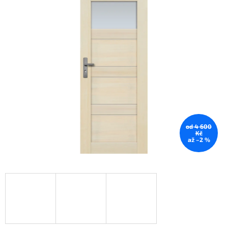
od 4 600
Kč
až –2 %