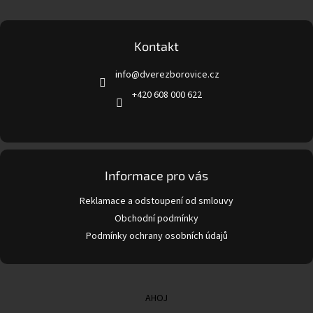
Z
á
p
a
Kontakt
t
info
@
dverezborovice.cz
í
+420 608 000 622
Informace pro vás
Reklamace a odstoupení od smlouvy
Obchodní podmínky
Podmínky ochrany osobních údajů
AHOJ