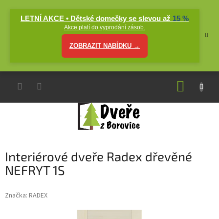
Přejít
na
LETNÍ AKCE • Dětské domečky se slevou až
15 %
obsah
Akce platí do vyprodání zásob.
ZOBRAZIT NABÍDKU →
NÁKUP
KOŠÍK
Interiérové dveře Radex dřevěné
NEFRYT 1S
Značka:
RADEX