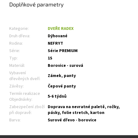
Doplňkové parametry
Kategorie
:
DVEŘE RADEX
Druh dřeva
:
Dýhované
Rodina
:
NEFRYT
Série
:
Série PREMIUM
Typ
:
1S
Materiál
:
Borovice - surová
Vybavení
Zámek, panty
dřevěných dveří
:
Závěsy
:
Čepové panty
Termín realizace
5-6 týdnů
Objednávky
:
Zabezpečení zboží
Doprava na nevratné paletě, rožky,
při dopravě
:
pásky, folie stretch, karton
Barva
:
Surové dřevo - borovice