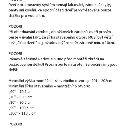
Dveře pro posuvný systém nemají falcování, zámek, úchyty,
panty ani kování. Ve spodní části dveří je vyfrézována pouze
drážka pro vodící trn.
POZOR!
Při objednávání zárubní , obložkových zárubní i dveří prosím
berte v úvahu fakt, že šířka stavebního otvoru MUSÍ být větší
než „šířka dveří" a „požadovaný" rozměr zárubně min. o 10cm.
POZOR!
Rámové zárubně Radex je nutno před montáží zkrátit na
požadovanou délku!! Prosím berte na zřetel, že boční rámy jsou
delší!!
Minimální výška montážní – stavebního otvoru je 201 – 202cm
Minimální šířka stavebního – montážního otvoru:
„60" – 70,5 cm
„70" – 80,5 cm
„80" – 90,5 cm
„90" – 100,5 cm
„100" – 110,5 cm
POZOR!