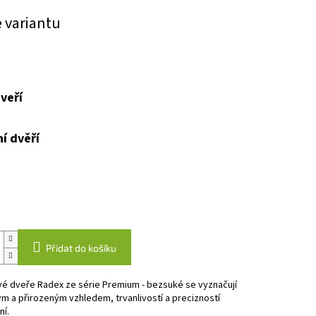
e variantu
veří
í dvěří
Přidat do košíku
vé dveře Radex ze série Premium - bezsuké se vyznačují
m a přirozeným vzhledem, trvanlivostí a precizností
í.