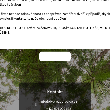
r ve zdi 86 -> dveře „70" a zárubeň „70" rámová a nebo dveře „80" a obložk
žková zárubeň
 firma nenese odpovědnost za nesprávné zaměření dveří. V případě jakých
ovnalostí kontaktujte naše obchodní oddělení.
D SI NEJSTE JISTI SVÝM POŽADAVKEM, PROSÍM KONTAKTUJTE NÁS, VELMI 
ŮŽEME.
Kontakt
info
@
dverezborovice.cz
+420 608 000 622