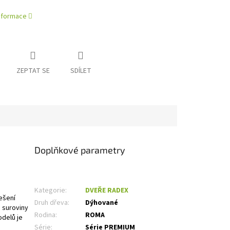
informace
ZEPTAT SE
SDÍLET
Doplňkové parametry
Kategorie
:
DVEŘE RADEX
ešení
Druh dřeva
:
Dýhované
 suroviny
Rodina
:
ROMA
delů je
Série
:
Série PREMIUM