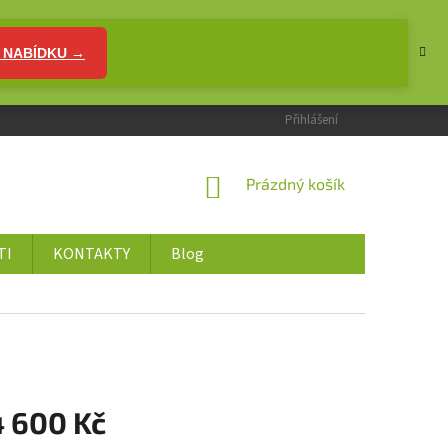
 NABÍDKU →
Přihlášení
NÁKUPNÍ
Prázdný košík
KOŠÍK
TI
KONTAKTY
Blog
4 600 Kč