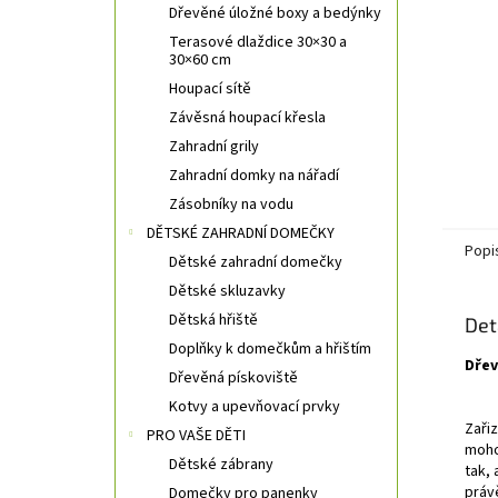
Dřevěné úložné boxy a bedýnky
Terasové dlaždice 30×30 a
30×60 cm
Houpací sítě
Závěsná houpací křesla
Zahradní grily
Zahradní domky na nářadí
Zásobníky na vodu
DĚTSKÉ ZAHRADNÍ DOMEČKY
Popi
Dětské zahradní domečky
Dětské skluzavky
Dětská hřiště
Det
Doplňky k domečkům a hřištím
Dřev
Dřevěná pískoviště
Kotvy a upevňovací prvky
Zaři
PRO VAŠE DĚTI
moho
Dětské zábrany
tak,
práv
Domečky pro panenky