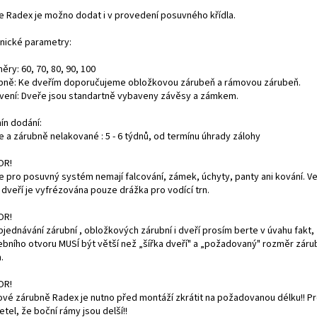
e Radex je možno dodat i v provedení posuvného křídla.
nické parametry:
ry: 60, 70, 80, 90, 100
bně: Ke dveřím doporučujeme obložkovou zárubeň a rámovou zárubeň.
vení: Dveře jsou standartně vybaveny závěsy a zámkem.
ín dodání:
e a zárubně nelakované : 5 - 6 týdnů, od termínu úhrady zálohy
OR!
e pro posuvný systém nemají falcování, zámek, úchyty, panty ani kování. V
 dveří je vyfrézována pouze drážka pro vodící trn.
OR!
bjednávání zárubní , obložkových zárubní i dveří prosím berte v úvahu fakt, 
ebního otvoru MUSÍ být větší než „šířka dveří" a „požadovaný" rozměr záru
.
OR!
vé zárubně Radex je nutno před montáží zkrátit na požadovanou délku!! P
etel, že boční rámy jsou delší!!