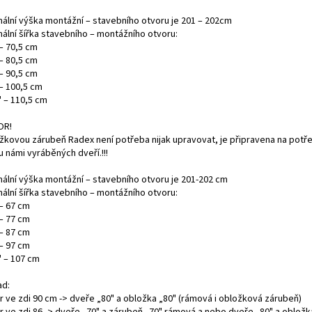
mální výška montážní – stavebního otvoru je 201 – 202cm
mální šířka stavebního – montážního otvoru:
– 70,5 cm
– 80,5 cm
– 90,5 cm
 – 100,5 cm
" – 110,5 cm
OR!
žkovou zárubeň Radex není potřeba nijak upravovat, je připravena na potř
 námi vyráběných dveří.!!!
mální výška montážní – stavebního otvoru je 201-202 cm
mální šířka stavebního – montážního otvoru:
 – 67 cm
 – 77 cm
 – 87 cm
 – 97 cm
" – 107 cm
ad:
r ve zdi 90 cm -> dveře „80" a obložka „80" (rámová i obložková zárubeň)