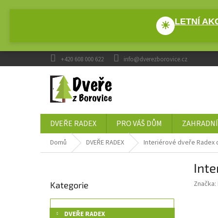
Přejít
na
LETNÍ AKC
obsah
☀
+420 608 000 622
info@dverezborovice.cz
DVEŘE RADEX
PRO VÁŠ DŮM
ZAHRADNÍ
Domů
DVEŘE RADEX
Interiérové dveře Radex
P
Int
o
Přeskočit
s
Značka:
Kategorie
kategorie
t
r
a
DVEŘE RADEX