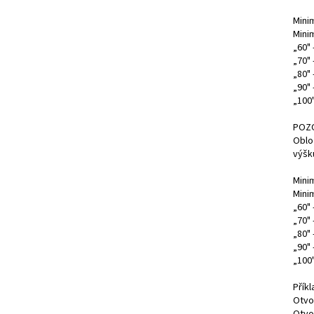
Mini
Mini
„60" 
„70" 
„80" 
„90"
„100
POZ
Oblo
výšku
Mini
Mini
„60"
„70"
„80"
„90"
„100
Příkl
Otvo