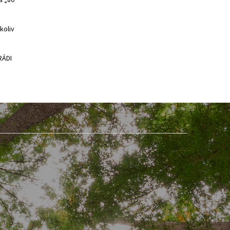
a „80"
koliv
RÁDI