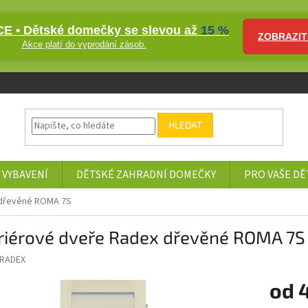
E • Dětské domečky se slevou až
15 %
ZOBRAZIT
Akce platí do vyprodání zásob.
HLEDAT
 VYBAVENÍ
DĚTSKÉ ZAHRADNÍ DOMEČKY
PRO VAŠE DĚ
 dřevěné ROMA 7S
eriérové dveře Radex dřevěné ROMA 7S
RADEX
od