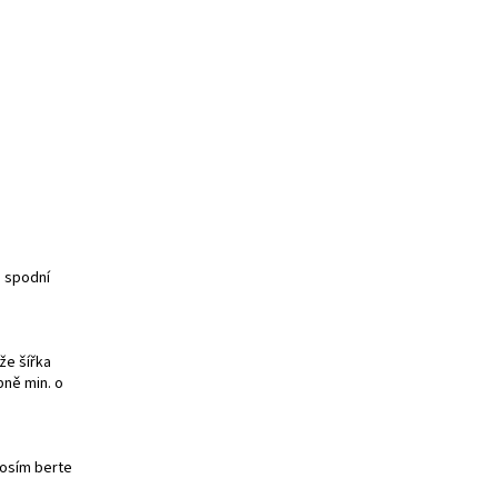
e spodní
že šířka
bně min. o
rosím berte