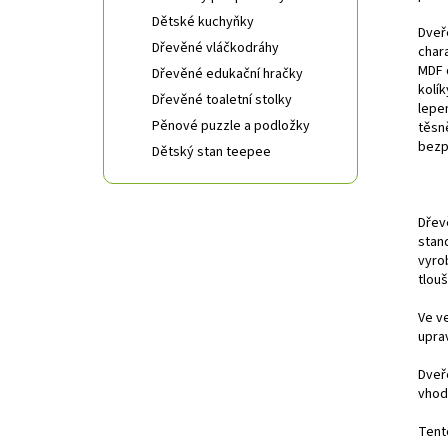
Dětské kuchyňky
Dveř
Dřevěné vláčkodráhy
char
MDF 
Dřevěné edukační hračky
kolí
Dřevěné toaletní stolky
lepe
Pěnové puzzle a podložky
těsně
bezp
Dětský stan teepee
Dřev
stan
vyro
tlou
Ve v
upra
Dveř
vhod
Tent