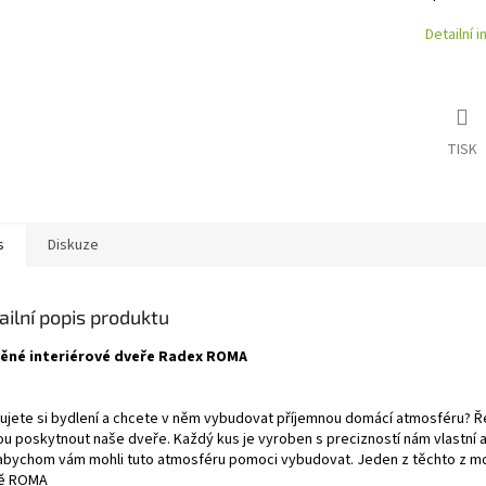
Detailní 
TISK
s
Diskuze
ailní popis produktu
ěné interiérové dveře Radex ROMA
zujete si bydlení a chcete v něm vybudovat příjemnou domácí atmosféru? Ř
u poskytnout naše dveře. Každý kus je vyroben s precizností nám vlastní a
 abychom vám mohli tuto atmosféru pomoci vybudovat. Jeden z těchto z mo
ě ROMA