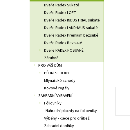
n
Dveře Radex Sukaté
n
Dveře Radex LOFT
í
Dveře Radex INDUSTRIAL sukaté
p
a
Dveře Radex LANDHAUS sukaté
n
Dveře Radex Premium bezsuké
e
Dveře Radex Bezsuké
l
Dveře RADEX POSUVNÉ
Zárubně
PRO VÁŠ DŮM
PŮDNÍ SCHODY
Mlynářské schody
Kovové regály
ZAHRADNÍ VYBAVENÍ
Fóliovníky
Náhradní plachty na foliovníky
Výběhy - klece pro drůbež
Zahradní doplňky