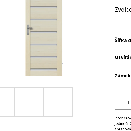
Měrná
Zvolt
cena:
Šířka d
Otvírán
Zámek
Interiéro
jedinečný
zpracován