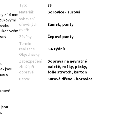
Typ
:
7S
Materiál
:
Borovice - surová
eny z 19 mm
Vybavení
 bukovými
dřevěných
Zámek, panty
cového
dveří
:
silikonovém
zené
Závěsy
:
Čepové panty
Termín
realizace
5-6 týdnů
Objednávky
:
Zabezpečení
Doprava na nevratné
ře
zboží při
paletě, rožky, pásky,
ex jsou
dopravě
:
folie stretch, karton
hou o
Barva
:
Surové dřevo - borovice
rchově
 jsou
i.