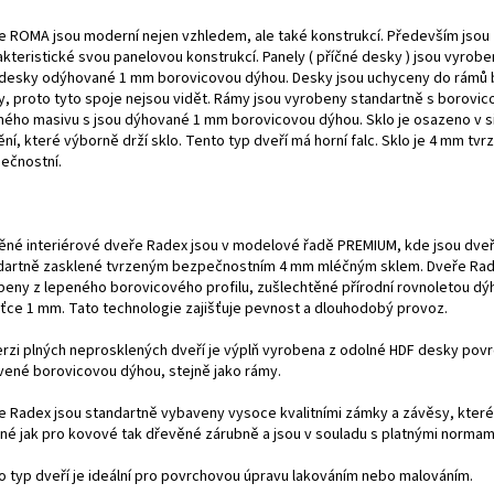
e ROMA jsou moderní nejen vzhledem, ale také konstrukcí. Především jsou
akteristické svou panelovou konstrukcí. Panely ( příčné desky ) jsou vyrob
desky odýhované 1 mm borovicovou dýhou. Desky jsou uchyceny do rámů
ky, proto tyto spoje nejsou vidět. Rámy jsou vyrobeny standartně s borovi
ného masivu s jsou dýhované 1 mm borovicovou dýhou. Sklo je osazeno v 
ní, které výborně drží sklo. Tento typ dveří má horní falc. Sklo je 4 mm tvr
ečnostní.
ěné interiérové dveře Radex jsou v modelové řadě PREMIUM, kde jsou dve
dartně zasklené tvrzeným bezpečnostním 4 mm mléčným sklem. Dveře Rad
beny z lepeného borovicového profilu, zušlechtěné přírodní rovnoletou dý
šťce 1 mm. Tato technologie zajišťuje pevnost a dlouhodobý provoz.
erzi plných neprosklených dveří je výplň vyrobena z odolné HDF desky pov
vené borovicovou dýhou, stejně jako rámy.
e Radex jsou standartně vybaveny vysoce kvalitními zámky a závěsy, které
né jak pro kovové tak dřevěné zárubně a jsou v souladu s platnými normam
o typ dveří je ideální pro povrchovou úpravu lakováním nebo malováním.