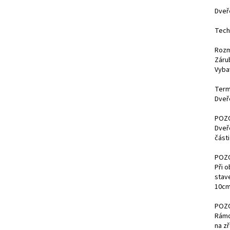
Dveř
Tech
Rozmě
Záru
Vyba
Term
Dveř
POZ
Dveř
části
POZ
Při o
stav
10cm
POZ
Rámo
na zř