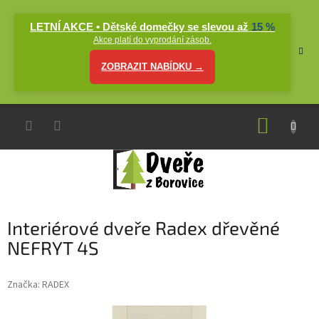
Přejít
na
LETNÍ AKCE • Dětské domečky se slevou až
15 %
obsah
Akce platí do vyprodání zásob.
ZOBRAZIT NABÍDKU →
NÁKUP
KOŠÍK
Interiérové dveře Radex dřevěné
NEFRYT 4S
Značka:
RADEX