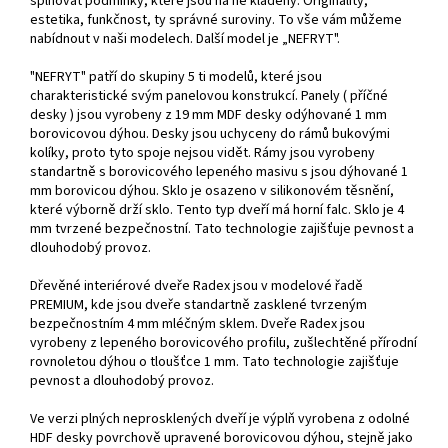
splňovat podmínky, které jsou na ně kladeny. Originality,
estetika, funkčnost, ty správné suroviny. To vše vám můžeme
nabídnout v naši modelech. Další model je „NEFRYT".
"NEFRYT" patří do skupiny 5 ti modelů, které jsou
charakteristické svým panelovou konstrukcí. Panely ( příčné
desky ) jsou vyrobeny z 19 mm MDF desky odýhované 1 mm
borovicovou dýhou. Desky jsou uchyceny do rámů bukovými
kolíky, proto tyto spoje nejsou vidět. Rámy jsou vyrobeny
standartně s borovicového lepeného masivu s jsou dýhované 1
mm borovicou dýhou. Sklo je osazeno v silikonovém těsnění,
které výborně drží sklo. Tento typ dveří má horní falc. Sklo je 4
mm tvrzené bezpečnostní. Tato technologie zajišťuje pevnost a
dlouhodobý provoz.
Dřevěné interiérové dveře Radex jsou v modelové řadě
PREMIUM, kde jsou dveře standartně zasklené tvrzeným
bezpečnostním 4 mm mléčným sklem. Dveře Radex jsou
vyrobeny z lepeného borovicového profilu, zušlechtěné přírodní
rovnoletou dýhou o tloušťce 1 mm. Tato technologie zajišťuje
pevnost a dlouhodobý provoz.
Ve verzi plných neprosklených dveří je výplň vyrobena z odolné
HDF desky povrchově upravené borovicovou dýhou, stejně jako