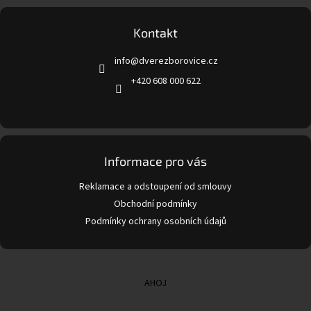
á
p
a
Kontakt
t
info
@
dverezborovice.cz
í
+420 608 000 622
Informace pro vás
Reklamace a odstoupení od smlouvy
Obchodní podmínky
Podmínky ochrany osobních údajů
AHOJ