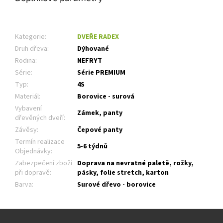
Kategorie
:
DVEŘE RADEX
Druh dřeva
:
Dýhované
Rodina
:
NEFRYT
Série
:
Série PREMIUM
Typ
:
4S
Materiál
:
Borovice - surová
Vybavení
Zámek, panty
dřevěných dveří
:
Závěsy
:
Čepové panty
Termín realizace
5-6 týdnů
Objednávky
:
Zabezpečení zboží
Doprava na nevratné paletě, rožky,
při dopravě
:
pásky, folie stretch, karton
Barva
:
Surové dřevo - borovice
Z