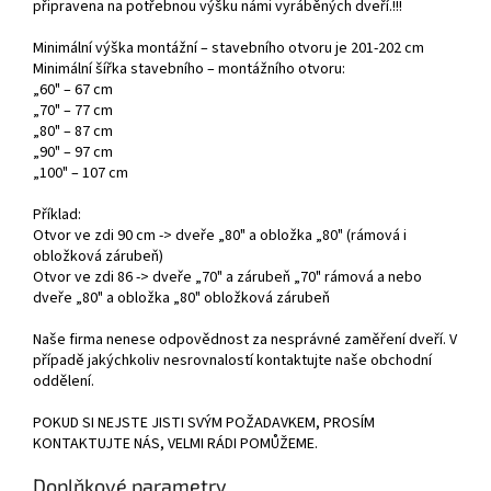
připravena na potřebnou výšku námi vyráběných dveří.!!!
Minimální výška montážní – stavebního otvoru je 201-202 cm
Minimální šířka stavebního – montážního otvoru:
„60" – 67 cm
„70" – 77 cm
„80" – 87 cm
„90" – 97 cm
„100" – 107 cm
Příklad:
Otvor ve zdi 90 cm -> dveře „80" a obložka „80" (rámová i
obložková zárubeň)
Otvor ve zdi 86 -> dveře „70" a zárubeň „70" rámová a nebo
dveře „80" a obložka „80" obložková zárubeň
Naše firma nenese odpovědnost za nesprávné zaměření dveří. V
případě jakýchkoliv nesrovnalostí kontaktujte naše obchodní
oddělení.
POKUD SI NEJSTE JISTI SVÝM POŽADAVKEM, PROSÍM
KONTAKTUJTE NÁS, VELMI RÁDI POMŮŽEME.
Doplňkové parametry