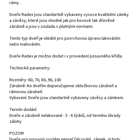
rámy.
Dveře Radex jsou standartně vybaveny vysoce kvalitními zámky
a závěsy, které jsou vhodné jak pro kovové tak dřevěné
zárubně a jsou v souladu s platnými normami.
Tento typ dveří je ideální pro povrchovou úpravu lakováním
nebo malováním.
Dveře Radex je možno dodat i v provedení posuvného křídla.
Technické parametry:
Rozměry: 60, 70, 80, 90, 100
Zárubně: Ke dveřím doporučujeme obložkovou zárubeň a
rámovou zárubeň.
Vybavení: Dveře jsou standartně vybaveny závěsy a zámkem.
Termín dodání:
Dveře a zárubně nelakované : 5 - 6 týdnů, od termínu úhrady
zálohy
POZOR!
Dveře pro posuvný systém nemají falcování, zámek, úchyty,