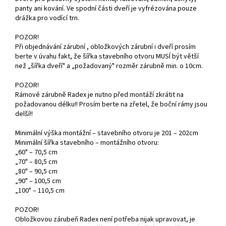
panty ani kování. Ve spodní části dveří je vyfrézována pouze
drážka pro vodící trn.
POZOR!
Při objednávání zárubní , obložkových zárubní i dveří prosím
berte v úvahu fakt, že šířka stavebního otvoru MUSÍ být větší
než „šířka dveří" a „požadovaný" rozměr zárubně min. o 10cm.
POZOR!
Rámové zárubně Radex je nutno před montáží zkrátit na
požadovanou délku!! Prosím berte na zřetel, že boční rámy jsou
delší!!
Minimální výška montážní – stavebního otvoru je 201 – 202cm
Minimální šířka stavebního – montážního otvoru:
„60" – 70,5 cm
„70" – 80,5 cm
„80" – 90,5 cm
„90" – 100,5 cm
„100" – 110,5 cm
POZOR!
Obložkovou zárubeň Radex není potřeba nijak upravovat, je