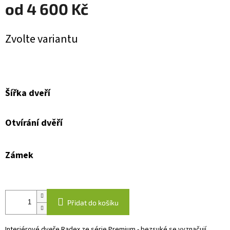
od
4 600 Kč
Měrná
Zvolte variantu
cena:
Šířka dveří
Otvírání dvěří
Zámek
Přidat do košíku
Interiérové dveře Radex ze série Premium - bezsuké se vyznačují