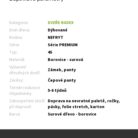
Kategorie
:
DVEŘE RADEX
Druh dřeva
:
Dýhované
Rodina
:
NEFRYT
Série
:
Série PREMIUM
Typ
:
4S
Materiál
:
Borovice - surová
Vybavení
Zámek, panty
dřevěných dveří
:
Závěsy
:
Čepové panty
Termín realizace
5-6 týdnů
Objednávky
:
Zabezpečení zboží
Doprava na nevratné paletě, rožky,
při dopravě
:
pásky, folie stretch, karton
Barva
:
Surové dřevo - borovice
Z