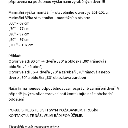
připravena na potřebnou výšku námi vyráběných dveří.!!!
Minimální výška montážní – stavebního otvoru je 201-202 cm
Minimální šířka stavebního – montážního otvoru:
„60" – 67 cm
„70" – 77 cm
„80" – 87 cm
„90" – 97 cm
„100" – 107 cm
Příklad:
Otvor ve zdi 90 cm -> dveře „80" a obložka „80" (rámová i
obložková zárubeň)
Otvor ve zdi 86 -> dveře „70" a zárubeň „70" rámová a nebo
dveře „80" a obložka „80" obložková zárubeň
Naše firma nenese odpovědnost za nesprávné zaměření dveří. V
případě jakýchkoliv nesrovnalostí kontaktujte naše obchodní
oddělení.
POKUD SI NEJSTE JISTI SVÝM POŽADAVKEM, PROSÍM
KONTAKTUJTE NÁS, VELMI RÁDI POMŮŽEME.
Doplňkové parametry