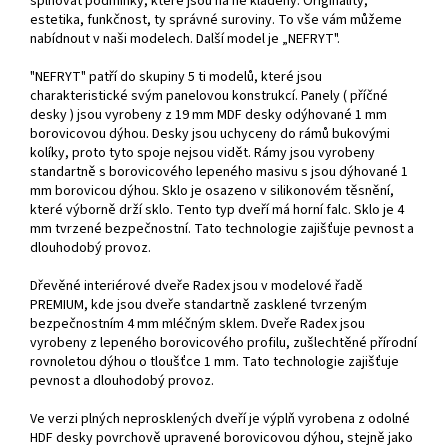
splňovat podmínky, které jsou na ně kladeny. Originality,
estetika, funkčnost, ty správné suroviny. To vše vám můžeme
nabídnout v naši modelech. Další model je „NEFRYT".
"NEFRYT" patří do skupiny 5 ti modelů, které jsou
charakteristické svým panelovou konstrukcí. Panely ( příčné
desky ) jsou vyrobeny z 19 mm MDF desky odýhované 1 mm
borovicovou dýhou. Desky jsou uchyceny do rámů bukovými
kolíky, proto tyto spoje nejsou vidět. Rámy jsou vyrobeny
standartně s borovicového lepeného masivu s jsou dýhované 1
mm borovicou dýhou. Sklo je osazeno v silikonovém těsnění,
které výborně drží sklo. Tento typ dveří má horní falc. Sklo je 4
mm tvrzené bezpečnostní. Tato technologie zajišťuje pevnost a
dlouhodobý provoz.
Dřevěné interiérové dveře Radex jsou v modelové řadě
PREMIUM, kde jsou dveře standartně zasklené tvrzeným
bezpečnostním 4 mm mléčným sklem. Dveře Radex jsou
vyrobeny z lepeného borovicového profilu, zušlechtěné přírodní
rovnoletou dýhou o tloušťce 1 mm. Tato technologie zajišťuje
pevnost a dlouhodobý provoz.
Ve verzi plných neprosklených dveří je výplň vyrobena z odolné
HDF desky povrchově upravené borovicovou dýhou, stejně jako