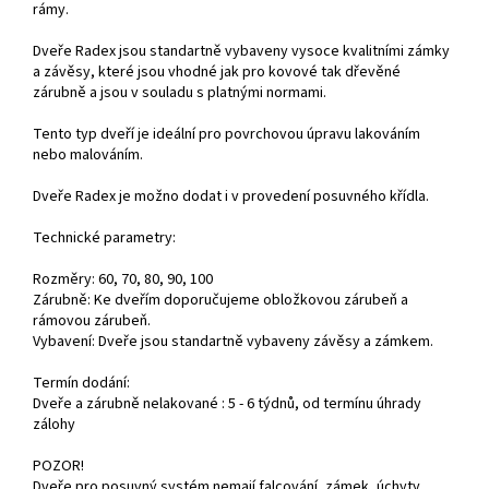
rámy.
Dveře Radex jsou standartně vybaveny vysoce kvalitními zámky
a závěsy, které jsou vhodné jak pro kovové tak dřevěné
zárubně a jsou v souladu s platnými normami.
Tento typ dveří je ideální pro povrchovou úpravu lakováním
nebo malováním.
Dveře Radex je možno dodat i v provedení posuvného křídla.
Technické parametry:
Rozměry: 60, 70, 80, 90, 100
Zárubně: Ke dveřím doporučujeme obložkovou zárubeň a
rámovou zárubeň.
Vybavení: Dveře jsou standartně vybaveny závěsy a zámkem.
Termín dodání:
Dveře a zárubně nelakované : 5 - 6 týdnů, od termínu úhrady
zálohy
POZOR!
Dveře pro posuvný systém nemají falcování, zámek, úchyty,