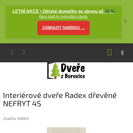
Přejít
na
LETNÍ AKCE • Dětské domečky se slevou až
15 %
obsah
Akce platí do vyprodání zásob.
ZOBRAZIT NABÍDKU →
NÁKUP
KOŠÍK
Interiérové dveře Radex dřevěné
NEFRYT 4S
Značka:
RADEX