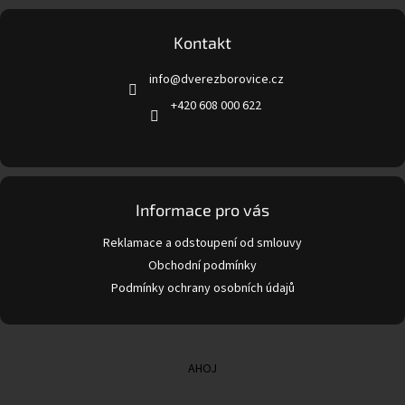
á
p
a
Kontakt
t
info
@
dverezborovice.cz
í
+420 608 000 622
Informace pro vás
Reklamace a odstoupení od smlouvy
Obchodní podmínky
Podmínky ochrany osobních údajů
AHOJ