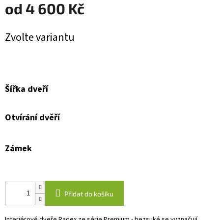
od
4 600 Kč
Měrná
Zvolte variantu
cena:
Šířka dveří
Otvírání dvěří
Zámek
Přidat do košíku
Interiérové dveře Radex ze série Premium - bezsuké se vyznačují