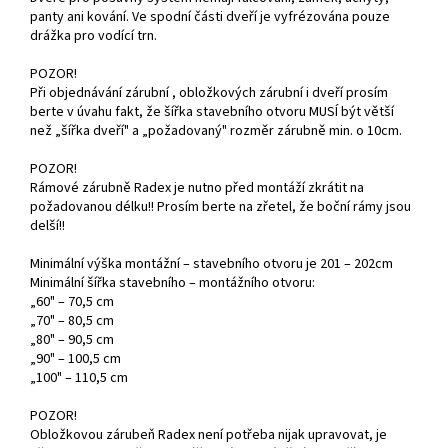
panty ani kování. Ve spodní části dveří je vyfrézována pouze
drážka pro vodící trn.
POZOR!
Při objednávání zárubní , obložkových zárubní i dveří prosím
berte v úvahu fakt, že šířka stavebního otvoru MUSÍ být větší
než „šířka dveří" a „požadovaný" rozměr zárubně min. o 10cm.
POZOR!
Rámové zárubně Radex je nutno před montáží zkrátit na
požadovanou délku!! Prosím berte na zřetel, že boční rámy jsou
delší!!
Minimální výška montážní – stavebního otvoru je 201 – 202cm
Minimální šířka stavebního – montážního otvoru:
„60" – 70,5 cm
„70" – 80,5 cm
„80" – 90,5 cm
„90" – 100,5 cm
„100" – 110,5 cm
POZOR!
Obložkovou zárubeň Radex není potřeba nijak upravovat, je