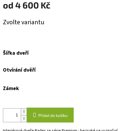
od
4 600 Kč
Měrná
Zvolte variantu
cena:
Šířka dveří
Otvírání dvěří
Zámek
Přidat do košíku
Interiérové dveře Radex ze série Premium - bezsuké se vyznačují