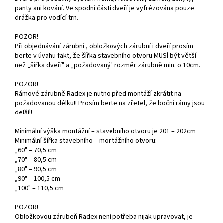
panty ani kování. Ve spodní části dveří je vyfrézována pouze
drážka pro vodící trn.
POZOR!
Při objednávání zárubní , obložkových zárubní i dveří prosím
berte v úvahu fakt, že šířka stavebního otvoru MUSÍ být větší
než „šířka dveří" a „požadovaný" rozměr zárubně min. o 10cm.
POZOR!
Rámové zárubně Radex je nutno před montáží zkrátit na
požadovanou délku!! Prosím berte na zřetel, že boční rámy jsou
delší!!
Minimální výška montážní – stavebního otvoru je 201 – 202cm
Minimální šířka stavebního – montážního otvoru:
„60" – 70,5 cm
„70" – 80,5 cm
„80" – 90,5 cm
„90" – 100,5 cm
„100" – 110,5 cm
POZOR!
Obložkovou zárubeň Radex není potřeba nijak upravovat, je