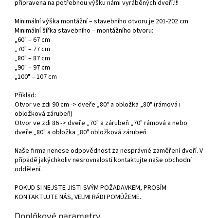
připravena na potřebnou výšku námi vyráběných dveří.!!!
Minimální výška montážní – stavebního otvoru je 201-202 cm
Minimální šířka stavebního – montážního otvoru:
„60" – 67 cm
„70" – 77 cm
„80" – 87 cm
„90" – 97 cm
„100" – 107 cm
Příklad:
Otvor ve zdi 90 cm -> dveře „80" a obložka „80" (rámová i
obložková zárubeň)
Otvor ve zdi 86 -> dveře „70" a zárubeň „70" rámová a nebo
dveře „80" a obložka „80" obložková zárubeň
Naše firma nenese odpovědnost za nesprávné zaměření dveří. V
případě jakýchkoliv nesrovnalostí kontaktujte naše obchodní
oddělení.
POKUD SI NEJSTE JISTI SVÝM POŽADAVKEM, PROSÍM
KONTAKTUJTE NÁS, VELMI RÁDI POMŮŽEME.
Doplňkové parametry