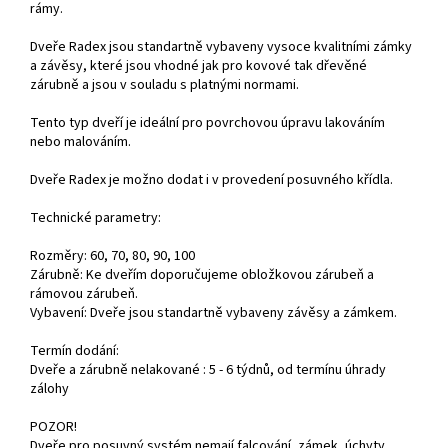
rámy.
Dveře Radex jsou standartně vybaveny vysoce kvalitními zámky
a závěsy, které jsou vhodné jak pro kovové tak dřevěné
zárubně a jsou v souladu s platnými normami.
Tento typ dveří je ideální pro povrchovou úpravu lakováním
nebo malováním.
Dveře Radex je možno dodat i v provedení posuvného křídla.
Technické parametry:
Rozměry: 60, 70, 80, 90, 100
Zárubně: Ke dveřím doporučujeme obložkovou zárubeň a
rámovou zárubeň.
Vybavení: Dveře jsou standartně vybaveny závěsy a zámkem.
Termín dodání:
Dveře a zárubně nelakované : 5 - 6 týdnů, od termínu úhrady
zálohy
POZOR!
Dveře pro posuvný systém nemají falcování, zámek, úchyty,