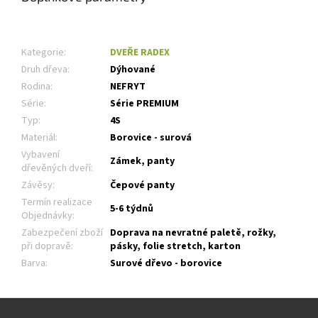
Kategorie
:
DVEŘE RADEX
Druh dřeva
:
Dýhované
Rodina
:
NEFRYT
Série
:
Série PREMIUM
Typ
:
4S
Materiál
:
Borovice - surová
Vybavení
Zámek, panty
dřevěných dveří
:
Závěsy
:
Čepové panty
Termín realizace
5-6 týdnů
Objednávky
:
Zabezpečení zboží
Doprava na nevratné paletě, rožky,
při dopravě
:
pásky, folie stretch, karton
Barva
:
Surové dřevo - borovice
Z