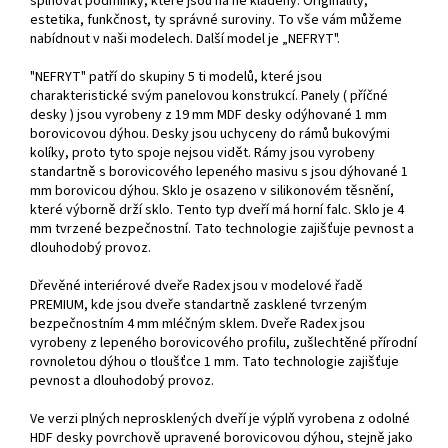
splňovat podmínky, které jsou na ně kladeny. Originality,
estetika, funkčnost, ty správné suroviny. To vše vám můžeme
nabídnout v naši modelech. Další model je „NEFRYT".
"NEFRYT" patří do skupiny 5 ti modelů, které jsou
charakteristické svým panelovou konstrukcí. Panely ( příčné
desky ) jsou vyrobeny z 19 mm MDF desky odýhované 1 mm
borovicovou dýhou. Desky jsou uchyceny do rámů bukovými
kolíky, proto tyto spoje nejsou vidět. Rámy jsou vyrobeny
standartně s borovicového lepeného masivu s jsou dýhované 1
mm borovicou dýhou. Sklo je osazeno v silikonovém těsnění,
které výborně drží sklo. Tento typ dveří má horní falc. Sklo je 4
mm tvrzené bezpečnostní. Tato technologie zajišťuje pevnost a
dlouhodobý provoz.
Dřevěné interiérové dveře Radex jsou v modelové řadě
PREMIUM, kde jsou dveře standartně zasklené tvrzeným
bezpečnostním 4 mm mléčným sklem. Dveře Radex jsou
vyrobeny z lepeného borovicového profilu, zušlechtěné přírodní
rovnoletou dýhou o tloušťce 1 mm. Tato technologie zajišťuje
pevnost a dlouhodobý provoz.
Ve verzi plných neprosklených dveří je výplň vyrobena z odolné
HDF desky povrchově upravené borovicovou dýhou, stejně jako