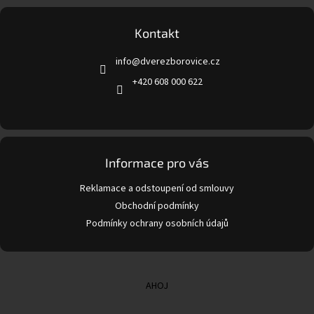
á
p
a
Kontakt
t
info
@
dverezborovice.cz
í
+420 608 000 622
Informace pro vás
Reklamace a odstoupení od smlouvy
Obchodní podmínky
Podmínky ochrany osobních údajů
AHOJ