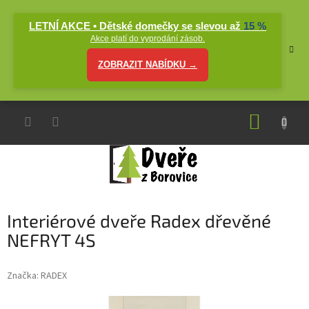
Přejít
na
LETNÍ AKCE • Dětské domečky se slevou až
15 %
obsah
Akce platí do vyprodání zásob.
ZOBRAZIT NABÍDKU →
NÁKUP
KOŠÍK
Interiérové dveře Radex dřevěné
NEFRYT 4S
Značka:
RADEX