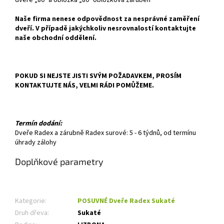
Naše firma nenese odpovědnost za nesprávné zaměření
dveří. V případě jakýchkoliv nesrovnalostí kontaktujte
naše obchodní oddělení.
POKUD SI NEJSTE JISTI SVÝM POŽADAVKEM, PROSÍM
KONTAKTUJTE NÁS, VELMI RÁDI POMŮŽEME.
Termín dodání:
Dveře Radex a zárubně Radex surové: 5 - 6 týdnů, od termínu
úhrady zálohy
Doplňkové parametry
Kategorie
:
POSUVNÉ Dveře Radex Sukaté
Druh dřeva
:
Sukaté