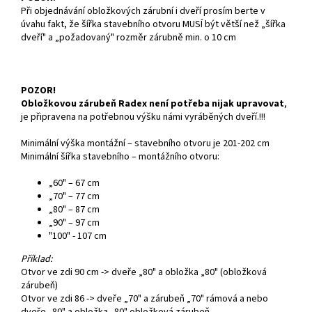
Při objednávání obložkových zárubní i dveří prosím berte v
úvahu fakt, že šířka stavebního otvoru MUSÍ být větší než „šířka
dveří" a „požadovaný" rozměr zárubně min. o 10 cm
POZOR!
Obložkovou zárubeň Radex není potřeba nijak upravovat
,
je připravena na potřebnou výšku námi vyráběných dveří.!!!
Minimální výška montážní – stavebního otvoru je 201-202 cm
Minimální šířka stavebního – montážního otvoru:
„60" – 67 cm
„70" – 77 cm
„80" – 87 cm
„90" – 97 cm
"100" - 107 cm
Příklad:
Otvor ve zdi 90 cm -> dveře „80" a obložka „80" (obložková
zárubeň)
Otvor ve zdi 86 -> dveře „70" a zárubeň „70" rámová a nebo
dveře „80" a obložka „80" obložková zárubeň