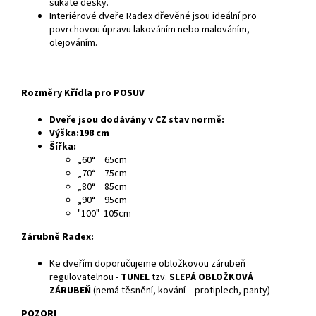
sukaté desky.
Interiérové dveře Radex dřevěné jsou ideální pro
povrchovou úpravu lakováním nebo malováním,
olejováním.
Rozměry Křídla pro POSUV
Dveře jsou dodávány v CZ stav normě:
Výška:198 cm
Šířka:
„60“ 65cm
„70“ 75cm
„80“ 85cm
„90“ 95cm
"100" 105cm
Zárubně Radex:
Ke dveřím doporučujeme obložkovou zárubeň
regulovatelnou -
TUNEL
tzv.
SLEPÁ OBLOŽKOVÁ
ZÁRUBEŇ
(nemá těsnění, kování – protiplech, panty)
POZOR!