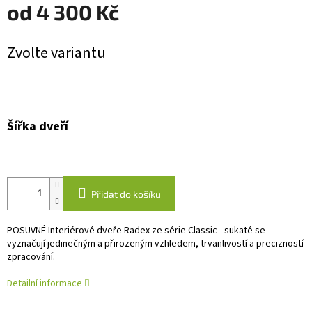
od
4 300 Kč
Měrná
Zvolte variantu
cena:
Šířka dveří
Přidat do košíku
POSUVNÉ Interiérové dveře Radex ze série Classic - sukaté se
vyznačují jedinečným a přirozeným vzhledem, trvanlivostí a precizností
zpracování.
Detailní informace