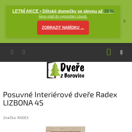
Přejít
na
LETNÍ AKCE • Dětské domečky se slevou až
15 %
obsah
Akce platí do vyprodání zásob.
ZOBRAZIT NABÍDKU →
NÁKUP
KOŠÍK
Posuvné Interiérové dveře Radex
LIZBONA 4S
Značka:
RADEX