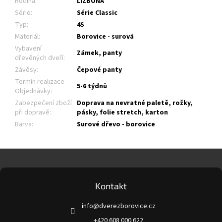
Rodina
:
LIZBONA
Série
:
Série Classic
Typ
:
4S
Materiál
:
Borovice - surová
Vybavení
Zámek, panty
dřevěných dveří
:
Závěsy
:
Čepové panty
Termín realizace
5-6 týdnů
Objednávky
:
Zabezpečení zboží
Doprava na nevratné paletě, rožky,
při dopravě
:
pásky, folie stretch, karton
Barva
:
Surové dřevo - borovice
Z
á
p
a
Kontakt
t
info
@
dverezborovice.cz
í
+420 608 000 622