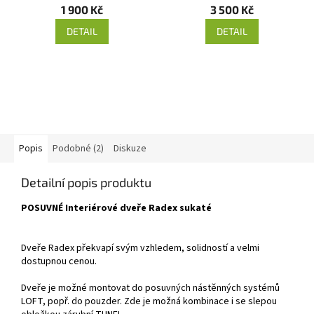
1 900 Kč
3 500 Kč
DETAIL
DETAIL
Popis
Podobné (2)
Diskuze
Detailní popis produktu
POSUVNÉ Interiérové dveře Radex sukaté
Dveře Radex překvapí svým vzhledem, solidností a velmi
dostupnou cenou.
Dveře je možné montovat do posuvných nástěnných systémů
LOFT, popř. do pouzder. Zde je možná kombinace i se slepou