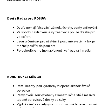
obložkou zárubní TUNEL.
Dveře Radex pro POSUV:
Dveře nemají falcování, zámek, úchyty, panty ani kování.
Ve spodní části dveří je vyfrézována pouze drážka pro
vodící trn.
Jsou určené jak pro nástěnné posuvné systémy tak je
možné použít i do pouzdra
Po dohodě je možno nabídnout i vyfrézování madla
KONSTRUKCE KŘÍDLA:
Rám i kazety jsou vyrobeny z lepené skandinávské
borovice.
Rámy dveří jsou vyrobeny z konstrukčně stálé masivní
lepené borovicové desky se suky.
Výplně rámů - kazety -jsou z borovicové lepené masivní