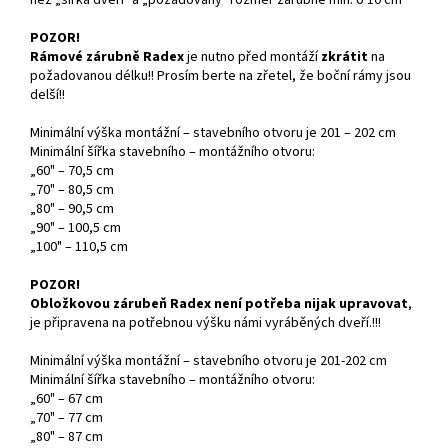
POZOR!
Rámové zárubně Radex
je nutno před montáží
zkrátit
na
požadovanou délku!! Prosím berte na zřetel, že boční rámy jsou
delší!!
Minimální výška montážní – stavebního otvoru je 201 – 202 cm
Minimální šířka stavebního – montážního otvoru:
„60" – 70,5 cm
„70" – 80,5 cm
„80" – 90,5 cm
„90" – 100,5 cm
„100" – 110,5 cm
POZOR!
Obložkovou zárubeň Radex není potřeba nijak upravovat
,
je připravena na potřebnou výšku námi vyráběných dveří.!!!
Minimální výška montážní – stavebního otvoru je 201-202 cm
Minimální šířka stavebního – montážního otvoru:
„60" – 67 cm
„70" – 77 cm
„80" – 87 cm