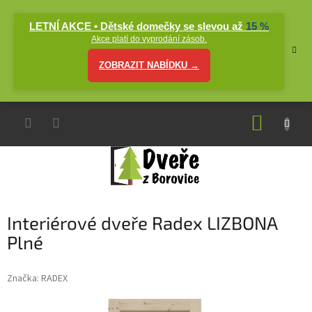
Přejít
na
LETNÍ AKCE • Dětské domečky se slevou až
15 %
obsah
Akce platí do vyprodání zásob.
ZOBRAZIT NABÍDKU →
NÁKUP
KOŠÍK
Interiérové dveře Radex LIZBONA
Plné
Značka:
RADEX