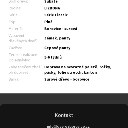
Druh dřeva
:
Sukaté
Rodina
:
LIZBONA
Série
:
Série Classic
Typ
:
Plné
Materiál
:
Borovice - surová
Vybavení
Zámek, panty
dřevěných dveří
:
Závěsy
:
Čepové panty
Termín realizace
5-6 týdnů
Objednávky
:
Zabezpečení zboží
Doprava na nevratné paletě, rožky,
při dopravě
:
pásky, folie stretch, karton
Barva
:
Surové dřevo - borovice
Z
á
p
a
Kontakt
t
info
@
dverezborovice.cz
í