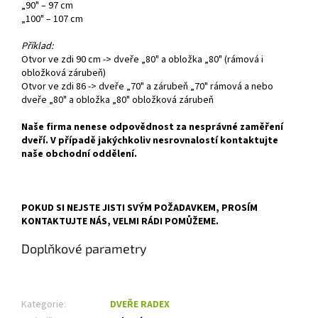
„90" – 97 cm
„100" – 107 cm
Příklad:
Otvor ve zdi 90 cm -> dveře „80" a obložka „80" (rámová i
obložková zárubeň)
Otvor ve zdi 86 -> dveře „70" a zárubeň „70" rámová a nebo
dveře „80" a obložka „80" obložková zárubeň
Naše firma nenese odpovědnost za nesprávné zaměření
dveří. V případě jakýchkoliv nesrovnalostí kontaktujte
naše obchodní oddělení.
POKUD SI NEJSTE JISTI SVÝM POŽADAVKEM, PROSÍM
KONTAKTUJTE NÁS, VELMI RÁDI POMŮŽEME.
Doplňkové parametry
Kategorie
:
DVEŘE RADEX