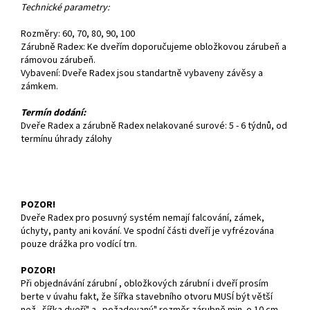
Technické parametry:
Rozměry: 60, 70, 80, 90, 100
Zárubně Radex: Ke dveřím doporučujeme obložkovou zárubeň a
rámovou zárubeň.
Vybavení: Dveře Radex jsou standartně vybaveny závěsy a
zámkem.
Termín dodání:
Dveře Radex a zárubně Radex nelakované surové: 5 - 6 týdnů, od
termínu úhrady zálohy
POZOR!
Dveře Radex pro posuvný systém nemají falcování, zámek,
úchyty, panty ani kování. Ve spodní části dveří je vyfrézována
pouze drážka pro vodící trn.
POZOR!
Při objednávání zárubní , obložkových zárubní i dveří prosím
berte v úvahu fakt, že šířka stavebního otvoru MUSÍ být větší
než „šířka dveří" a „požadovaný" rozměr zárubně min. o 10 cm