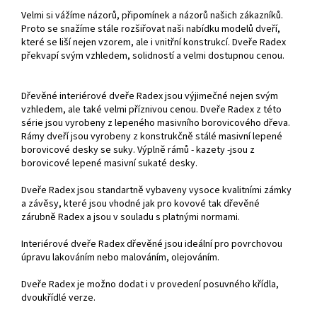
Velmi si vážíme názorů, připomínek a názorů našich zákazníků.
Proto se snažíme stále rozšiřovat naši nabídku modelů dveří,
které se liší nejen vzorem, ale i vnitřní konstrukcí. Dveře Radex
překvapí svým vzhledem, solidností a velmi dostupnou cenou.
Dřevěné interiérové dveře Radex jsou výjimečné nejen svým
vzhledem, ale také velmi příznivou cenou. Dveře Radex z této
série jsou vyrobeny z lepeného masivního borovicového dřeva.
Rámy dveří jsou vyrobeny z konstrukčně stálé masivní lepené
borovicové desky se suky. Výplně rámů - kazety -jsou z
borovicové lepené masivní sukaté desky.
Dveře Radex jsou standartně vybaveny vysoce kvalitními zámky
a závěsy, které jsou vhodné jak pro kovové tak dřevěné
zárubně Radex a jsou v souladu s platnými normami.
Interiérové dveře Radex dřevěné jsou ideální pro povrchovou
úpravu lakováním nebo malováním, olejováním.
Dveře Radex je možno dodat i v provedení posuvného křídla,
dvoukřídlé verze.