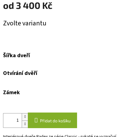
od
3 400 Kč
Měrná
Zvolte variantu
cena:
Šířka dveří
Otvírání dvěří
Zámek
Přidat do košíku
Interiérové dveře Radex ze série Classic - sukaté se vyznačují