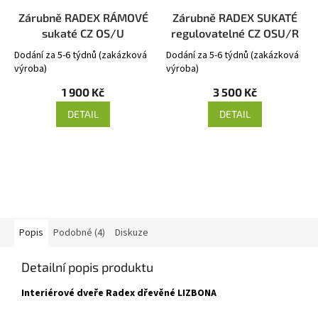
Zárubně RADEX RÁMOVÉ
Zárubně RADEX SUKATÉ
sukaté CZ OS/U
regulovatelné CZ OSU/R
Dodání za 5-6 týdnů (zakázková
Dodání za 5-6 týdnů (zakázková
výroba)
výroba)
1 900 Kč
3 500 Kč
DETAIL
DETAIL
Popis
Podobné (4)
Diskuze
Detailní popis produktu
Interiérové dveře Radex dřevěné LIZBONA