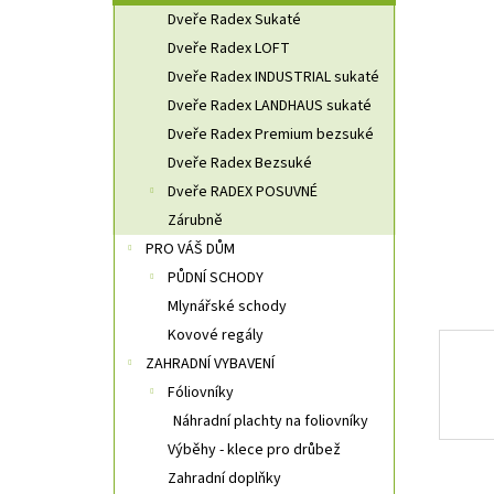
n
Dveře Radex Sukaté
n
Dveře Radex LOFT
í
Dveře Radex INDUSTRIAL sukaté
p
a
Dveře Radex LANDHAUS sukaté
n
Dveře Radex Premium bezsuké
e
Dveře Radex Bezsuké
l
Dveře RADEX POSUVNÉ
Zárubně
PRO VÁŠ DŮM
PŮDNÍ SCHODY
Mlynářské schody
Kovové regály
ZAHRADNÍ VYBAVENÍ
Fóliovníky
Náhradní plachty na foliovníky
Výběhy - klece pro drůbež
Zahradní doplňky