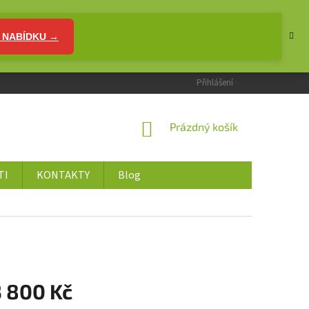
 NABÍDKU →
Přihlášení
NÁKUPNÍ
Prázdný košík
KOŠÍK
TI
KONTAKTY
Blog
3 800 Kč