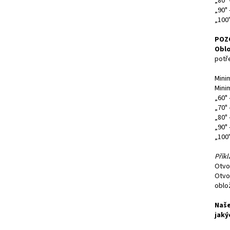
„80" 
„90"
„100
POZ
Oblo
potř
Mini
Mini
„60"
„70"
„80"
„90"
„100
Příkl
Otvo
Otvo
oblo
Naše
jaký