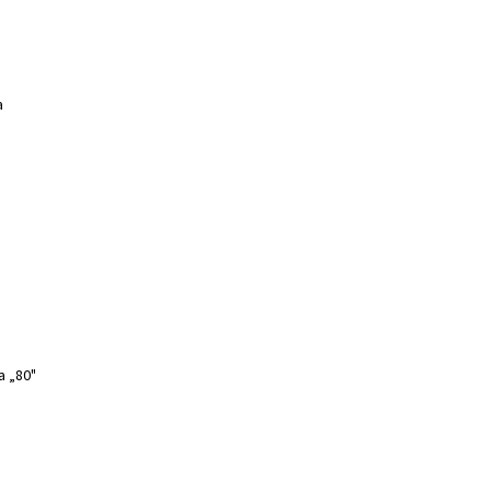
a
a „80"