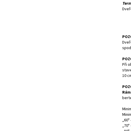
Term
Dveř
POZ
Dveř
spodn
POZ
Při o
stav
10 c
POZ
Rám
berte
Mini
Mini
„60" 
„70" 