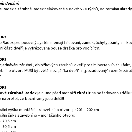
ín dodání:
e Radex a zárubně Radex nelakované surové: 5 - 6 týdnů, od termínu úhrady
OR!
e Radex pro posuvný systém nemají falcování, zámek, úchyty, panty ani kov
í části dveří je vyfrézována pouze drážka pro vodící trn.
OR!
bjednávání zárubní , obložkových zárubní i dveří prosím berte v úvahu fakt, 
ebního otvoru MUSÍ být větší než „šířka dveří" a „požadovaný" rozměr záru
m
OR!
ové zárubně Radex
je nutno před montáží
zkrátit
na požadovanou délku!
 na zřetel, že boční rámy jsou delší!!
mální výška montážní – stavebního otvoru je 201 – 202 cm
mální šířka stavebního – montážního otvoru:
– 70,5 cm
– 80,5 cm