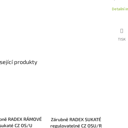
Detailní 
TISK
sející produkty
bně RADEX RÁMOVÉ
Zárubně RADEX SUKATÉ
sukaté CZ OS/U
regulovatelné CZ OSU/R