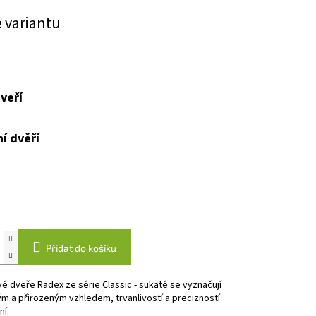
e variantu
veří
í dvěří
Přidat do košíku
vé dveře Radex ze série Classic - sukaté se vyznačují
m a přirozeným vzhledem, trvanlivostí a precizností
í.