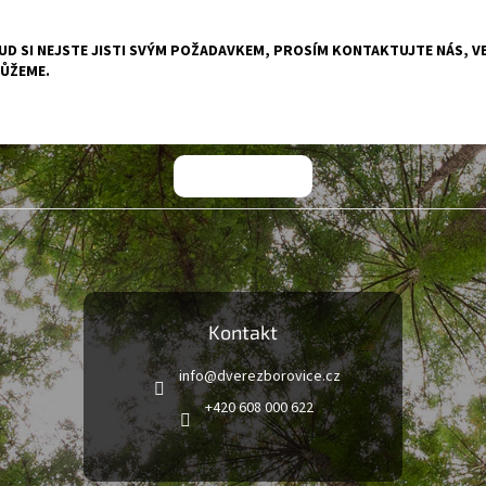
D SI NEJSTE JISTI SVÝM POŽADAVKEM, PROSÍM KONTAKTUJTE NÁS, VE
ŮŽEME.
Kontakt
info
@
dverezborovice.cz
+420 608 000 622