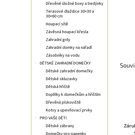
Dřevěné úložné boxy a bedýnky
Terasové dlaždice 30×30 a
30×60 cm
Houpací sítě
Závěsná houpací křesla
Zahradní grily
Zahradní domky na nářadí
Zásobníky na vodu
DĚTSKÉ ZAHRADNÍ DOMEČKY
Souvi
Dětské zahradní domečky
Dětské skluzavky
Dětská hřiště
Doplňky k domečkům a hřištím
Dřevěná pískoviště
Kotvy a upevňovací prvky
PRO VAŠE DĚTI
Záru
Dětské zábrany
Domečky pro panenky