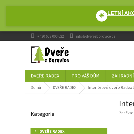
Přejít
na
LETNÍ AKC
obsah
☀
+420 608 000 622
info@dverezborovice.cz
DVEŘE RADEX
PRO VÁŠ DŮM
ZAHRADNÍ
Domů
DVEŘE RADEX
Interiérové dveře Radex
P
Inte
o
Přeskočit
s
Značka:
Kategorie
kategorie
t
r
a
DVEŘE RADEX