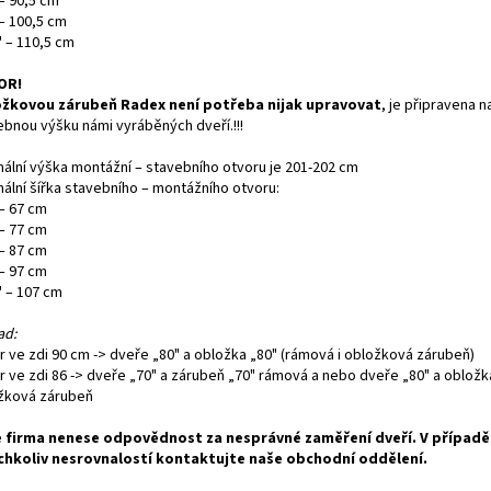
– 90,5 cm
 – 100,5 cm
" – 110,5 cm
OR!
žkovou zárubeň Radex není potřeba nijak upravovat
, je připravena n
ebnou výšku námi vyráběných dveří.!!!
mální výška montážní – stavebního otvoru je 201-202 cm
mální šířka stavebního – montážního otvoru:
 – 67 cm
 – 77 cm
 – 87 cm
 – 97 cm
" – 107 cm
ad:
r ve zdi 90 cm -> dveře „80" a obložka „80" (rámová i obložková zárubeň)
r ve zdi 86 -> dveře „70" a zárubeň „70" rámová a nebo dveře „80" a obložk
žková zárubeň
 firma nenese odpovědnost za nesprávné zaměření dveří. V případě
chkoliv nesrovnalostí kontaktujte naše obchodní oddělení.