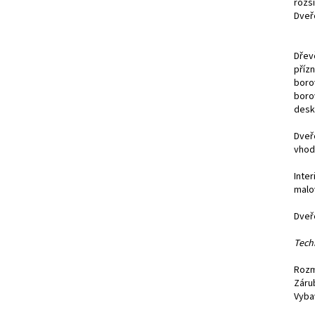
rozši
Dveř
Dřev
příz
boro
boro
desk
Dveř
vhod
Inte
malo
Dveř
Tech
Rozm
Záru
Vyba