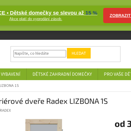
E • Dětské domečky se slevou až
15 %
ZOBRAZIT
Akce platí do vyprodání zásob.
HLEDAT
 VYBAVENÍ
DĚTSKÉ ZAHRADNÍ DOMEČKY
PRO VAŠE DĚ
 LIZBONA 1S
riérové dveře Radex LIZBONA 1S
RADEX
od