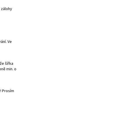
 zálohy
ání. Ve
že šířka
bně min. o
! Prosím