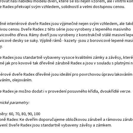
řovat naši nabídku modelů dveří, které se liší nejen vzorem, ale i vnitřní kon
e Radex překvapí svým vzhledem, solidností a velmi dostupnou cenou.
ěné interiérové dveře Radex jsou výjimečné nejen svým vzhledem, ale také
nivou cenou. Dveře Radex z této série jsou vyrobeny z lepeného masivního
vicového dřeva. Rámy dveří jsou vyrobeny z konstrukčně stálé masivní le
vicové desky se suky. Výplně rámů - kazety -jsou z borovicové lepené masi
y.
e Radex jsou standartně vybaveny vysoce kvalitními zámky a závěsy, které
né jak pro kovové tak dřevěné zárubně Radex a jsou v souladu s platnými 
riérové dveře Radex dřevěné jsou ideální pro povrchovou úpravu lakování
váním, olejováním.
e Radex je možno dodat i v provedení posuvného křídla, dvoukřídlé verze.
nické parametry:
ěry: 60, 70, 80, 90, 100
bně Radex: Ke dveřím doporučujeme obložkovou zárubeň a rámovou zárub
vení: Dveře Radex jsou standartně vybaveny závěsy a zámkem.