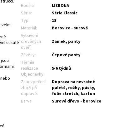
strukcí.
Rodina
:
LIZBONA
Série
:
Série Classic
Typ
:
1S
 velmi
Materiál
:
Borovice - surová
Vybavení
pené
dřevěných
Zámek, panty
vní sukaté
dveří
:
Závěsy
:
Čepové panty
 jsou
Termín
normami.
realizace
5-6 týdnů
Objednávky
:
m nebo
Zabezpečení
Doprava na nevratné
zboží při
paletě, rožky, pásky,
dopravě
:
folie stretch, karton
Barva
:
Surové dřevo - borovice
eň.