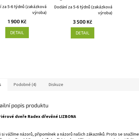
í za 5-6 týdnů (zakázková
Dodání za 5-6 týdnů (zakázková
výroba)
výroba)
1 900 Kč
3 500 Kč
DETAIL
DETAIL
s
Podobné (4)
Diskuze
ailní popis produktu
riérové dveře Radex dřevěné LIZBONA
i si vážíme názorů, připomínek a názorů našich zákazníků. Proto se snažíme