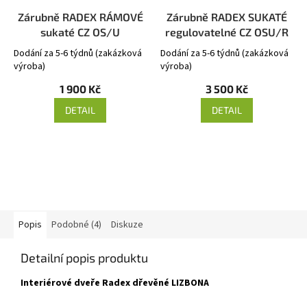
Zárubně RADEX RÁMOVÉ
Zárubně RADEX SUKATÉ
sukaté CZ OS/U
regulovatelné CZ OSU/R
Dodání za 5-6 týdnů (zakázková
Dodání za 5-6 týdnů (zakázková
výroba)
výroba)
1 900 Kč
3 500 Kč
DETAIL
DETAIL
Popis
Podobné (4)
Diskuze
Detailní popis produktu
Interiérové dveře Radex dřevěné LIZBONA