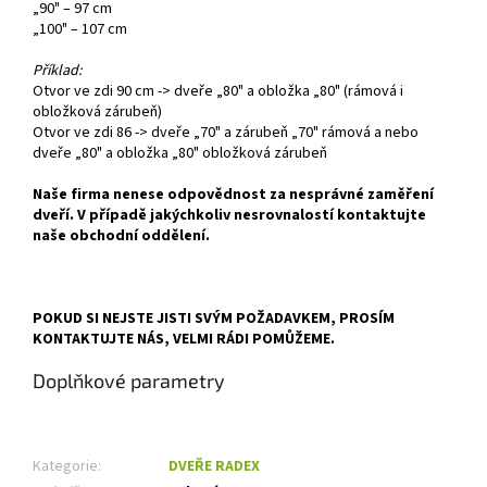
„90" – 97 cm
„100" – 107 cm
Příklad:
Otvor ve zdi 90 cm -> dveře „80" a obložka „80" (rámová i
obložková zárubeň)
Otvor ve zdi 86 -> dveře „70" a zárubeň „70" rámová a nebo
dveře „80" a obložka „80" obložková zárubeň
Naše firma nenese odpovědnost za nesprávné zaměření
dveří. V případě jakýchkoliv nesrovnalostí kontaktujte
naše obchodní oddělení.
POKUD SI NEJSTE JISTI SVÝM POŽADAVKEM, PROSÍM
KONTAKTUJTE NÁS, VELMI RÁDI POMŮŽEME.
Doplňkové parametry
Kategorie
:
DVEŘE RADEX