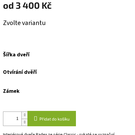
od
3 400 Kč
Měrná
Zvolte variantu
cena:
Šířka dveří
Otvírání dvěří
Zámek
Přidat do košíku
Interiérové dveře Radex ze série Classic - sukaté se vyznačují