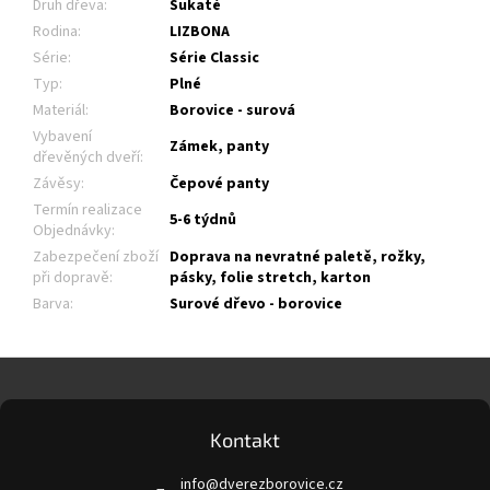
Druh dřeva
:
Sukaté
Rodina
:
LIZBONA
Série
:
Série Classic
Typ
:
Plné
Materiál
:
Borovice - surová
Vybavení
Zámek, panty
dřevěných dveří
:
Závěsy
:
Čepové panty
Termín realizace
5-6 týdnů
Objednávky
:
Zabezpečení zboží
Doprava na nevratné paletě, rožky,
při dopravě
:
pásky, folie stretch, karton
Barva
:
Surové dřevo - borovice
Z
á
p
a
Kontakt
t
info
@
dverezborovice.cz
í