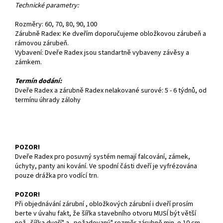
Technické parametry:
Rozměry: 60, 70, 80, 90, 100
Zárubně Radex: Ke dveřím doporučujeme obložkovou zárubeň a
rámovou zárubeň.
Vybavení: Dveře Radex jsou standartně vybaveny závěsy a
zámkem.
Termín dodání:
Dveře Radex a zárubně Radex nelakované surové: 5 - 6 týdnů, od
termínu úhrady zálohy
POZOR!
Dveře Radex pro posuvný systém nemají falcování, zámek,
úchyty, panty ani kování. Ve spodní části dveří je vyfrézována
pouze drážka pro vodící trn.
POZOR!
Při objednávání zárubní , obložkových zárubní i dveří prosím
berte v úvahu fakt, že šířka stavebního otvoru MUSÍ být větší
než „šířka dveří" a „požadovaný" rozměr zárubně min. o 10 cm