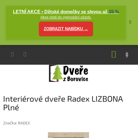
Přejít
na
LETNÍ AKCE • Dětské domečky se slevou až
15 %
obsah
Akce platí do vyprodání zásob.
ZOBRAZIT NABÍDKU →
NÁKUP
KOŠÍK
Interiérové dveře Radex LIZBONA
Plné
Značka:
RADEX