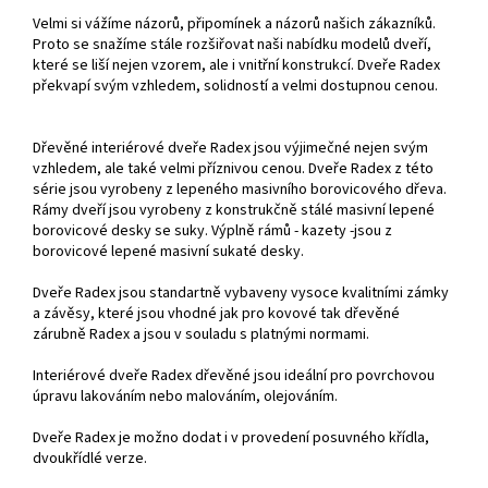
Velmi si vážíme názorů, připomínek a názorů našich zákazníků.
Proto se snažíme stále rozšiřovat naši nabídku modelů dveří,
které se liší nejen vzorem, ale i vnitřní konstrukcí. Dveře Radex
překvapí svým vzhledem, solidností a velmi dostupnou cenou.
Dřevěné interiérové dveře Radex jsou výjimečné nejen svým
vzhledem, ale také velmi příznivou cenou. Dveře Radex z této
série jsou vyrobeny z lepeného masivního borovicového dřeva.
Rámy dveří jsou vyrobeny z konstrukčně stálé masivní lepené
borovicové desky se suky. Výplně rámů - kazety -jsou z
borovicové lepené masivní sukaté desky.
Dveře Radex jsou standartně vybaveny vysoce kvalitními zámky
a závěsy, které jsou vhodné jak pro kovové tak dřevěné
zárubně Radex a jsou v souladu s platnými normami.
Interiérové dveře Radex dřevěné jsou ideální pro povrchovou
úpravu lakováním nebo malováním, olejováním.
Dveře Radex je možno dodat i v provedení posuvného křídla,
dvoukřídlé verze.