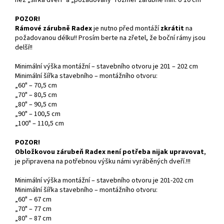
POZOR!
Rámové zárubně Radex
je nutno před montáží
zkrátit
na
požadovanou délku!! Prosím berte na zřetel, že boční rámy jsou
delší!!
Minimální výška montážní – stavebního otvoru je 201 – 202 cm
Minimální šířka stavebního – montážního otvoru:
„60" – 70,5 cm
„70" – 80,5 cm
„80" – 90,5 cm
„90" – 100,5 cm
„100" – 110,5 cm
POZOR!
Obložkovou zárubeň Radex není potřeba nijak upravovat
,
je připravena na potřebnou výšku námi vyráběných dveří.!!!
Minimální výška montážní – stavebního otvoru je 201-202 cm
Minimální šířka stavebního – montážního otvoru:
„60" – 67 cm
„70" – 77 cm
„80" – 87 cm