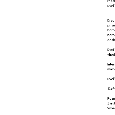
rozši
Dveř
Dřev
příz
boro
boro
desk
Dveř
vhod
Inte
malo
Dveř
Tech
Rozm
Záru
Vyba