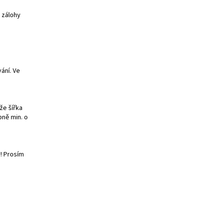
 zálohy
ání. Ve
že šířka
bně min. o
! Prosím