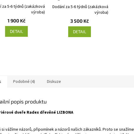
í za 5-6 týdnů (zakázková
Dodání za 5-6 týdnů (zakázková
výroba)
výroba)
1 900 Kč
3 500 Kč
DETAIL
DETAIL
s
Podobné (4)
Diskuze
ailní popis produktu
riérové dveře Radex dřevěné LIZBONA
i si vážíme názorů, připomínek a názorů našich zákazníků. Proto se snažíme