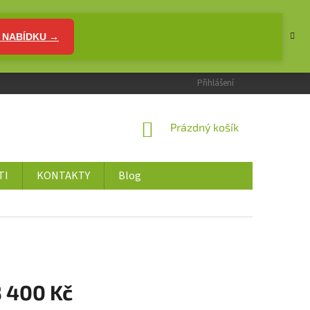
 NABÍDKU →
Přihlášení
NÁKUPNÍ
Prázdný košík
KOŠÍK
TI
KONTAKTY
Blog
3 400 Kč