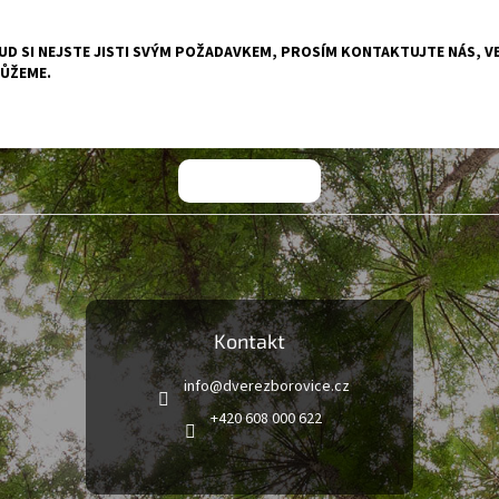
D SI NEJSTE JISTI SVÝM POŽADAVKEM, PROSÍM KONTAKTUJTE NÁS, VE
ŮŽEME.
Kontakt
info
@
dverezborovice.cz
+420 608 000 622