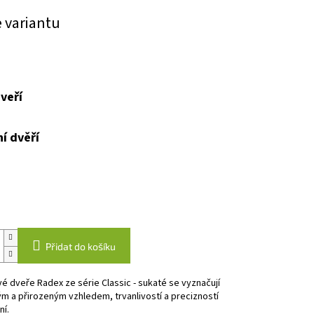
e variantu
veří
í dvěří
Přidat do košíku
vé dveře Radex ze série Classic - sukaté se vyznačují
m a přirozeným vzhledem, trvanlivostí a precizností
í.