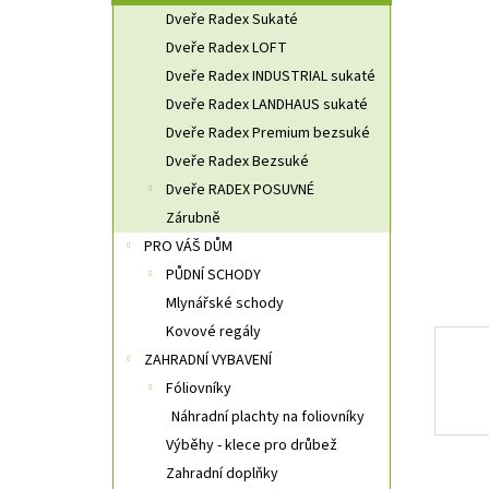
n
Dveře Radex Sukaté
n
Dveře Radex LOFT
í
Dveře Radex INDUSTRIAL sukaté
p
a
Dveře Radex LANDHAUS sukaté
n
Dveře Radex Premium bezsuké
e
Dveře Radex Bezsuké
l
Dveře RADEX POSUVNÉ
Zárubně
PRO VÁŠ DŮM
PŮDNÍ SCHODY
Mlynářské schody
Kovové regály
ZAHRADNÍ VYBAVENÍ
Fóliovníky
Náhradní plachty na foliovníky
Výběhy - klece pro drůbež
Zahradní doplňky