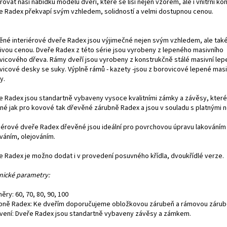
řovat naši nabídku modelů dveří, které se liší nejen vzorem, ale i vnitřní kon
e Radex překvapí svým vzhledem, solidností a velmi dostupnou cenou.
ěné interiérové dveře Radex jsou výjimečné nejen svým vzhledem, ale také
nivou cenou. Dveře Radex z této série jsou vyrobeny z lepeného masivního
vicového dřeva. Rámy dveří jsou vyrobeny z konstrukčně stálé masivní le
vicové desky se suky. Výplně rámů - kazety -jsou z borovicové lepené masi
y.
e Radex jsou standartně vybaveny vysoce kvalitními zámky a závěsy, které
né jak pro kovové tak dřevěné zárubně Radex a jsou v souladu s platnými 
riérové dveře Radex dřevěné jsou ideální pro povrchovou úpravu lakování
váním, olejováním.
e Radex je možno dodat i v provedení posuvného křídla, dvoukřídlé verze.
nické parametry:
ěry: 60, 70, 80, 90, 100
bně Radex: Ke dveřím doporučujeme obložkovou zárubeň a rámovou zárub
vení: Dveře Radex jsou standartně vybaveny závěsy a zámkem.