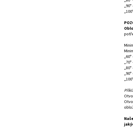
„80" 
„90"
„100
POZ
Oblo
potř
Mini
Mini
„60"
„70"
„80"
„90"
„100
Příkl
Otvo
Otvo
oblo
Naše
jaký