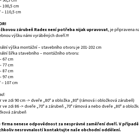
– 90,5 cm
 – 100,5 cm
" – 110,5 cm
OR!
žkovou zárubeň Radex není potřeba nijak upravovat
, je připravena n
ebnou výšku námi vyráběných dveří.!!!
mální výška montážní – stavebního otvoru je 201-202 cm
mální šířka stavebního – montážního otvoru:
 – 67 cm
 – 77 cm
 – 87 cm
 – 97 cm
" – 107 cm
ad:
r ve zdi 90 cm -> dveře „80" a obložka „80" (rámová i obložková zárubeň)
r ve zdi 86 -> dveře „70" a zárubeň „70" rámová a nebo dveře „80" a obložk
žková zárubeň
 firma nenese odpovědnost za nesprávné zaměření dveří. V případě
chkoliv nesrovnalostí kontaktujte naše obchodní oddělení.