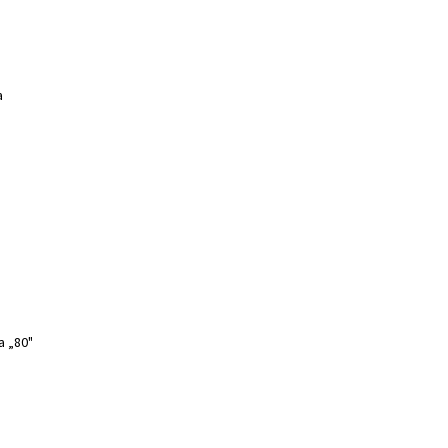
a
a „80"