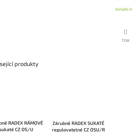
Detailní 
TISK
sející produkty
bně RADEX RÁMOVÉ
Zárubně RADEX SUKATÉ
sukaté CZ OS/U
regulovatelné CZ OSU/R