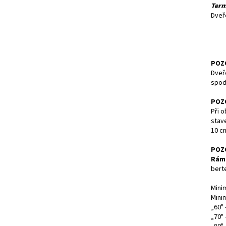
Term
Dveř
POZ
Dveř
spodn
POZ
Při o
stav
10 c
POZ
Rám
berte
Mini
Mini
„60" 
„70" 