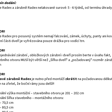
ín dodání:
e Radex a zárubně Radex nelakované surové: 5 - 6 týdnů, od termínu úhrady
OR!
e Radex pro posuvný systém nemají falcování, zámek, úchyty, panty ani kov
í části dveří je vyfrézována pouze drážka pro vodící trn.
OR!
bjednávání zárubní , obložkových zárubní i dveří prosím berte v úvahu fakt, 
ebního otvoru MUSÍ být větší než „šířka dveří" a „požadovaný" rozměr záru
m
OR!
ové zárubně Radex
je nutno před montáží
zkrátit
na požadovanou délku!
 na zřetel, že boční rámy jsou delší!!
mální výška montážní – stavebního otvoru je 201 – 202 cm
mální šířka stavebního – montážního otvoru:
– 70,5 cm
– 80,5 cm