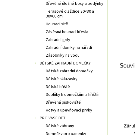
Dřevěné úložné boxy a bedýnky
Terasové dlaždice 30×30 a
30×60 cm
Houpací sítě
Závěsná houpací křesla
Zahradní grily
Zahradní domky na nářadí
Zásobníky na vodu
DĚTSKÉ ZAHRADNÍ DOMEČKY
Souvi
Dětské zahradní domečky
Dětské skluzavky
Dětská hřiště
Doplňky k domečkům a hřištím
Dřevěná pískoviště
Kotvy a upevňovací prvky
PRO VAŠE DĚTI
Záru
Dětské zábrany
Domečky pro panenky