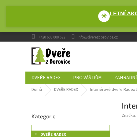
Přejít
na
LETNÍ AKC
obsah
☀
+420 608 000 622
info@dverezborovice.cz
DVEŘE RADEX
PRO VÁŠ DŮM
ZAHRADNÍ
Domů
DVEŘE RADEX
Interiérové dveře Radex 
P
Inte
o
Přeskočit
s
Značka:
Kategorie
kategorie
t
r
a
DVEŘE RADEX