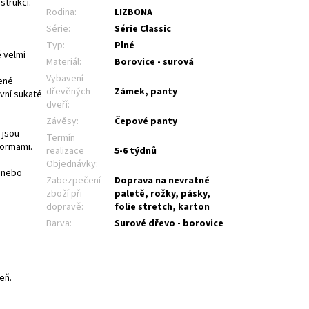
strukcí.
Rodina
:
LIZBONA
Série
:
Série Classic
Typ
:
Plné
 velmi
Materiál
:
Borovice - surová
Vybavení
pené
dřevěných
Zámek, panty
vní sukaté
dveří
:
Závěsy
:
Čepové panty
 jsou
Termín
normami.
realizace
5-6 týdnů
Objednávky
:
m nebo
Zabezpečení
Doprava na nevratné
zboží při
paletě, rožky, pásky,
dopravě
:
folie stretch, karton
Barva
:
Surové dřevo - borovice
eň.