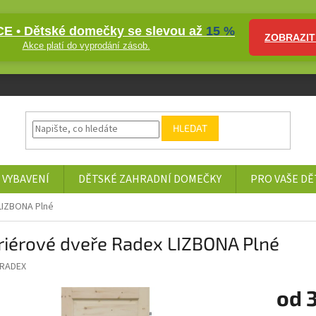
E • Dětské domečky se slevou až
15 %
ZOBRAZIT
Akce platí do vyprodání zásob.
HLEDAT
 VYBAVENÍ
DĚTSKÉ ZAHRADNÍ DOMEČKY
PRO VAŠE DĚ
LIZBONA Plné
riérové dveře Radex LIZBONA Plné
RADEX
od