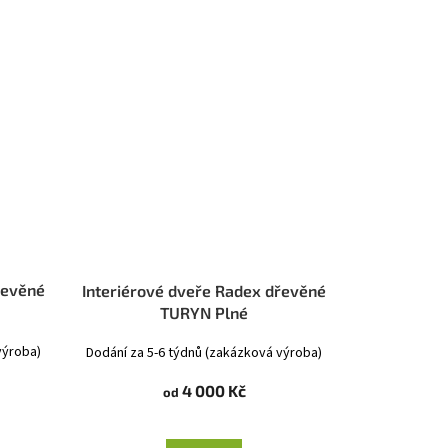
řevěné
Interiérové dveře Radex dřevěné
TURYN Plné
výroba)
Dodání za 5-6 týdnů (zakázková výroba)
4 000 Kč
od