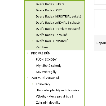
n
Dveře Radex Sukaté
n
Dveře Radex LOFT
í
Dveře Radex INDUSTRIAL sukaté
p
a
Dveře Radex LANDHAUS sukaté
n
Dveře Radex Premium bezsuké
e
Dveře Radex Bezsuké
Ř
l
Dveře RADEX POSUVNÉ
a
Dopor
z
Zárubně
e
PRO VÁŠ DŮM
V
n
PŮDNÍ SCHODY
ý
í
Mlynářské schody
p
p
Kovové regály
i
r
ZAHRADNÍ VYBAVENÍ
s
o
p
d
Fóliovníky
r
u
Náhradní plachty na foliovníky
o
k
Výběhy - klece pro drůbež
d
t
Zahradní doplňky
u
ů