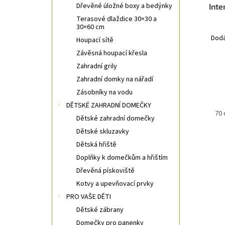
Dřevěné úložné boxy a bedýnky
Inte
k
t
Terasové dlaždice 30×30 a
30×60 cm
ů
Dodá
Houpací sítě
Závěsná houpací křesla
Zahradní grily
Zahradní domky na nářadí
Zásobníky na vodu
DĚTSKÉ ZAHRADNÍ DOMEČKY
60 cm
70
Dětské zahradní domečky
Dětské skluzavky
Dětská hřiště
Doplňky k domečkům a hřištím
Dřevěná pískoviště
Kotvy a upevňovací prvky
PRO VAŠE DĚTI
Dětské zábrany
Domečky pro panenky