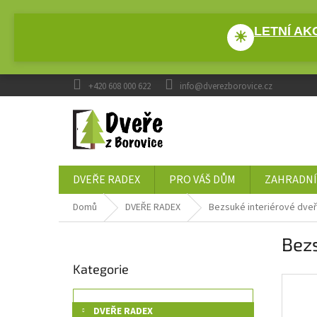
Přejít
na
LETNÍ AKC
obsah
☀
+420 608 000 622
info@dverezborovice.cz
DVEŘE RADEX
PRO VÁŠ DŮM
ZAHRADNÍ
Domů
DVEŘE RADEX
Bezsuké interiérové dve
P
Bezs
o
Přeskočit
s
Kategorie
kategorie
t
r
a
DVEŘE RADEX