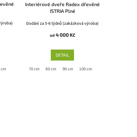
řevěné
Interiérové dveře Radex dřevěné
ISTRIA Plné
výroba)
Dodání za 5-6 týdnů (zakázková výroba)
4 000 Kč
od
DETAIL
 cm
60 cm
70 cm
80 cm
90 cm
100 cm