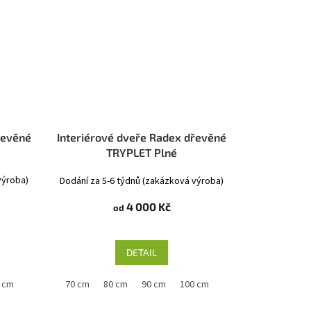
řevěné
Interiérové dveře Radex dřevěné
TRYPLET Plné
výroba)
Dodání za 5-6 týdnů (zakázková výroba)
4 000 Kč
od
DETAIL
 cm
60 cm
70 cm
80 cm
90 cm
100 cm