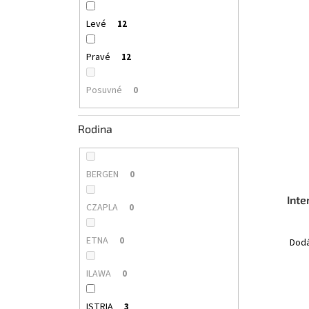
Levé
12
Pravé
12
Posuvné
0
Rodina
BERGEN
0
Inte
CZAPLA
0
ETNA
0
Dodá
ILAWA
0
ISTRIA
3