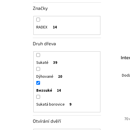
Značky
RADEX
14
Druh dřeva
Inte
Sukaté
39
Dodá
Dýhované
20
Bezsuké
14
Sukatá borovice
9
60 cm
70
Otvírání dvěří