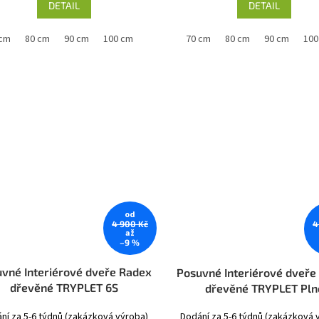
DETAIL
DETAIL
 cm
80 cm
90 cm
100 cm
60 cm
70 cm
80 cm
90 cm
100
od
4 900 Kč
4
až
–9 %
vné Interiérové dveře Radex
Posuvné Interiérové dveře
dřevěné TRYPLET 6S
dřevěné TRYPLET Pln
ní za 5-6 týdnů (zakázková výroba)
Dodání za 5-6 týdnů (zakázková 