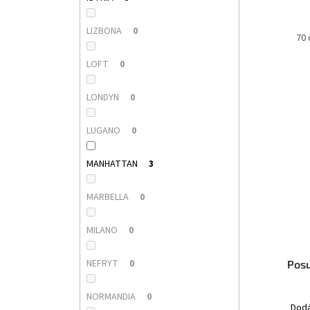
LIZBONA
0
60 cm
70
LOFT
0
LONDYN
0
LUGANO
0
MANHATTAN
3
MARBELLA
0
MILANO
0
NEFRYT
0
Posu
NORMANDIA
0
Dodá