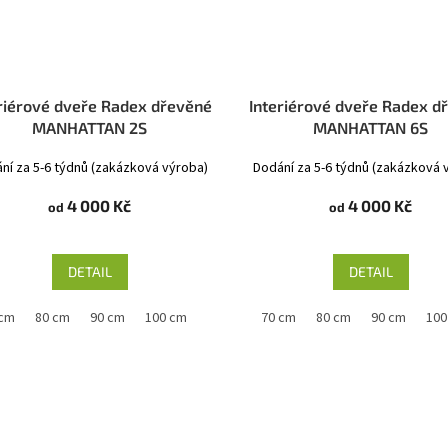
riérové dveře Radex dřevěné
Interiérové dveře Radex d
MANHATTAN 2S
MANHATTAN 6S
ní za 5-6 týdnů (zakázková výroba)
Dodání za 5-6 týdnů (zakázková 
4 000 Kč
4 000 Kč
od
od
DETAIL
DETAIL
 cm
80 cm
90 cm
100 cm
60 cm
70 cm
80 cm
90 cm
100