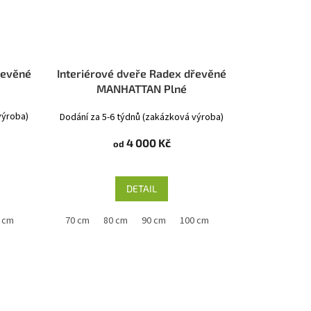
řevěné
Interiérové dveře Radex dřevěné
MANHATTAN Plné
výroba)
Dodání za 5-6 týdnů (zakázková výroba)
4 000 Kč
od
DETAIL
 cm
60 cm
70 cm
80 cm
90 cm
100 cm