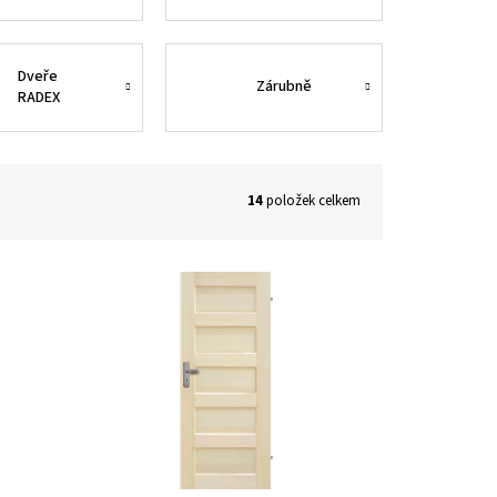
INDUSTRIAL
LANDHAUS
sukaté
sukaté
Dveře
Zárubně
RADEX
POSUVNÉ
14
položek celkem