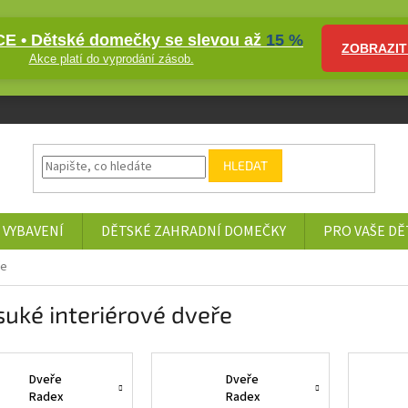
E • Dětské domečky se slevou až
15 %
ZOBRAZIT
Akce platí do vyprodání zásob.
HLEDAT
 VYBAVENÍ
DĚTSKÉ ZAHRADNÍ DOMEČKY
PRO VAŠE DĚ
ře
uké interiérové dveře
Dveře
Dveře
Radex
Radex