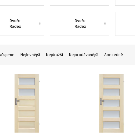
Sukaté
LOFT
Dveře
Dveře
Radex
Radex
Premium
Bezsuké
bezsuké
učujeme
Nejlevnější
Nejdražší
Nejprodávanější
Abecedně