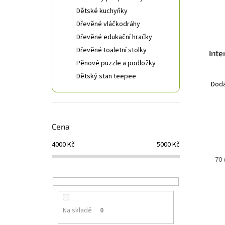
Dětské kuchyňky
Dřevěné vláčkodráhy
Dřevěné edukační hračky
Dřevěné toaletní stolky
Inte
Pěnové puzzle a podložky
Dětský stan teepee
Dodá
Cena
4000
Kč
5000
Kč
60 cm
70
Na skladě
0