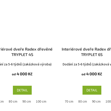
riérové dveře Radex dřevěné
Interiérové dveře Radex d
TRYPLET 4S
TRYPLET 6S
ní za 5-6 týdnů (zakázková výroba)
Dodání za 5-6 týdnů (zakázková 
4 000 Kč
4 000 Kč
od
od
DETAIL
DETAIL
 cm
80 cm
90 cm
100 cm
60 cm
70 cm
80 cm
90 cm
100