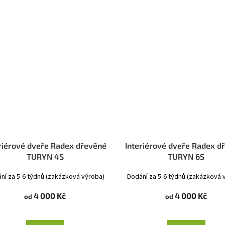
riérové dveře Radex dřevěné
Interiérové dveře Radex d
TURYN 4S
TURYN 6S
ní za 5-6 týdnů (zakázková výroba)
Dodání za 5-6 týdnů (zakázková 
4 000 Kč
4 000 Kč
od
od