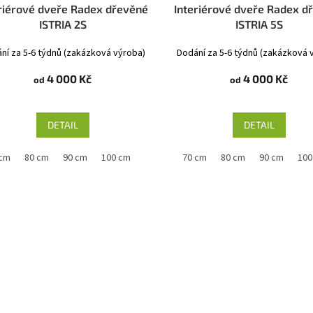
riérové dveře Radex dřevěné
Interiérové dveře Radex d
ISTRIA 2S
ISTRIA 5S
ní za 5-6 týdnů (zakázková výroba)
Dodání za 5-6 týdnů (zakázková 
4 000 Kč
4 000 Kč
od
od
DETAIL
DETAIL
 cm
80 cm
90 cm
100 cm
60 cm
70 cm
80 cm
90 cm
100