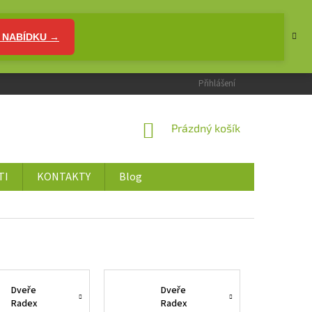
 NABÍDKU →
Přihlášení
NÁKUPNÍ
Prázdný košík
KOŠÍK
TI
KONTAKTY
Blog
Dveře
Dveře
Radex
Radex