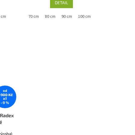
DETAIL
 cm
60 cm
70 cm
80 cm
90 cm
100 cm
od
 900 Kč
až
–9 %
 Radex
é
výroba)