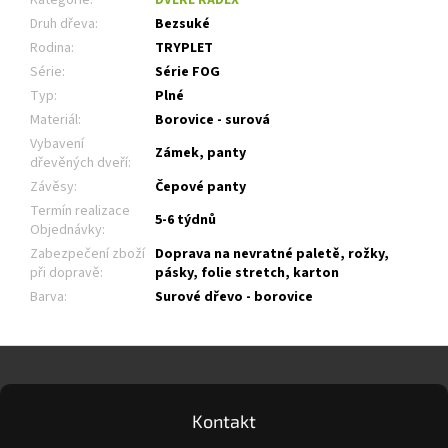
Druh dřeva
:
Bezsuké
Rodina
:
TRYPLET
Série
:
Série FOG
Typ
:
Plné
Materiál
:
Borovice - surová
Vybavení
Zámek, panty
dřevěných dveří
:
Závěsy
:
Čepové panty
Termín realizace
5-6 týdnů
Objednávky
:
Zabezpečení zboží
Doprava na nevratné paletě, rožky,
při dopravě
:
pásky, folie stretch, karton
Barva
:
Surové dřevo - borovice
Z
á
p
a
Kontakt
t