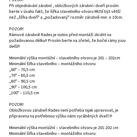
Při objednávání zárubní , obložkových zárubní i dveří prosím
berte v úvahu fakt, že šířka stavebního otvoru MUSÍ být větší
než „šířka dveří" a „požadovaný" rozměr zárubně min. o 10cm.
POZOR!
Rámové zárubně Radex je nutno před montáží zkrátit na
požadovanou délku!! Prosím berte na zřetel, že boční rámy jsou
delší!!
Minimální výška montážní – stavebního otvoru je 201 – 202cm
Minimální šířka stavebního – montážního otvoru:
„60" – 70,5 cm
„70" – 80,5 cm
„80" – 90,5 cm
„90" – 100,5 cm
„100" – 110,5 cm
POZOR!
Obložkovou zárubeň Radex není potřeba nijak upravovat, je
připravena na potřebnou výšku námi vyráběných dveří.!!!
Minimální výška montážní – stavebního otvoru je 201-202 cm
Minimální šířka stavebního – montážního otvoru: