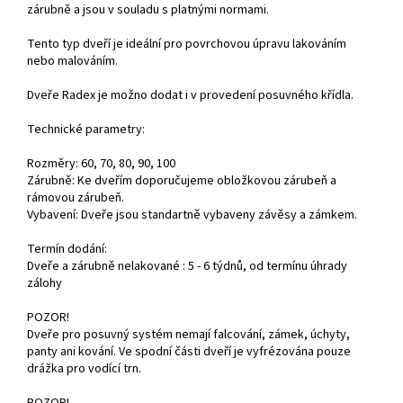
zárubně a jsou v souladu s platnými normami.
Tento typ dveří je ideální pro povrchovou úpravu lakováním
nebo malováním.
Dveře Radex je možno dodat i v provedení posuvného křídla.
Technické parametry:
Rozměry: 60, 70, 80, 90, 100
Zárubně: Ke dveřím doporučujeme obložkovou zárubeň a
rámovou zárubeň.
Vybavení: Dveře jsou standartně vybaveny závěsy a zámkem.
Termín dodání:
Dveře a zárubně nelakované : 5 - 6 týdnů, od termínu úhrady
zálohy
POZOR!
Dveře pro posuvný systém nemají falcování, zámek, úchyty,
panty ani kování. Ve spodní části dveří je vyfrézována pouze
drážka pro vodící trn.
POZOR!