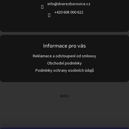
info
@
dverezborovice.cz
í
+420 608 000 622
Informace pro vás
Reklamace a odstoupení od smlouvy
Obchodní podmínky
Podmínky ochrany osobních údajů
AHOJ