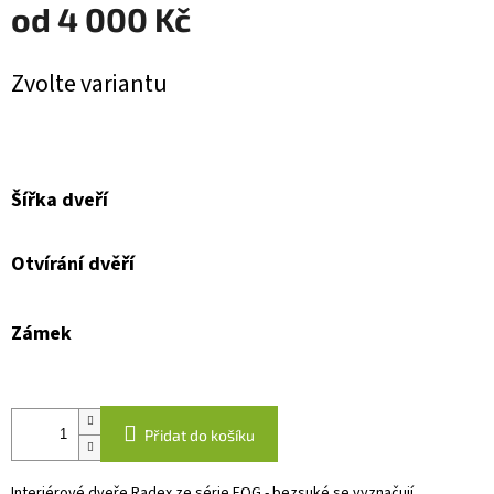
od
4 000 Kč
Měrná
Zvolte variantu
cena:
Šířka dveří
Otvírání dvěří
Zámek
Přidat do košíku
Interiérové dveře Radex ze série FOG - bezsuké se vyznačují