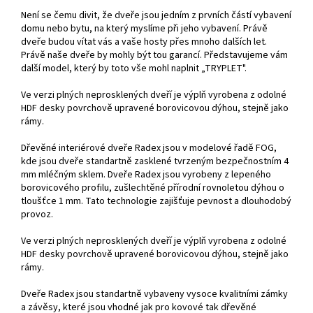
Není se čemu divit, že dveře jsou jedním z prvních částí vybavení
domu nebo bytu, na který myslíme při jeho vybavení. Právě
dveře budou vítat vás a vaše hosty přes mnoho dalších let.
Právě naše dveře by mohly být tou garancí. Představujeme vám
další model, který by toto vše mohl naplnit „TRYPLET".
Ve verzi plných neprosklených dveří je výplň vyrobena z odolné
HDF desky povrchově upravené borovicovou dýhou, stejně jako
rámy.
Dřevěné interiérové dveře Radex jsou v modelové řadě FOG,
kde jsou dveře standartně zasklené tvrzeným bezpečnostním 4
mm mléčným sklem. Dveře Radex jsou vyrobeny z lepeného
borovicového profilu, zušlechtěné přírodní rovnoletou dýhou o
tloušťce 1 mm. Tato technologie zajišťuje pevnost a dlouhodobý
provoz.
Ve verzi plných neprosklených dveří je výplň vyrobena z odolné
HDF desky povrchově upravené borovicovou dýhou, stejně jako
rámy.
Dveře Radex jsou standartně vybaveny vysoce kvalitními zámky
a závěsy, které jsou vhodné jak pro kovové tak dřevěné