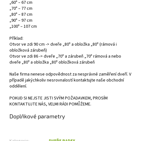
„60" – 67 cm
„70" – 77 cm
„80" – 87 cm
„90" – 97 cm
„100" – 107 cm
Příklad:
Otvor ve zdi 90 cm -> dveře „80" a obložka „80" (rámová i
obložková zárubeň)
Otvor ve zdi 86 -> dveře „70" a zárubeň „70" rámová a nebo
dveře „80" a obložka „80" obložková zárubeň
Naše firma nenese odpovědnost za nesprávné zaměření dveří. V
případě jakýchkoliv nesrovnalostí kontaktujte naše obchodní
oddělení.
POKUD SI NEJSTE JISTI SVÝM POŽADAVKEM, PROSÍM
KONTAKTUJTE NÁS, VELMI RÁDI POMŮŽEME.
Doplňkové parametry
Kategorie
:
DVEŘE RADEX