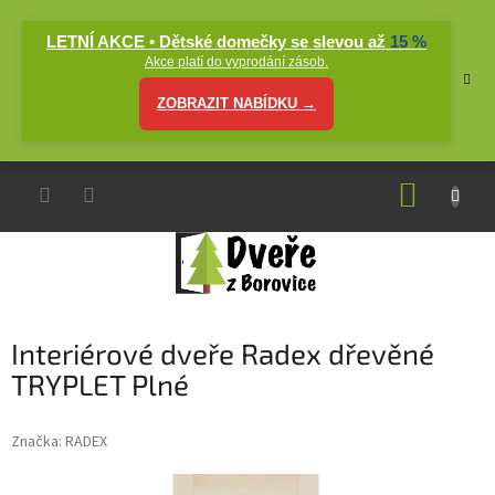
Přejít
na
LETNÍ AKCE • Dětské domečky se slevou až
15 %
obsah
Akce platí do vyprodání zásob.
ZOBRAZIT NABÍDKU →
NÁKUP
KOŠÍK
Interiérové dveře Radex dřevěné
TRYPLET Plné
Značka:
RADEX