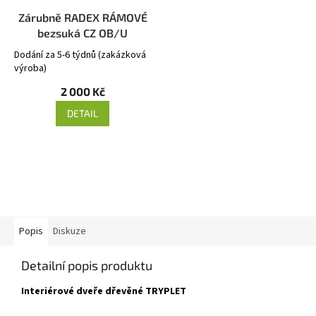
Zárubně RADEX RÁMOVÉ
bezsuká CZ OB/U
Dodání za 5-6 týdnů (zakázková
výroba)
2 000 Kč
DETAIL
Popis
Diskuze
Detailní popis produktu
Interiérové dveře dřevěné TRYPLET