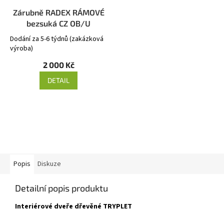
Zárubně RADEX RÁMOVÉ
bezsuká CZ OB/U
Dodání za 5-6 týdnů (zakázková
výroba)
2 000 Kč
DETAIL
Popis
Diskuze
Detailní popis produktu
Interiérové dveře dřevěné TRYPLET