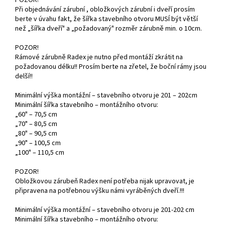
Při objednávání zárubní , obložkových zárubní i dveří prosím
berte v úvahu fakt, že šířka stavebního otvoru MUSÍ být větší
než „šířka dveří" a „požadovaný" rozměr zárubně min. o 10cm.
POZOR!
Rámové zárubně Radex je nutno před montáží zkrátit na
požadovanou délku!! Prosím berte na zřetel, že boční rámy jsou
delší!!
Minimální výška montážní – stavebního otvoru je 201 – 202cm
Minimální šířka stavebního – montážního otvoru:
„60" – 70,5 cm
„70" – 80,5 cm
„80" – 90,5 cm
„90" – 100,5 cm
„100" – 110,5 cm
POZOR!
Obložkovou zárubeň Radex není potřeba nijak upravovat, je
připravena na potřebnou výšku námi vyráběných dveří.!!!
Minimální výška montážní – stavebního otvoru je 201-202 cm
Minimální šířka stavebního – montážního otvoru: