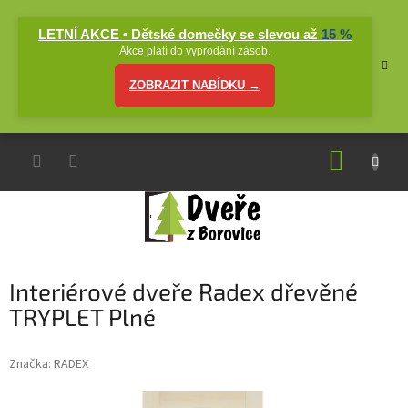
Přejít
na
LETNÍ AKCE • Dětské domečky se slevou až
15 %
obsah
Akce platí do vyprodání zásob.
ZOBRAZIT NABÍDKU →
NÁKUP
KOŠÍK
Interiérové dveře Radex dřevěné
TRYPLET Plné
Značka:
RADEX