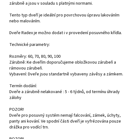
zárubně a jsou v souladu s platnými normami.
Tento typ dveří je ideální pro povrchovou úpravu lakováním
nebo malováním.
Dveře Radex je možno dodat i v provedení posuvného křídla.
Technické parametry:
Rozměry: 60, 70, 80, 90, 100
Zárubně: Ke dveřím doporučujeme obložkovou zárubeň a
rámovou zárubeň.
Vybavení: Dveře jsou standartně vybaveny závěsy a zámkem.
Termín dodání:
Dveře a zárubně nelakované : 5 - 6 týdnů, od termínu úhrady
zálohy
POZOR!
Dveře pro posuvný systém nemají falcování, zámek, úchyty,
panty ani kování. Ve spodní části dveří je vyfrézována pouze
drážka pro vodící trn.
POZOR!