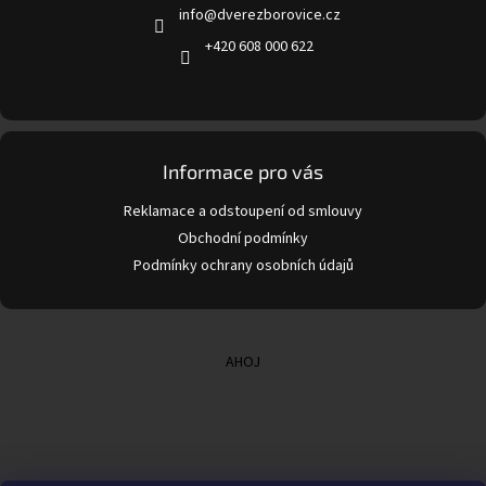
info
@
dverezborovice.cz
í
+420 608 000 622
Informace pro vás
Reklamace a odstoupení od smlouvy
Obchodní podmínky
Podmínky ochrany osobních údajů
AHOJ