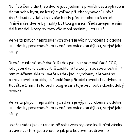
Není se čemu divit, že dveře jsou jedním z prvních částí vybavení
domu nebo bytu, na který myslíme při jeho vybavení. Právě
dveře budou vítat vás a vaše hosty přes mnoho dalších let.
Právě naše dveře by mohly být tou garancí. Představujeme vám
další model, který by toto vše mohl naplnit „TRYPLET".
Ve verzi plných neprosklených dveří je výplň vyrobena z odolné
HDF desky povrchově upravené borovicovou dýhou, stejně jako
rámy.
Dřevěné interiérové dveře Radex jsou v modelové řadě FOG,
kde jsou dveře standartně zasklené tvrzeným bezpečnostním 4
mm mléčným sklem. Dveře Radex jsou vyrobeny z lepeného
borovicového profilu, zušlechtěné přírodní rovnoletou dýhou o
tloušťce 1 mm. Tato technologie zajišťuje pevnost a dlouhodobý
provoz.
Ve verzi plných neprosklených dveří je výplň vyrobena z odolné
HDF desky povrchově upravené borovicovou dýhou, stejně jako
rámy.
Dveře Radex jsou standartně vybaveny vysoce kvalitními zámky
a závěsy, které jsou vhodné jak pro kovové tak dřevěné