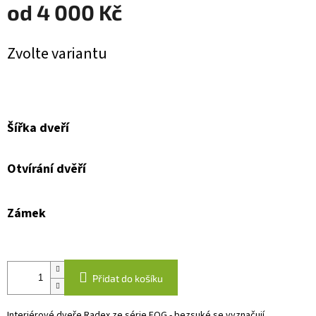
od
4 000 Kč
Měrná
Zvolte variantu
cena:
Šířka dveří
Otvírání dvěří
Zámek
Přidat do košíku
Interiérové dveře Radex ze série FOG - bezsuké se vyznačují