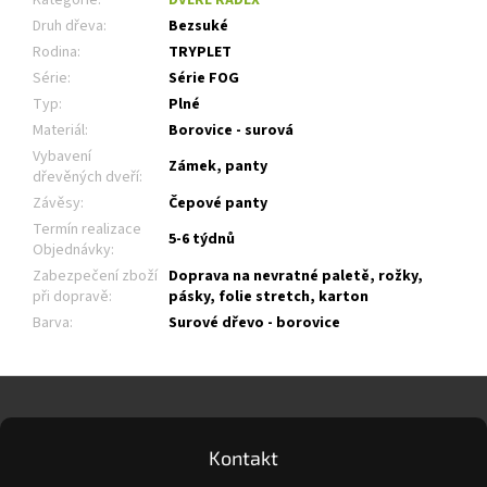
Druh dřeva
:
Bezsuké
Rodina
:
TRYPLET
Série
:
Série FOG
Typ
:
Plné
Materiál
:
Borovice - surová
Vybavení
Zámek, panty
dřevěných dveří
:
Závěsy
:
Čepové panty
Termín realizace
5-6 týdnů
Objednávky
:
Zabezpečení zboží
Doprava na nevratné paletě, rožky,
při dopravě
:
pásky, folie stretch, karton
Barva
:
Surové dřevo - borovice
Z
á
p
a
Kontakt
t