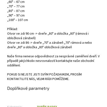
„60" – 67 cm
„70" – 77 cm
„80" – 87 cm
„90" – 97 cm
„100" – 107 cm
Příklad:
Otvor ve zdi 90 cm -> dveře „80" a obložka „80" (rámová i
obložková zárubeň)
Otvor ve zdi 86 -> dveře „70" a zárubeň „70" rámová a nebo
dveře „80" a obložka „80" obložková zárubeň
Naše firma nenese odpovědnost za nesprávné zaměření dveří. V
případě jakýchkoliv nesrovnalostí kontaktujte naše obchodní
oddělení.
POKUD SI NEJSTE JISTI SVÝM POŽADAVKEM, PROSÍM
KONTAKTUJTE NÁS, VELMI RÁDI POMŮŽEME.
Doplňkové parametry
Kategorie
:
DVEŘE RADEX