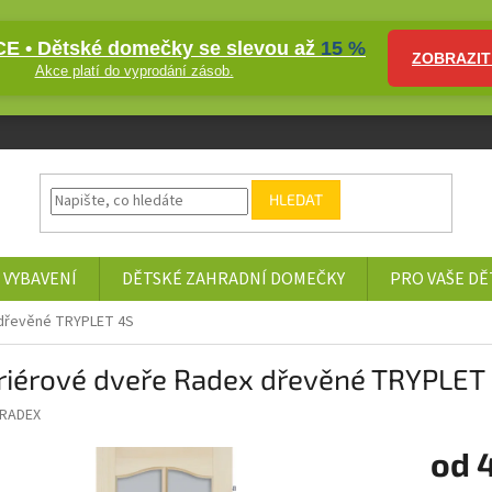
E • Dětské domečky se slevou až
15 %
ZOBRAZIT
Akce platí do vyprodání zásob.
HLEDAT
 VYBAVENÍ
DĚTSKÉ ZAHRADNÍ DOMEČKY
PRO VAŠE DĚ
 dřevěné TRYPLET 4S
eriérové dveře Radex dřevěné TRYPLET
RADEX
od