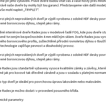
íme při jeho vybavení. Právě dveře budou vítat vás a vaše hosty přes mnoh
 Právě naše dveře by mohly být tou garancí. Představujeme vám další model,
 vše mohl naplnit „TRYPLET".
erzi plných neprosklených dveří je výplň vyrobena z odolné HDF desky pov
vené borovicovou dýhou, stejně jako rámy.
ěné interiérové dveře Radex jsou v modelové řadě FOG, kde jsou dveře st
lené tvrzeným bezpečnostním 4 mm mléčným sklem. Dveře Radex jsou vyr
ného borovicového profilu, zušlechtěné přírodní rovnoletou dýhou o tlouš
 technologie zajišťuje pevnost a dlouhodobý provoz.
erzi plných neprosklených dveří je výplň vyrobena z odolné HDF desky pov
vené borovicovou dýhou, stejně jako rámy.
e Radex jsou standartně vybaveny vysoce kvalitními zámky a závěsy, které
né jak pro kovové tak dřevěné zárubně a jsou v souladu s platnými normam
o typ dveří je ideální pro povrchovou úpravu lakováním nebo malováním.
e Radex je možno dodat i v provedení posuvného křídla.
nické parametry: