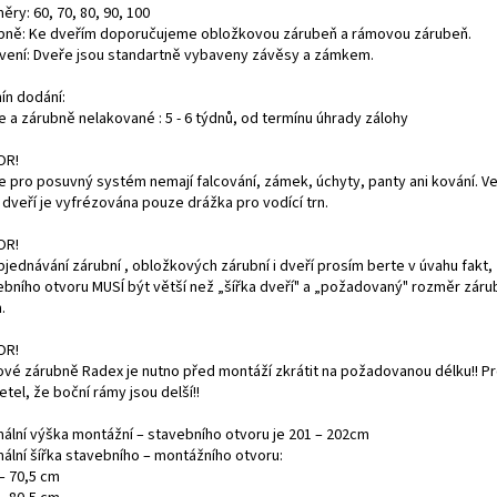
ry: 60, 70, 80, 90, 100
bně: Ke dveřím doporučujeme obložkovou zárubeň a rámovou zárubeň.
vení: Dveře jsou standartně vybaveny závěsy a zámkem.
ín dodání:
e a zárubně nelakované : 5 - 6 týdnů, od termínu úhrady zálohy
OR!
e pro posuvný systém nemají falcování, zámek, úchyty, panty ani kování. V
 dveří je vyfrézována pouze drážka pro vodící trn.
OR!
bjednávání zárubní , obložkových zárubní i dveří prosím berte v úvahu fakt, 
ebního otvoru MUSÍ být větší než „šířka dveří" a „požadovaný" rozměr záru
.
OR!
vé zárubně Radex je nutno před montáží zkrátit na požadovanou délku!! P
etel, že boční rámy jsou delší!!
mální výška montážní – stavebního otvoru je 201 – 202cm
mální šířka stavebního – montážního otvoru:
– 70,5 cm