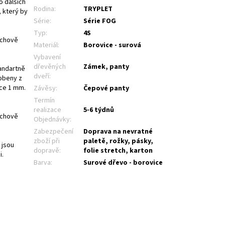
o dalších
Rodina
:
TRYPLET
 který by
Série
:
Série FOG
Typ
:
4S
rchově
Materiál
:
Borovice - surová
Vybavení
dřevěných
Zámek, panty
andartně
dveří
:
obeny z
ťce 1 mm.
Závěsy
:
Čepové panty
Termín
realizace
5-6 týdnů
rchově
Objednávky
:
Zabezpečení
Doprava na nevratné
zboží při
paletě, rožky, pásky,
 jsou
dopravě
:
folie stretch, karton
i.
Barva
:
Surové dřevo - borovice