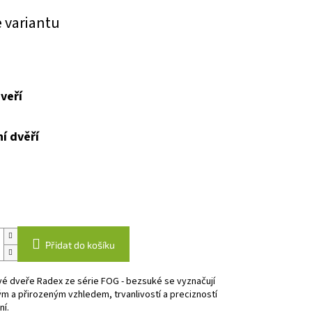
e variantu
veří
í dvěří
Přidat do košíku
vé dveře Radex ze série FOG - bezsuké se vyznačují
m a přirozeným vzhledem, trvanlivostí a precizností
í.