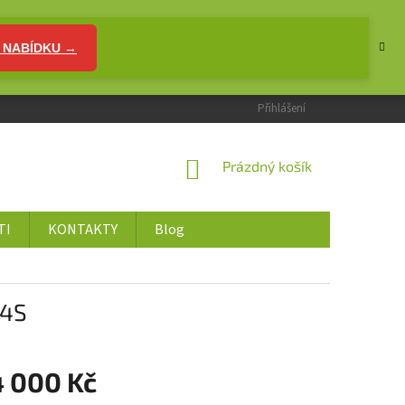
 NABÍDKU →
Přihlášení
NÁKUPNÍ
Prázdný košík
KOŠÍK
TI
KONTAKTY
Blog
 4S
4 000 Kč