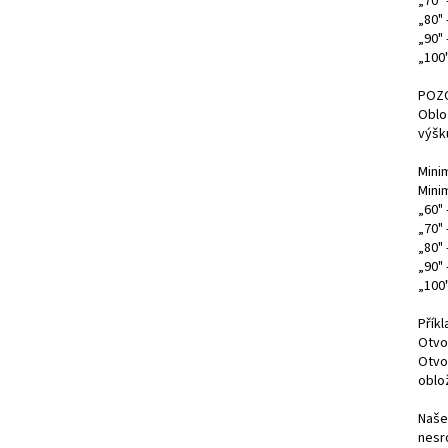
„70" 
„80" 
„90"
„100
POZ
Oblo
výšku
Mini
Mini
„60"
„70"
„80"
„90"
„100
Příkl
Otvo
Otvo
oblo
Naše
nesr