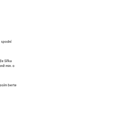
e spodní
že šířka
bně min. o
rosím berte