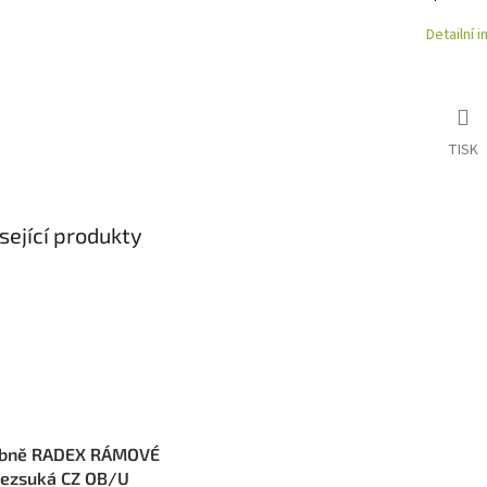
Detailní 
TISK
sející produkty
ubně RADEX RÁMOVÉ
ezsuká CZ OB/U