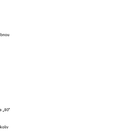
ebnou
a „80"
koliv