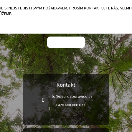
D SI NEJSTE JISTI SVÝM POŽADAVKEM, PROSÍM KONTAKTUJTE NÁS, VELMI 
ŮŽEME.
Kontakt
info
@
dverezborovice.cz
+420 608 000 622