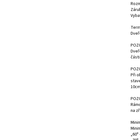
Rozmě
Záru
Vyba
Term
Dveř
POZ
Dveř
části
POZ
Při o
stav
10cm
POZ
Rámo
na zř
Mini
Mini
„60" 