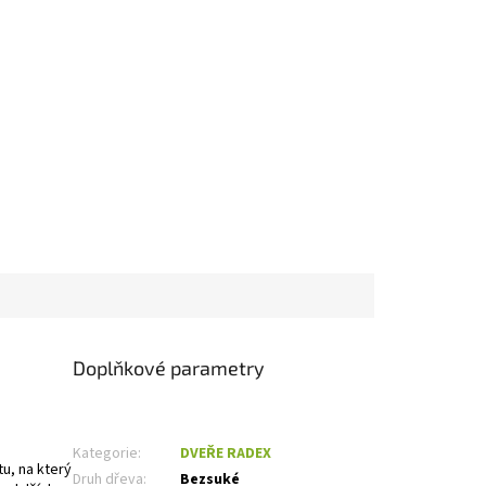
Doplňkové parametry
Kategorie
:
DVEŘE RADEX
u, na který
Druh dřeva
:
Bezsuké