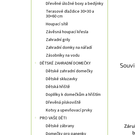
Dřevěné úložné boxy a bedýnky
Terasové dlaždice 30×30 a
30×60 cm
Houpací sítě
Závěsná houpací křesla
Zahradní grily
Zahradní domky na nářadí
Zásobníky na vodu
DĚTSKÉ ZAHRADNÍ DOMEČKY
Souvi
Dětské zahradní domečky
Dětské skluzavky
Dětská hřiště
Doplňky k domečkům a hřištím
Dřevěná pískoviště
Kotvy a upevňovací prvky
PRO VAŠE DĚTI
Dětské zábrany
Zár
b
Domečky pro panenky