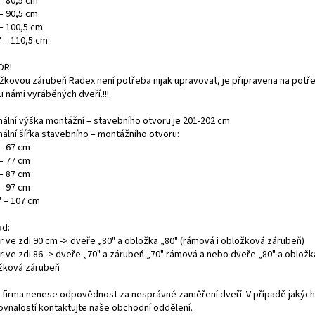
– 80,5 cm
– 90,5 cm
 – 100,5 cm
" – 110,5 cm
OR!
žkovou zárubeň Radex není potřeba nijak upravovat, je připravena na potř
 námi vyráběných dveří.!!!
mální výška montážní – stavebního otvoru je 201-202 cm
mální šířka stavebního – montážního otvoru:
 – 67 cm
 – 77 cm
 – 87 cm
 – 97 cm
" – 107 cm
ad:
r ve zdi 90 cm -> dveře „80" a obložka „80" (rámová i obložková zárubeň)
r ve zdi 86 -> dveře „70" a zárubeň „70" rámová a nebo dveře „80" a obložk
žková zárubeň
 firma nenese odpovědnost za nesprávné zaměření dveří. V případě jakých
ovnalostí kontaktujte naše obchodní oddělení.