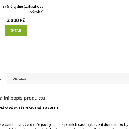
í za 5-6 týdnů (zakázková
výroba)
2 000 Kč
DETAIL
s
Diskuze
ailní popis produktu
riérové dveře dřevěné TRYPLET
 se čemu divit, že dveře jsou jedním z prvních částí vybavení domu nebo byt