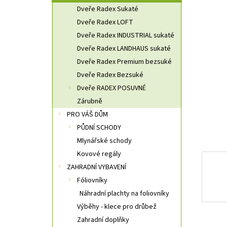
n
Dveře Radex Sukaté
n
Dveře Radex LOFT
í
Dveře Radex INDUSTRIAL sukaté
p
a
Dveře Radex LANDHAUS sukaté
n
Dveře Radex Premium bezsuké
e
Dveře Radex Bezsuké
l
Dveře RADEX POSUVNÉ
Zárubně
PRO VÁŠ DŮM
PŮDNÍ SCHODY
Mlynářské schody
Kovové regály
ZAHRADNÍ VYBAVENÍ
Fóliovníky
Náhradní plachty na foliovníky
Výběhy - klece pro drůbež
Zahradní doplňky