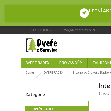
Přejít
na
LETNÍ AKC
obsah
☀
+420 608 000 622
info@dverezborovice.cz
DVEŘE RADEX
PRO VÁŠ DŮM
ZAHRADNÍ
Domů
DVEŘE RADEX
Interiérové dveře Radex
P
Int
o
Přeskočit
s
Značka:
Kategorie
kategorie
t
r
a
DVEŘE RADEX