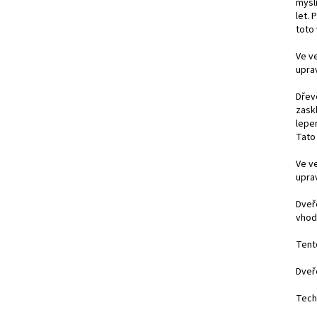
mysl
let.
toto
Ve v
upra
Dřev
zask
lepe
Tato
Ve v
upra
Dveř
vhod
Tent
Dveř
Tech