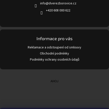
info
@
dverezborovice.cz
í
+420 608 000 622
Informace pro vás
Reklamace a odstoupení od smlouvy
Obchodní podmínky
Podmínky ochrany osobních údajů
AHOJ