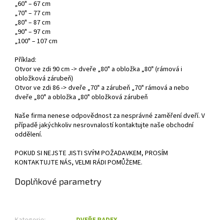
„60" – 67 cm
„70" – 77 cm
„80" – 87 cm
„90" – 97 cm
„100" – 107 cm
Příklad:
Otvor ve zdi 90 cm -> dveře „80" a obložka „80" (rámová i
obložková zárubeň)
Otvor ve zdi 86 -> dveře „70" a zárubeň „70" rámová a nebo
dveře „80" a obložka „80" obložková zárubeň
Naše firma nenese odpovědnost za nesprávné zaměření dveří. V
případě jakýchkoliv nesrovnalostí kontaktujte naše obchodní
oddělení.
POKUD SI NEJSTE JISTI SVÝM POŽADAVKEM, PROSÍM
KONTAKTUJTE NÁS, VELMI RÁDI POMŮŽEME.
Doplňkové parametry
Kategorie
:
DVEŘE RADEX