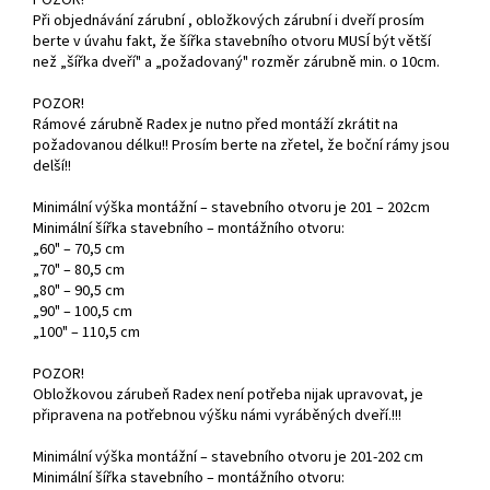
Při objednávání zárubní , obložkových zárubní i dveří prosím
berte v úvahu fakt, že šířka stavebního otvoru MUSÍ být větší
než „šířka dveří" a „požadovaný" rozměr zárubně min. o 10cm.
POZOR!
Rámové zárubně Radex je nutno před montáží zkrátit na
požadovanou délku!! Prosím berte na zřetel, že boční rámy jsou
delší!!
Minimální výška montážní – stavebního otvoru je 201 – 202cm
Minimální šířka stavebního – montážního otvoru:
„60" – 70,5 cm
„70" – 80,5 cm
„80" – 90,5 cm
„90" – 100,5 cm
„100" – 110,5 cm
POZOR!
Obložkovou zárubeň Radex není potřeba nijak upravovat, je
připravena na potřebnou výšku námi vyráběných dveří.!!!
Minimální výška montážní – stavebního otvoru je 201-202 cm
Minimální šířka stavebního – montážního otvoru: