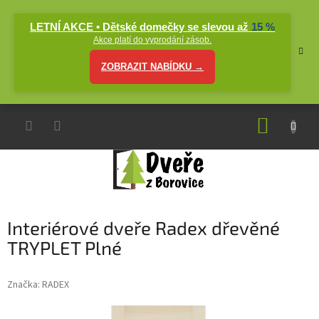
Přejít
na
LETNÍ AKCE • Dětské domečky se slevou až
15 %
obsah
Akce platí do vyprodání zásob.
ZOBRAZIT NABÍDKU →
NÁKUP
KOŠÍK
Interiérové dveře Radex dřevěné
TRYPLET Plné
Značka:
RADEX