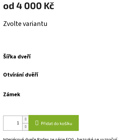
od
4 000 Kč
Měrná
Zvolte variantu
cena:
Šířka dveří
Otvírání dvěří
Zámek
Přidat do košíku
Interiérové dveře Radex ze série FOG - bezsuké se vyznačují