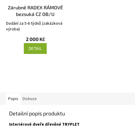
Zárubně RADEX RÁMOVÉ
bezsuká CZ OB/U
Dodání za 5-6 týdnů (zakázková
výroba)
2 000 Kč
DETAIL
Popis
Diskuze
Detailní popis produktu
Interiérové dveře dřevěné TRYPLET