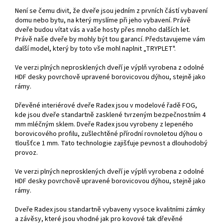
Není se čemu divit, že dveře jsou jedním z prvních částí vybavení
domu nebo bytu, na který myslíme při jeho vybavení. Právě
dveře budou vítat vás a vaše hosty přes mnoho dalších let.
Právě naše dveře by mohly být tou garancí. Představujeme vám
další model, který by toto vše mohl naplnit „TRYPLET".
Ve verzi plných neprosklených dveří je výplň vyrobena z odolné
HDF desky povrchově upravené borovicovou dýhou, stejně jako
rámy.
Dřevěné interiérové dveře Radex jsou v modelové řadě FOG,
kde jsou dveře standartně zasklené tvrzeným bezpečnostním 4
mm mléčným sklem. Dveře Radex jsou vyrobeny z lepeného
borovicového profilu, zušlechtěné přírodní rovnoletou dýhou o
tloušťce 1 mm. Tato technologie zajišťuje pevnost a dlouhodobý
provoz.
Ve verzi plných neprosklených dveří je výplň vyrobena z odolné
HDF desky povrchově upravené borovicovou dýhou, stejně jako
rámy.
Dveře Radex jsou standartně vybaveny vysoce kvalitními zámky
a závěsy, které jsou vhodné jak pro kovové tak dřevěné