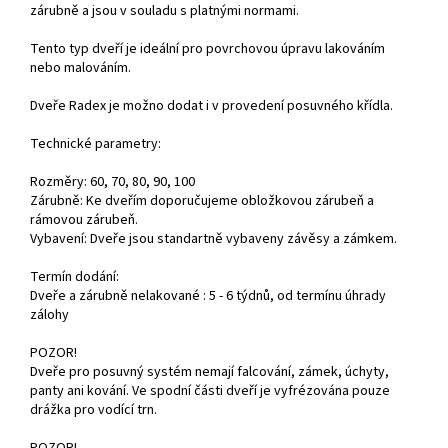
zárubně a jsou v souladu s platnými normami.
Tento typ dveří je ideální pro povrchovou úpravu lakováním
nebo malováním.
Dveře Radex je možno dodat i v provedení posuvného křídla.
Technické parametry:
Rozměry: 60, 70, 80, 90, 100
Zárubně: Ke dveřím doporučujeme obložkovou zárubeň a
rámovou zárubeň.
Vybavení: Dveře jsou standartně vybaveny závěsy a zámkem.
Termín dodání:
Dveře a zárubně nelakované : 5 - 6 týdnů, od termínu úhrady
zálohy
POZOR!
Dveře pro posuvný systém nemají falcování, zámek, úchyty,
panty ani kování. Ve spodní části dveří je vyfrézována pouze
drážka pro vodící trn.
POZOR!