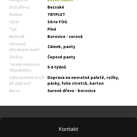
Druh dřeva
:
Bezsuké
Rodina
:
TRYPLET
Série
:
Série FOG
Typ
:
Plné
Materiál
:
Borovice - surová
Vybavení
Zámek, panty
dřevěných dveří
:
Závěsy
:
Čepové panty
Termín realizace
5-6 týdnů
Objednávky
:
Zabezpečení zboží
Doprava na nevratné paletě, rožky,
při dopravě
:
pásky, folie stretch, karton
Barva
:
Surové dřevo - borovice
Z
á
p
a
Kontakt
t