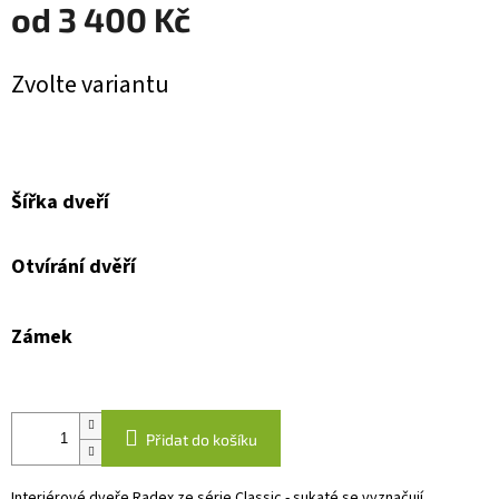
od
3 400 Kč
Měrná
Zvolte variantu
cena:
Šířka dveří
Otvírání dvěří
Zámek
Přidat do košíku
Interiérové dveře Radex ze série Classic - sukaté se vyznačují