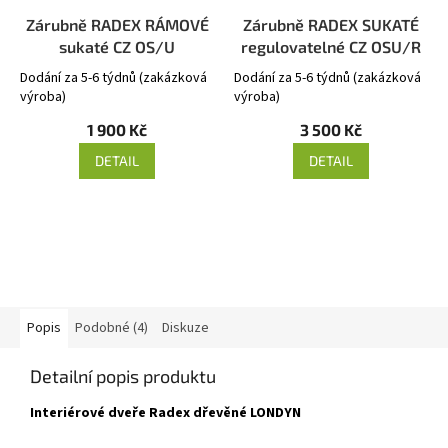
Zárubně RADEX RÁMOVÉ
Zárubně RADEX SUKATÉ
sukaté CZ OS/U
regulovatelné CZ OSU/R
Dodání za 5-6 týdnů (zakázková
Dodání za 5-6 týdnů (zakázková
výroba)
výroba)
1 900 Kč
3 500 Kč
DETAIL
DETAIL
Popis
Podobné (4)
Diskuze
Detailní popis produktu
Interiérové dveře Radex dřevěné LONDYN