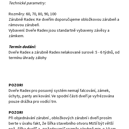
Technické parametry:
Rozměry: 60, 70, 80, 90, 100
Zárubně Radex: Ke dveřím doporučujeme obložkovou zárubeň a
rámovou zárubeň.
Vybavení: Dveře Radex jsou standartně vybaveny závěsy a
zámkem.
Termín dodání:
Dveře Radex a zárubně Radex nelakované surové: 5 - 6 týdnů, od
termínu úhrady zálohy
POZOR!
Dveře Radex pro posuvný systém nemají falcování, zámek,
úchyty, panty ani kování. Ve spodní části dveří je vyfrézována
pouze drážka pro vodící trn.
POZOR!
Při objednávání zárubní , obložkových zárubní i dveří prosím
berte v úvahu fakt, že šířka stavebního otvoru MUSÍ být větší
než „šířka dveří" a „požadovaný" rozměr zárubně min. o 10 cm