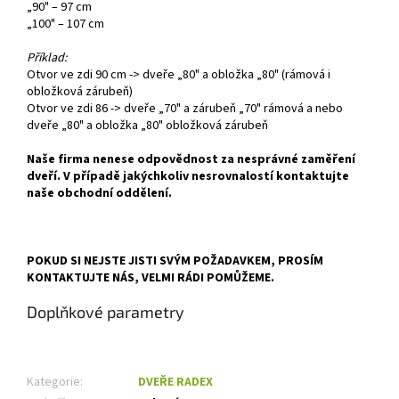
„90" – 97 cm
„100" – 107 cm
Příklad:
Otvor ve zdi 90 cm -> dveře „80" a obložka „80" (rámová i
obložková zárubeň)
Otvor ve zdi 86 -> dveře „70" a zárubeň „70" rámová a nebo
dveře „80" a obložka „80" obložková zárubeň
Naše firma nenese odpovědnost za nesprávné zaměření
dveří. V případě jakýchkoliv nesrovnalostí kontaktujte
naše obchodní oddělení.
POKUD SI NEJSTE JISTI SVÝM POŽADAVKEM, PROSÍM
KONTAKTUJTE NÁS, VELMI RÁDI POMŮŽEME.
Doplňkové parametry
Kategorie
:
DVEŘE RADEX