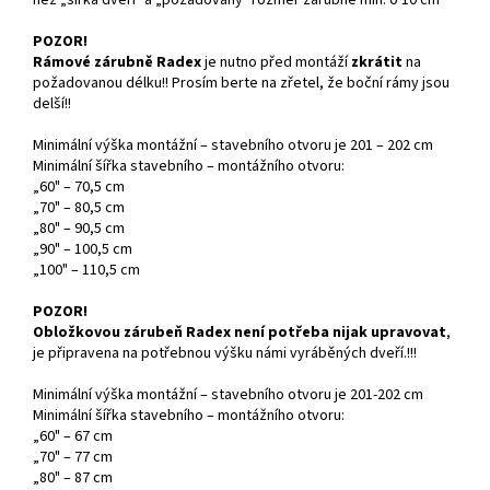
POZOR!
Rámové zárubně Radex
je nutno před montáží
zkrátit
na
požadovanou délku!! Prosím berte na zřetel, že boční rámy jsou
delší!!
Minimální výška montážní – stavebního otvoru je 201 – 202 cm
Minimální šířka stavebního – montážního otvoru:
„60" – 70,5 cm
„70" – 80,5 cm
„80" – 90,5 cm
„90" – 100,5 cm
„100" – 110,5 cm
POZOR!
Obložkovou zárubeň Radex není potřeba nijak upravovat
,
je připravena na potřebnou výšku námi vyráběných dveří.!!!
Minimální výška montážní – stavebního otvoru je 201-202 cm
Minimální šířka stavebního – montážního otvoru:
„60" – 67 cm
„70" – 77 cm
„80" – 87 cm