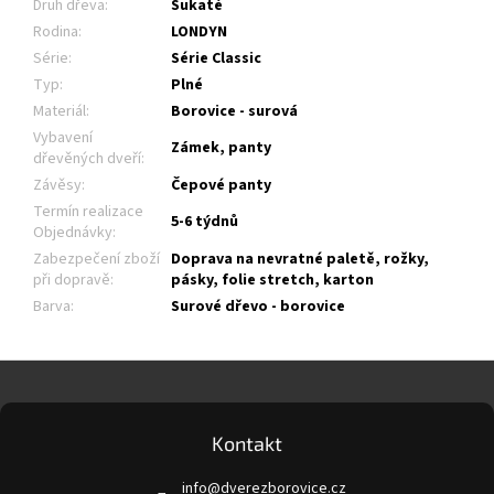
Druh dřeva
:
Sukaté
Rodina
:
LONDYN
Série
:
Série Classic
Typ
:
Plné
Materiál
:
Borovice - surová
Vybavení
Zámek, panty
dřevěných dveří
:
Závěsy
:
Čepové panty
Termín realizace
5-6 týdnů
Objednávky
:
Zabezpečení zboží
Doprava na nevratné paletě, rožky,
při dopravě
:
pásky, folie stretch, karton
Barva
:
Surové dřevo - borovice
Z
á
p
a
Kontakt
t
info
@
dverezborovice.cz
í