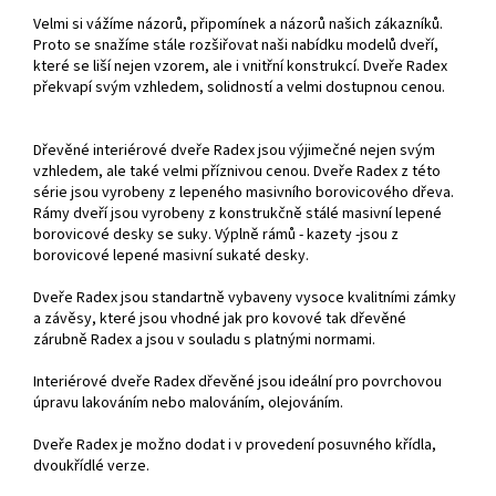
Velmi si vážíme názorů, připomínek a názorů našich zákazníků.
Proto se snažíme stále rozšiřovat naši nabídku modelů dveří,
které se liší nejen vzorem, ale i vnitřní konstrukcí. Dveře Radex
překvapí svým vzhledem, solidností a velmi dostupnou cenou.
Dřevěné interiérové dveře Radex jsou výjimečné nejen svým
vzhledem, ale také velmi příznivou cenou. Dveře Radex z této
série jsou vyrobeny z lepeného masivního borovicového dřeva.
Rámy dveří jsou vyrobeny z konstrukčně stálé masivní lepené
borovicové desky se suky. Výplně rámů - kazety -jsou z
borovicové lepené masivní sukaté desky.
Dveře Radex jsou standartně vybaveny vysoce kvalitními zámky
a závěsy, které jsou vhodné jak pro kovové tak dřevěné
zárubně Radex a jsou v souladu s platnými normami.
Interiérové dveře Radex dřevěné jsou ideální pro povrchovou
úpravu lakováním nebo malováním, olejováním.
Dveře Radex je možno dodat i v provedení posuvného křídla,
dvoukřídlé verze.