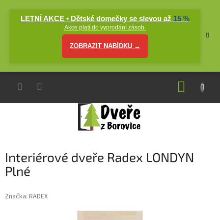
Přejít
na
LETNÍ AKCE • Dětské domečky se slevou až
15 %
obsah
Akce platí do vyprodání zásob.
ZOBRAZIT NABÍDKU →
NÁKUP
KOŠÍK
Interiérové dveře Radex LONDYN
Plné
Značka:
RADEX