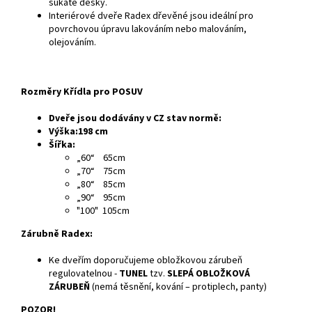
sukaté desky.
Interiérové dveře Radex dřevěné jsou ideální pro
povrchovou úpravu lakováním nebo malováním,
olejováním.
Rozměry Křídla pro POSUV
Dveře jsou dodávány v CZ stav normě:
Výška:198 cm
Šířka:
„60“ 65cm
„70“ 75cm
„80“ 85cm
„90“ 95cm
"100" 105cm
Zárubně Radex:
Ke dveřím doporučujeme obložkovou zárubeň
regulovatelnou -
TUNEL
tzv.
SLEPÁ OBLOŽKOVÁ
ZÁRUBEŇ
(nemá těsnění, kování – protiplech, panty)
POZOR!