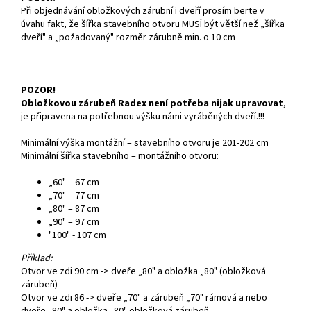
Při objednávání obložkových zárubní i dveří prosím berte v
úvahu fakt, že šířka stavebního otvoru MUSÍ být větší než „šířka
dveří" a „požadovaný" rozměr zárubně min. o 10 cm
POZOR!
Obložkovou zárubeň Radex není potřeba nijak upravovat
,
je připravena na potřebnou výšku námi vyráběných dveří.!!!
Minimální výška montážní – stavebního otvoru je 201-202 cm
Minimální šířka stavebního – montážního otvoru:
„60" – 67 cm
„70" – 77 cm
„80" – 87 cm
„90" – 97 cm
"100" - 107 cm
Příklad:
Otvor ve zdi 90 cm -> dveře „80" a obložka „80" (obložková
zárubeň)
Otvor ve zdi 86 -> dveře „70" a zárubeň „70" rámová a nebo
dveře „80" a obložka „80" obložková zárubeň