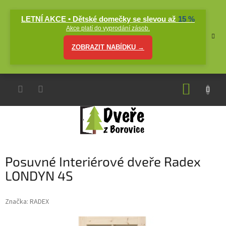
Přejít
na
LETNÍ AKCE • Dětské domečky se slevou až
15 %
obsah
Akce platí do vyprodání zásob.
ZOBRAZIT NABÍDKU →
NÁKUP
KOŠÍK
Posuvné Interiérové dveře Radex
LONDYN 4S
Značka:
RADEX