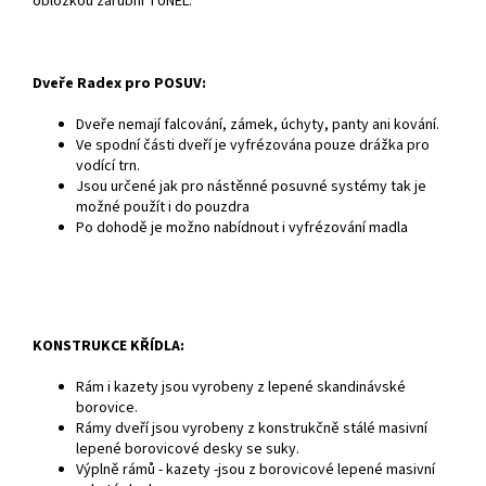
obložkou zárubní TUNEL.
Dveře Radex pro POSUV:
Dveře nemají falcování, zámek, úchyty, panty ani kování.
Ve spodní části dveří je vyfrézována pouze drážka pro
vodící trn.
Jsou určené jak pro nástěnné posuvné systémy tak je
možné použít i do pouzdra
Po dohodě je možno nabídnout i vyfrézování madla
KONSTRUKCE KŘÍDLA:
Rám i kazety jsou vyrobeny z lepené skandinávské
borovice.
Rámy dveří jsou vyrobeny z konstrukčně stálé masivní
lepené borovicové desky se suky.
Výplně rámů - kazety -jsou z borovicové lepené masivní