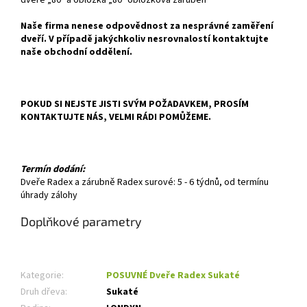
Naše firma nenese odpovědnost za nesprávné zaměření
dveří. V případě jakýchkoliv nesrovnalostí kontaktujte
naše obchodní oddělení.
POKUD SI NEJSTE JISTI SVÝM POŽADAVKEM, PROSÍM
KONTAKTUJTE NÁS, VELMI RÁDI POMŮŽEME.
Termín dodání:
Dveře Radex a zárubně Radex surové: 5 - 6 týdnů, od termínu
úhrady zálohy
Doplňkové parametry
Kategorie
:
POSUVNÉ Dveře Radex Sukaté
Druh dřeva
:
Sukaté