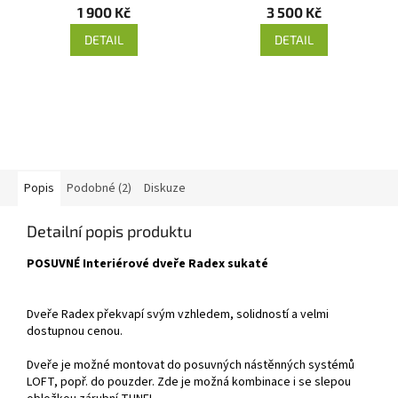
1 900 Kč
3 500 Kč
DETAIL
DETAIL
Popis
Podobné (2)
Diskuze
Detailní popis produktu
POSUVNÉ Interiérové dveře Radex sukaté
Dveře Radex překvapí svým vzhledem, solidností a velmi
dostupnou cenou.
Dveře je možné montovat do posuvných nástěnných systémů
LOFT, popř. do pouzder. Zde je možná kombinace i se slepou