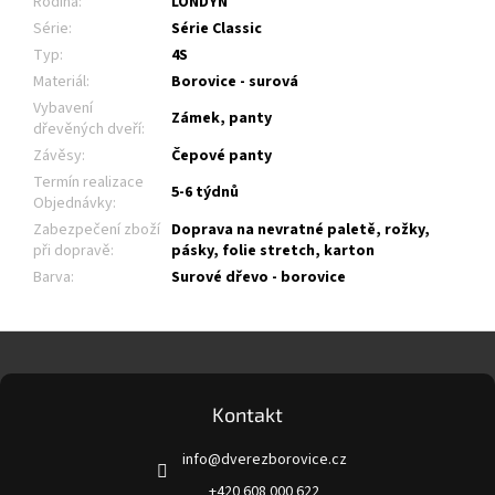
Rodina
:
LONDYN
Série
:
Série Classic
Typ
:
4S
Materiál
:
Borovice - surová
Vybavení
Zámek, panty
dřevěných dveří
:
Závěsy
:
Čepové panty
Termín realizace
5-6 týdnů
Objednávky
:
Zabezpečení zboží
Doprava na nevratné paletě, rožky,
při dopravě
:
pásky, folie stretch, karton
Barva
:
Surové dřevo - borovice
Z
á
p
a
Kontakt
t
info
@
dverezborovice.cz
í
+420 608 000 622