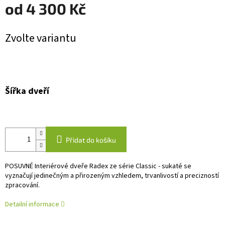
od
4 300 Kč
Měrná
Zvolte variantu
cena:
Šířka dveří
Přidat do košíku
POSUVNÉ Interiérové dveře Radex ze série Classic - sukaté se
vyznačují jedinečným a přirozeným vzhledem, trvanlivostí a precizností
zpracování.
Detailní informace