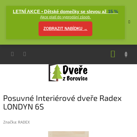
Přejít
na
LETNÍ AKCE • Dětské domečky se slevou až
15 %
obsah
Akce platí do vyprodání zásob.
ZOBRAZIT NABÍDKU →
NÁKUP
KOŠÍK
Posuvné Interiérové dveře Radex
LONDYN 6S
Značka:
RADEX