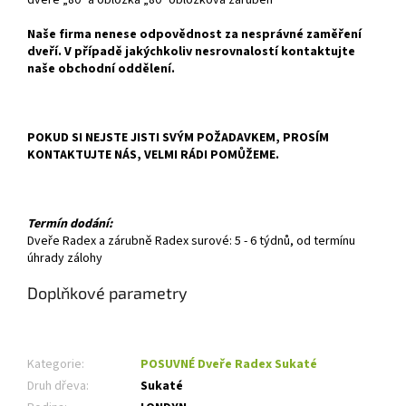
Naše firma nenese odpovědnost za nesprávné zaměření
dveří. V případě jakýchkoliv nesrovnalostí kontaktujte
naše obchodní oddělení.
POKUD SI NEJSTE JISTI SVÝM POŽADAVKEM, PROSÍM
KONTAKTUJTE NÁS, VELMI RÁDI POMŮŽEME.
Termín dodání:
Dveře Radex a zárubně Radex surové: 5 - 6 týdnů, od termínu
úhrady zálohy
Doplňkové parametry
Kategorie
:
POSUVNÉ Dveře Radex Sukaté
Druh dřeva
:
Sukaté