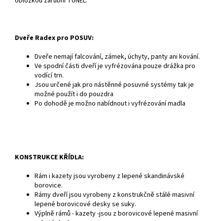
obložkou zárubní TUNEL.
Dveře Radex pro POSUV:
Dveře nemají falcování, zámek, úchyty, panty ani kování.
Ve spodní části dveří je vyfrézována pouze drážka pro
vodící trn.
Jsou určené jak pro nástěnné posuvné systémy tak je
možné použít i do pouzdra
Po dohodě je možno nabídnout i vyfrézování madla
KONSTRUKCE KŘÍDLA:
Rám i kazety jsou vyrobeny z lepené skandinávské
borovice.
Rámy dveří jsou vyrobeny z konstrukčně stálé masivní
lepené borovicové desky se suky.
Výplně rámů - kazety -jsou z borovicové lepené masivní