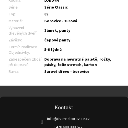
Rodina
:
LONDYN
Série
:
Série Classic
Typ
:
6S
Materiál
:
Borovice - surová
Vybavení
Zámek, panty
dřevěných dveří
:
Závěsy
:
Čepové panty
Termín realizace
5-6 týdnů
Objednávky
:
Zabezpečení zboží
Doprava na nevratné paletě, rožky,
při dopravě
:
pásky, folie stretch, karton
Barva
:
Surové dřevo - borovice
Z
á
p
a
Kontakt
t
info
@
dverezborovice.cz
í
+420 608 000 622