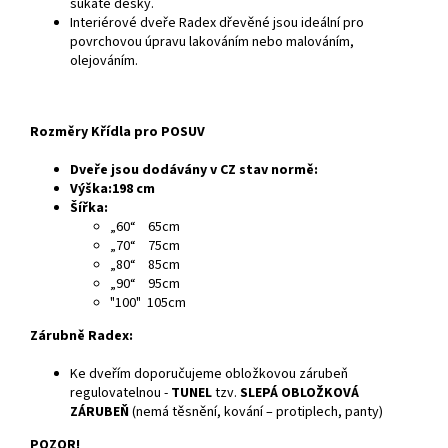
sukaté desky.
Interiérové dveře Radex dřevěné jsou ideální pro
povrchovou úpravu lakováním nebo malováním,
olejováním.
Rozměry Křídla pro POSUV
Dveře jsou dodávány v CZ stav normě:
Výška:198 cm
Šířka:
„60“ 65cm
„70“ 75cm
„80“ 85cm
„90“ 95cm
"100" 105cm
Zárubně Radex:
Ke dveřím doporučujeme obložkovou zárubeň
regulovatelnou -
TUNEL
tzv.
SLEPÁ OBLOŽKOVÁ
ZÁRUBEŇ
(nemá těsnění, kování – protiplech, panty)
POZOR!