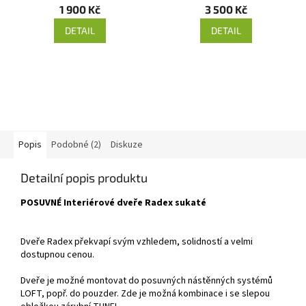
1 900 Kč
3 500 Kč
DETAIL
DETAIL
Popis
Podobné (2)
Diskuze
Detailní popis produktu
POSUVNÉ Interiérové dveře Radex sukaté
Dveře Radex překvapí svým vzhledem, solidností a velmi
dostupnou cenou.
Dveře je možné montovat do posuvných nástěnných systémů
LOFT, popř. do pouzder. Zde je možná kombinace i se slepou