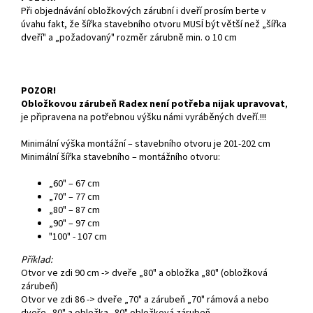
Při objednávání obložkových zárubní i dveří prosím berte v
úvahu fakt, že šířka stavebního otvoru MUSÍ být větší než „šířka
dveří" a „požadovaný" rozměr zárubně min. o 10 cm
POZOR!
Obložkovou zárubeň Radex není potřeba nijak upravovat
,
je připravena na potřebnou výšku námi vyráběných dveří.!!!
Minimální výška montážní – stavebního otvoru je 201-202 cm
Minimální šířka stavebního – montážního otvoru:
„60" – 67 cm
„70" – 77 cm
„80" – 87 cm
„90" – 97 cm
"100" - 107 cm
Příklad:
Otvor ve zdi 90 cm -> dveře „80" a obložka „80" (obložková
zárubeň)
Otvor ve zdi 86 -> dveře „70" a zárubeň „70" rámová a nebo
dveře „80" a obložka „80" obložková zárubeň