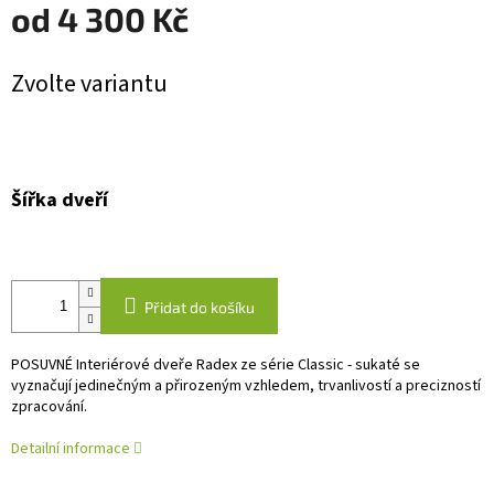
od
4 300 Kč
Měrná
Zvolte variantu
cena:
Šířka dveří
Přidat do košíku
POSUVNÉ Interiérové dveře Radex ze série Classic - sukaté se
vyznačují jedinečným a přirozeným vzhledem, trvanlivostí a precizností
zpracování.
Detailní informace