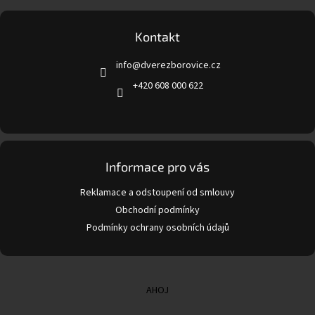
á
p
a
Kontakt
t
info
@
dverezborovice.cz
í
+420 608 000 622
Informace pro vás
Reklamace a odstoupení od smlouvy
Obchodní podmínky
Podmínky ochrany osobních údajů
AHOJ