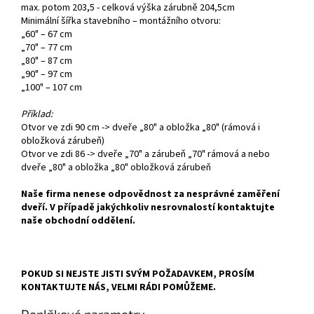
max. potom 203,5 - celková výška zárubně 204,5cm
Minimální šířka stavebního – montážního otvoru:
„60" – 67 cm
„70" – 77 cm
„80" – 87 cm
„90" – 97 cm
„100" – 107 cm
Příklad:
Otvor ve zdi 90 cm -> dveře „80" a obložka „80" (rámová i
obložková zárubeň)
Otvor ve zdi 86 -> dveře „70" a zárubeň „70" rámová a nebo
dveře „80" a obložka „80" obložková zárubeň
Naše firma nenese odpovědnost za nesprávné zaměření
dveří. V případě jakýchkoliv nesrovnalostí kontaktujte
naše obchodní oddělení.
POKUD SI NEJSTE JISTI SVÝM POŽADAVKEM, PROSÍM
KONTAKTUJTE NÁS, VELMI RÁDI POMŮŽEME.
Doplňkové parametry