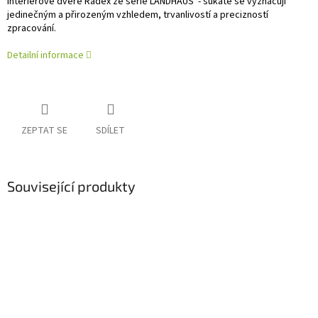
Interiérové dveře Radex ze série LANDHAUS - sukaté se vyznačují
jedinečným a přirozeným vzhledem, trvanlivostí a precizností
zpracování.
Detailní informace
ZEPTAT SE
SDÍLET
Související produkty