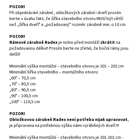
POZOR!
Při objednávání zárubní , obložkových zárubní i dveří prosím
berte v úvahu fakt, že šířka stavebního otvoru MUSÍ být větší
než „šířka dveří" a „požadovaný" rozměr zárubně min. o 10 cm
POZOR!
Rámové zárubně Radex
je nutno před montáží
zkrátit
na
požadovanou délku!! Prosím berte na zřetel, že boční rámy jsou
delší!!
Minimální výška montážní – stavebního otvoru je 201 – 202 cm
Minimální šířka stavebního – montážního otvoru:
„60" – 70,5 cm
„70" – 80,5 cm
„80" – 90,5 cm
„90" – 100,5 cm
„100" – 110,5 cm
POZOR!
Obložkovou zárubeň Radex není potřeba nijak upravovat
,
je připravena na potřebnou výšku námi vyráběných dveří.!!!
Minimální výška montážní – stavebního otvoru je 201-202 cm -