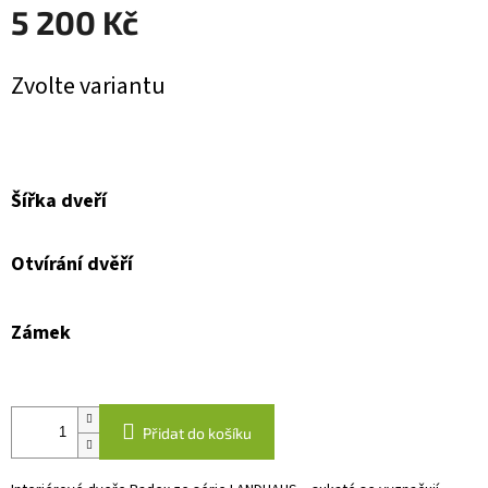
5 200 Kč
Měrná
Zvolte variantu
cena:
Šířka dveří
Otvírání dvěří
Zámek
Přidat do košíku