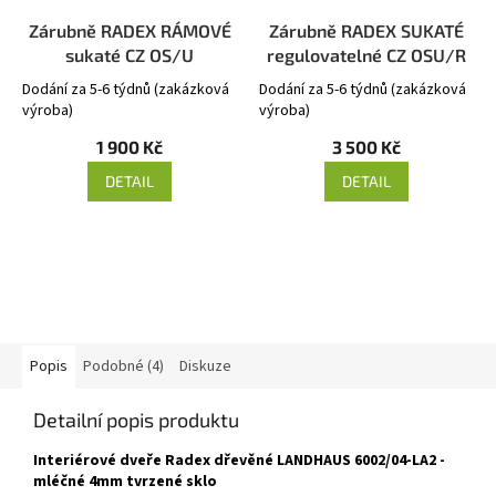
Zárubně RADEX RÁMOVÉ
Zárubně RADEX SUKATÉ
sukaté CZ OS/U
regulovatelné CZ OSU/R
Dodání za 5-6 týdnů (zakázková
Dodání za 5-6 týdnů (zakázková
výroba)
výroba)
1 900 Kč
3 500 Kč
DETAIL
DETAIL
Popis
Podobné (4)
Diskuze
Detailní popis produktu
Interiérové dveře Radex dřevěné LANDHAUS 6002/04-LA2 -
mléčné 4mm tvrzené sklo