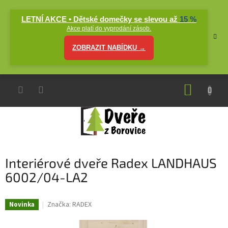
Přejít
na
LETNÍ AKCE • Dětské domečky se slevou až
15 %
obsah
Akce platí do vyprodání zásob.
ZOBRAZIT NABÍDKU →
NÁKUP
KOŠÍK
Interiérové dveře Radex LANDHAUS
6002/04-LA2
Značka:
RADEX
Novinka