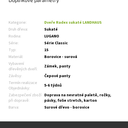
Kategorie
:
Dveře Radex sukaté LANDHAUS
Druh dřeva
:
Sukaté
Rodina
:
LUGANO
Série
:
Série Classic
Typ
:
1S
Materiál
:
Borovice - surová
Vybavení
Zámek, panty
dřevěných dveří
:
Závěsy
:
Čepové panty
Termín realizace
5-6 týdnů
Objednávky
:
Zabezpečení zboží
Doprava na nevratné paletě, rožky,
při dopravě
:
pásky, folie stretch, karton
Barva
:
Surové dřevo - borovice
Z