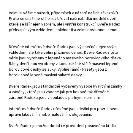
Velmi si vážíme názorů, připomínek a názorů našich zákazníků.
Proto se snažíme stále rozšiřovat naši nabídku modelů dveří,
které se liší nejen vzorem, ale i vnitřní konstrukcí. Dveře Radex
překvapí svým vzhledem, solidností a velmi dostupnou cenou.
Dřevěné interiérové dveře Radex jsou výjimečné nejen svým
vzhledem, ale také velmi příznivou cenou. Dveře Radex z této
série jsou vyrobeny z lepeného masivního borovicového dřeva.
Rámy dveří jsou vyrobeny z konstrukčně stálé masivní lepené
borovicové desky se suky. Výplně rámů - kazety -jsou z
borovicové lepené masivní sukaté desky.
Dveře Radex jsou standartně vybaveny vysoce kvalitními zámky
a závěsy, které jsou vhodné jak pro kovové tak dřevěné
zárubně Radex a jsou v souladu s platnými normami.
Interiérové dveře Radex dřevěné jsou ideální pro povrchovou
úpravu lakováním nebo malováním, olejováním.
Dveře Radex je možno dodat i v provedení posuvného křídla.