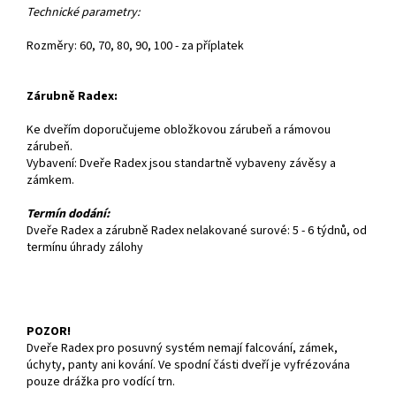
Technické parametry:
Rozměry: 60, 70, 80, 90, 100 - za příplatek
Zárubně Radex:
Ke dveřím doporučujeme obložkovou zárubeň a rámovou
zárubeň.
Vybavení: Dveře Radex jsou standartně vybaveny závěsy a
zámkem.
Termín dodání:
Dveře Radex a zárubně Radex nelakované surové: 5 - 6 týdnů, od
termínu úhrady zálohy
POZOR!
Dveře Radex pro posuvný systém nemají falcování, zámek,
úchyty, panty ani kování. Ve spodní části dveří je vyfrézována
pouze drážka pro vodící trn.