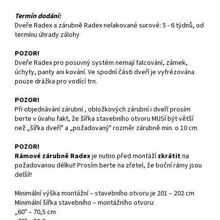
Termín dodání:
Dveře Radex a zárubně Radex nelakované surové: 5 - 6 týdnů, od
termínu úhrady zálohy
POZOR!
Dveře Radex pro posuvný systém nemají falcování, zámek,
úchyty, panty ani kování. Ve spodní části dveří je vyfrézována
pouze drážka pro vodící trn.
POZOR!
Při objednávání zárubní , obložkových zárubní i dveří prosím
berte v úvahu fakt, že šířka stavebního otvoru MUSÍ být větší
než „šířka dveří" a „požadovaný" rozměr zárubně min. o 10 cm
POZOR!
Rámové zárubně Radex
je nutno před montáží
zkrátit
na
požadovanou délku!! Prosím berte na zřetel, že boční rámy jsou
delší!!
Minimální výška montážní – stavebního otvoru je 201 – 202 cm
Minimální šířka stavebního – montážního otvoru:
„60" – 70,5 cm