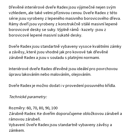
Dřevěné interiérové dveře Radex jsou výjimečné nejen svým
vzhledem, ale také velmi příznivou cenou. Dveře Radex z této
série jsou vyrobeny z lepeného masivního borovicového dřeva.
Rámy dveří jsou vyrobeny z konstrukčně stálé masivní lepené
borovicové desky se suky. Výplně rámů - kazety -jsou z
borovicové lepené masivní sukaté desky.
Dveře Radex jsou standartně vybaveny vysoce kvalitními zámky
a závěsy, které jsou vhodné jak pro kovové tak dřevěné
zárubně Radex a jsou v souladu s platnými normami.
Interiérové dveře Radex dřevěné jsou ideální pro povrchovou
úpravu lakováním nebo malováním, olejováním.
Dveře Radex je možno dodat i v provedení posuvného křídla.
Technické parametry:
Rozměry: 60, 70, 80, 90, 100
Zárubně Radex: Ke dveřím doporučujeme obložkovou zárubeň a
rámovou zárubeň.
Vybavení: Dveře Radex jsou standartně vybaveny závěsy a
zámkem.