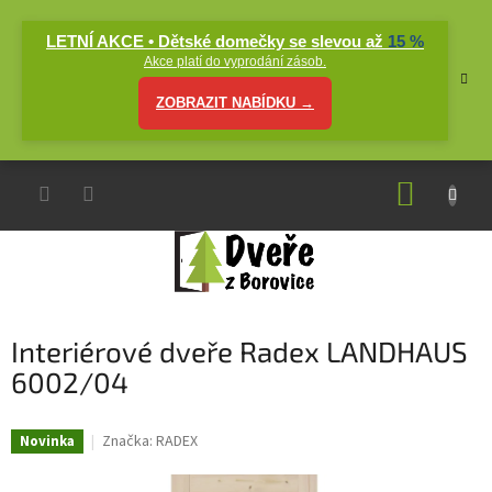
Přejít
na
LETNÍ AKCE • Dětské domečky se slevou až
15 %
obsah
Akce platí do vyprodání zásob.
ZOBRAZIT NABÍDKU →
NÁKUP
KOŠÍK
Interiérové dveře Radex LANDHAUS
6002/04
Značka:
RADEX
Novinka