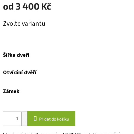
od
3 400 Kč
Měrná
Zvolte variantu
cena:
Šířka dveří
Otvírání dvěří
Zámek
Přidat do košíku