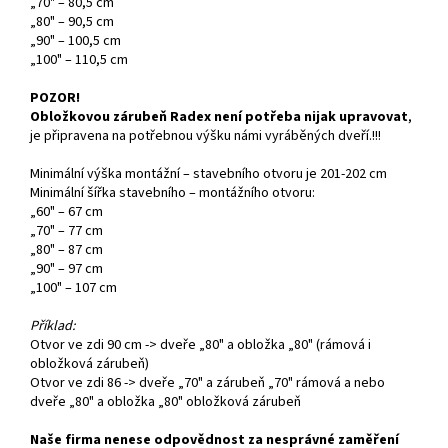
„70" – 80,5 cm
„80" – 90,5 cm
„90" – 100,5 cm
„100" – 110,5 cm
POZOR!
Obložkovou zárubeň Radex není potřeba nijak upravovat
,
je připravena na potřebnou výšku námi vyráběných dveří.!!!
Minimální výška montážní – stavebního otvoru je 201-202 cm
Minimální šířka stavebního – montážního otvoru:
„60" – 67 cm
„70" – 77 cm
„80" – 87 cm
„90" – 97 cm
„100" – 107 cm
Příklad:
Otvor ve zdi 90 cm -> dveře „80" a obložka „80" (rámová i
obložková zárubeň)
Otvor ve zdi 86 -> dveře „70" a zárubeň „70" rámová a nebo
dveře „80" a obložka „80" obložková zárubeň
Naše firma nenese odpovědnost za nesprávné zaměření