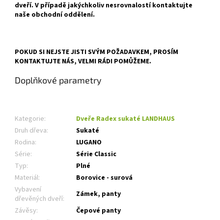
dveří. V případě jakýchkoliv nesrovnalostí kontaktujte
naše obchodní oddělení.
POKUD SI NEJSTE JISTI SVÝM POŽADAVKEM, PROSÍM
KONTAKTUJTE NÁS, VELMI RÁDI POMŮŽEME.
Doplňkové parametry
Kategorie
:
Dveře Radex sukaté LANDHAUS
Druh dřeva
:
Sukaté
Rodina
:
LUGANO
Série
:
Série Classic
Typ
:
Plné
Materiál
:
Borovice - surová
Vybavení
Zámek, panty
dřevěných dveří
:
Závěsy
:
Čepové panty