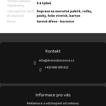
Termín realizace
5-6 týdnů
Objednávky
:
Zabezpečení zboží
Doprava na nevratné paletě, rožky,
při dopravě
:
pásky, folie stretch, karton
Barva
:
Surové dřevo - borovice
Z
á
p
a
Kontakt
t
info
@
dverezborovice.cz
í
+420 608 000 622
Informace pro vás
Reklamace a odstoupení od smlouvy