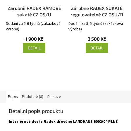
Zárubně RADEX RÁMOVÉ
Zárubně RADEX SUKATÉ
sukaté CZ OS/U
regulovatelné CZ OSU/R
Dodání za 5-6 týdnů (zakázková
Dodání za 5-6 týdnů (zakázková
výroba)
výroba)
1 900 Kč
3 500 Kč
DETAIL
DETAIL
Popis
Podobné (8)
Diskuze
Detailní popis produktu
Interiérové dveře Radex dřevěné LANDHAUS 6002/04 PLNÉ