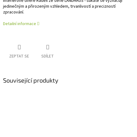
Interiérové dveře Radex ze série LANDHAUS - sukaté se vyznačují
jedinečným a přirozeným vzhledem, trvanlivostí a precizností
zpracování.
Detailní informace
ZEPTAT SE
SDÍLET
Související produkty