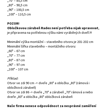
„70" – 80,5 cm
„80" – 90,5 cm
„90" – 100,5 cm
„100" – 110,5 cm
POZOR!
Obložkovou zárubeň Radex není potřeba nijak upravovat
,
je připravena na potřebnou výšku námi vyráběných dveří.!!!
Minimální výška montážní – stavebního otvoru je 201-202 cm
Minimální šířka stavebního – montážního otvoru:
„60" – 67 cm
„70" – 77 cm
„80" – 87 cm
„90" – 97 cm
„100" – 107 cm
Příklad:
Otvor ve zdi 90 cm -> dveře „80" a obložka „80" (rámová i
obložková zárubeň)
Otvor ve zdi 86 -> dveře „70" a zárubeň „70" rámová a nebo
dveře „80" a obložka „80" obložková zárubeň
Naše firma nenese odpovědnost za nesprávné zaměření