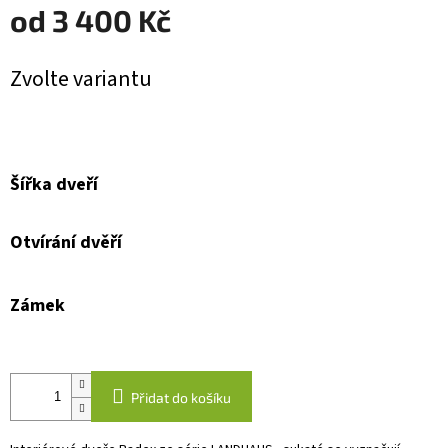
od
3 400 Kč
Měrná
Zvolte variantu
cena:
Šířka dveří
Otvírání dvěří
Zámek
Přidat do košíku