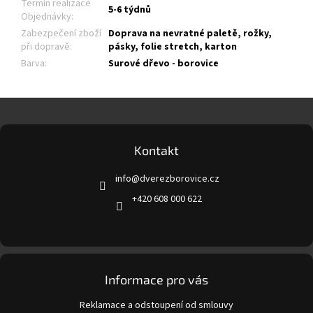
Termín realizace
5-6 týdnů
Objednávky
:
Zabezpečení zboží
Doprava na nevratné paletě, rožky,
při dopravě
:
pásky, folie stretch, karton
Barva
:
Surové dřevo - borovice
Z
á
p
a
Kontakt
t
info
@
dverezborovice.cz
í
+420 608 000 622
Informace pro vás
Reklamace a odstoupení od smlouvy