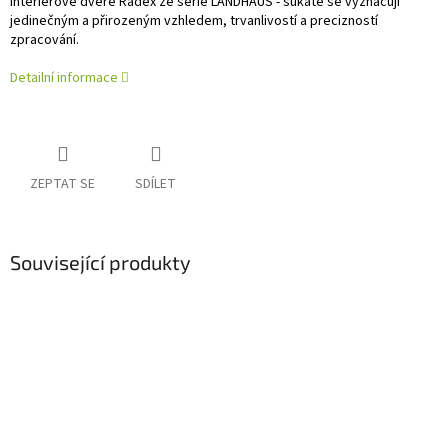
Interiérové dveře Radex ze série LANDHAUS - sukaté se vyznačují
jedinečným a přirozeným vzhledem, trvanlivostí a precizností
zpracování.
Detailní informace
ZEPTAT SE
SDÍLET
Související produkty