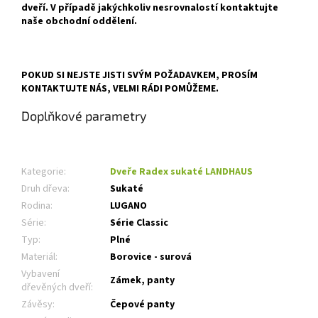
dveří. V případě jakýchkoliv nesrovnalostí kontaktujte
naše obchodní oddělení.
POKUD SI NEJSTE JISTI SVÝM POŽADAVKEM, PROSÍM
KONTAKTUJTE NÁS, VELMI RÁDI POMŮŽEME.
Doplňkové parametry
Kategorie
:
Dveře Radex sukaté LANDHAUS
Druh dřeva
:
Sukaté
Rodina
:
LUGANO
Série
:
Série Classic
Typ
:
Plné
Materiál
:
Borovice - surová
Vybavení
Zámek, panty
dřevěných dveří
:
Závěsy
:
Čepové panty