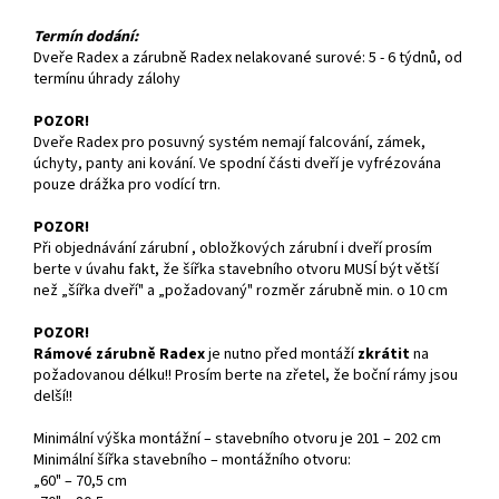
Termín dodání:
Dveře Radex a zárubně Radex nelakované surové: 5 - 6 týdnů, od
termínu úhrady zálohy
POZOR!
Dveře Radex pro posuvný systém nemají falcování, zámek,
úchyty, panty ani kování. Ve spodní části dveří je vyfrézována
pouze drážka pro vodící trn.
POZOR!
Při objednávání zárubní , obložkových zárubní i dveří prosím
berte v úvahu fakt, že šířka stavebního otvoru MUSÍ být větší
než „šířka dveří" a „požadovaný" rozměr zárubně min. o 10 cm
POZOR!
Rámové zárubně Radex
je nutno před montáží
zkrátit
na
požadovanou délku!! Prosím berte na zřetel, že boční rámy jsou
delší!!
Minimální výška montážní – stavebního otvoru je 201 – 202 cm
Minimální šířka stavebního – montážního otvoru:
„60" – 70,5 cm