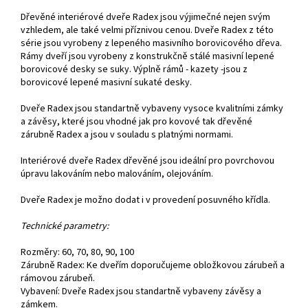
Dřevěné interiérové dveře Radex jsou výjimečné nejen svým
vzhledem, ale také velmi příznivou cenou. Dveře Radex z této
série jsou vyrobeny z lepeného masivního borovicového dřeva.
Rámy dveří jsou vyrobeny z konstrukčně stálé masivní lepené
borovicové desky se suky. Výplně rámů - kazety -jsou z
borovicové lepené masivní sukaté desky.
Dveře Radex jsou standartně vybaveny vysoce kvalitními zámky
a závěsy, které jsou vhodné jak pro kovové tak dřevěné
zárubně Radex a jsou v souladu s platnými normami.
Interiérové dveře Radex dřevěné jsou ideální pro povrchovou
úpravu lakováním nebo malováním, olejováním.
Dveře Radex je možno dodat i v provedení posuvného křídla.
Technické parametry:
Rozměry: 60, 70, 80, 90, 100
Zárubně Radex: Ke dveřím doporučujeme obložkovou zárubeň a
rámovou zárubeň.
Vybavení: Dveře Radex jsou standartně vybaveny závěsy a
zámkem.