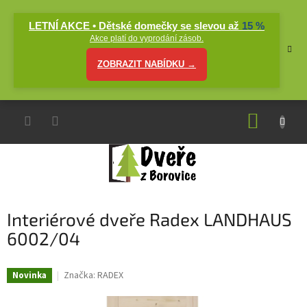
Přejít
na
LETNÍ AKCE • Dětské domečky se slevou až
15 %
obsah
Akce platí do vyprodání zásob.
ZOBRAZIT NABÍDKU →
NÁKUP
KOŠÍK
Interiérové dveře Radex LANDHAUS
6002/04
Značka:
RADEX
Novinka