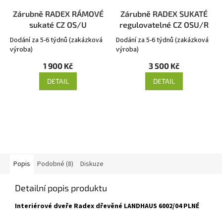
Zárubně RADEX RÁMOVÉ
Zárubně RADEX SUKATÉ
sukaté CZ OS/U
regulovatelné CZ OSU/R
Dodání za 5-6 týdnů (zakázková
Dodání za 5-6 týdnů (zakázková
výroba)
výroba)
1 900 Kč
3 500 Kč
DETAIL
DETAIL
Popis
Podobné (8)
Diskuze
Detailní popis produktu
Interiérové dveře Radex dřevěné LANDHAUS 6002/04 PLNÉ