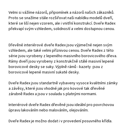
Velmi si vážíme názorů, připomínek a názorů našich zákazníků.
Proto se snažíme stále rozšiřovat naši nabídku modelů dveří,
které se liší nejen vzorem, ale i vnitřní konstrukcí. Dveře Radex
překvapí svým vzhledem, solidností a velmi dostupnou cenou.
Dřevěné interiérové dveře Radex jsou výjimečné nejen svým
vzhledem, ale také velmi příznivou cenou. Dveře Radex z této
série jsou vyrobeny z lepeného masivního borovicového dřeva.
Rámy dveří jsou vyrobeny z konstrukčně stálé masivní lepené
borovicové desky se suky. Výplně rámů - kazety -jsou z
borovicové lepené masivní sukaté desky.
Dveře Radex jsou standartně vybaveny vysoce kvalitními zámky
a závěsy, které jsou vhodné jak pro kovové tak dřevěné
zárubně Radex a jsou v souladu s platnými normami.
Interiérové dveře Radex dřevěné jsou ideální pro povrchovou
úpravu lakováním nebo malováním, olejováním.
Dveře Radex je možno dodat i v provedení posuvného křídla.