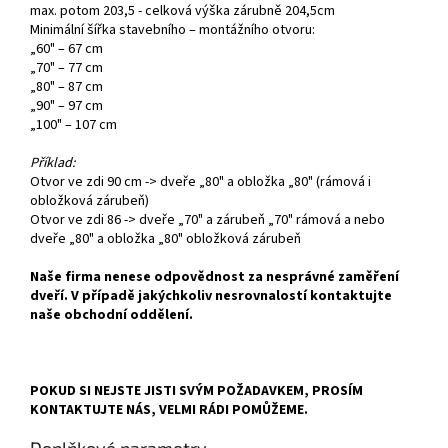
max. potom 203,5 - celková výška zárubně 204,5cm
Minimální šířka stavebního – montážního otvoru:
„60" – 67 cm
„70" – 77 cm
„80" – 87 cm
„90" – 97 cm
„100" – 107 cm
Příklad:
Otvor ve zdi 90 cm -> dveře „80" a obložka „80" (rámová i
obložková zárubeň)
Otvor ve zdi 86 -> dveře „70" a zárubeň „70" rámová a nebo
dveře „80" a obložka „80" obložková zárubeň
Naše firma nenese odpovědnost za nesprávné zaměření
dveří. V případě jakýchkoliv nesrovnalostí kontaktujte
naše obchodní oddělení.
POKUD SI NEJSTE JISTI SVÝM POŽADAVKEM, PROSÍM
KONTAKTUJTE NÁS, VELMI RÁDI POMŮŽEME.
Doplňkové parametry