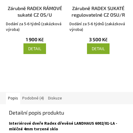
Zárubně RADEX RÁMOVÉ
Zárubně RADEX SUKATÉ
sukaté CZ OS/U
regulovatelné CZ OSU/R
Dodání za 5-6 týdnů (zakázková
Dodání za 5-6 týdnů (zakázková
výroba)
výroba)
1 900 Kč
3 500 Kč
DETAIL
DETAIL
Popis
Podobné (4)
Diskuze
Detailní popis produktu
Interiérové dveře Radex dřevěné LANDHAUS 6002/01-LA -
mléčné 4mm tvrzené sklo