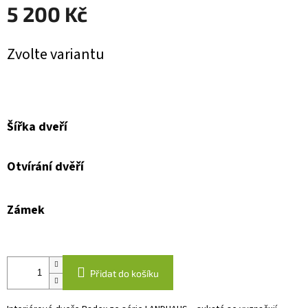
5 200 Kč
Měrná
Zvolte variantu
cena:
Šířka dveří
Otvírání dvěří
Zámek
Přidat do košíku