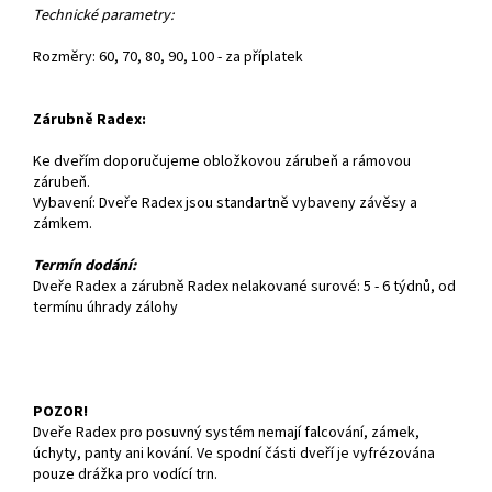
Technické parametry:
Rozměry: 60, 70, 80, 90, 100 - za příplatek
Zárubně Radex:
Ke dveřím doporučujeme obložkovou zárubeň a rámovou
zárubeň.
Vybavení: Dveře Radex jsou standartně vybaveny závěsy a
zámkem.
Termín dodání:
Dveře Radex a zárubně Radex nelakované surové: 5 - 6 týdnů, od
termínu úhrady zálohy
POZOR!
Dveře Radex pro posuvný systém nemají falcování, zámek,
úchyty, panty ani kování. Ve spodní části dveří je vyfrézována
pouze drážka pro vodící trn.