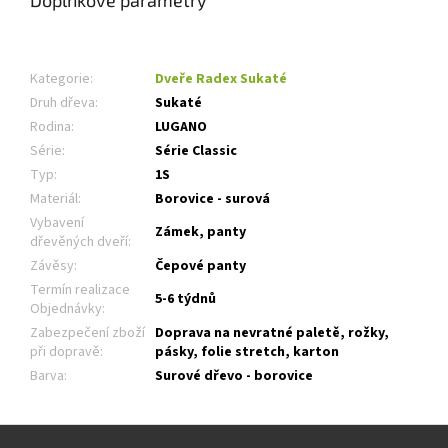
Kategorie
:
Dveře Radex Sukaté
Druh dřeva
:
Sukaté
Rodina
:
LUGANO
Série
:
Série Classic
Typ
:
1S
Materiál
:
Borovice - surová
Vybavení
Zámek, panty
dřevěných dveří
:
Závěsy
:
Čepové panty
Termín realizace
5-6 týdnů
Objednávky
:
Zabezpečení zboží
Doprava na nevratné paletě, rožky,
při dopravě
:
pásky, folie stretch, karton
Barva
:
Surové dřevo - borovice
Z