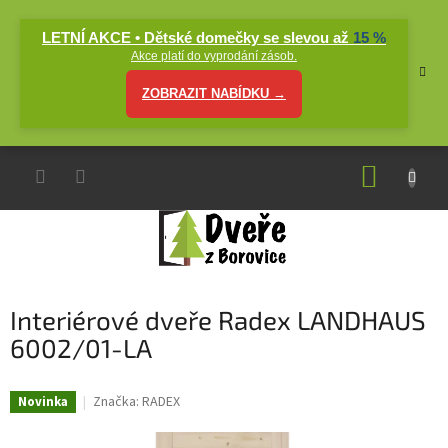
Přejít
na
LETNÍ AKCE • Dětské domečky se slevou až
15 %
obsah
Akce platí do vyprodání zásob.
ZOBRAZIT NABÍDKU →
NÁKUP
KOŠÍK
Interiérové dveře Radex LANDHAUS
6002/01-LA
Značka:
RADEX
Novinka