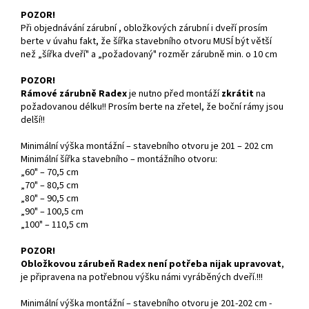
POZOR!
Při objednávání zárubní , obložkových zárubní i dveří prosím
berte v úvahu fakt, že šířka stavebního otvoru MUSÍ být větší
než „šířka dveří" a „požadovaný" rozměr zárubně min. o 10 cm
POZOR!
Rámové zárubně Radex
je nutno před montáží
zkrátit
na
požadovanou délku!! Prosím berte na zřetel, že boční rámy jsou
delší!!
Minimální výška montážní – stavebního otvoru je 201 – 202 cm
Minimální šířka stavebního – montážního otvoru:
„60" – 70,5 cm
„70" – 80,5 cm
„80" – 90,5 cm
„90" – 100,5 cm
„100" – 110,5 cm
POZOR!
Obložkovou zárubeň Radex není potřeba nijak upravovat
,
je připravena na potřebnou výšku námi vyráběných dveří.!!!
Minimální výška montážní – stavebního otvoru je 201-202 cm -