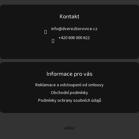
á
p
a
Kontakt
t
info
@
dverezborovice.cz
í
+420 608 000 622
Informace pro vás
Reklamace a odstoupení od smlouvy
Obchodní podmínky
Podmínky ochrany osobních údajů
AHOJ