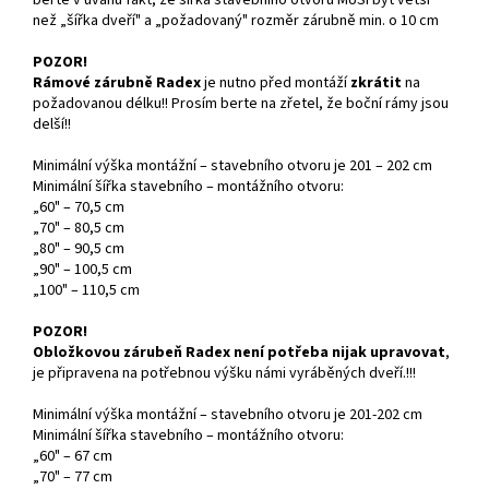
než „šířka dveří" a „požadovaný" rozměr zárubně min. o 10 cm
POZOR!
Rámové zárubně Radex
je nutno před montáží
zkrátit
na
požadovanou délku!! Prosím berte na zřetel, že boční rámy jsou
delší!!
Minimální výška montážní – stavebního otvoru je 201 – 202 cm
Minimální šířka stavebního – montážního otvoru:
„60" – 70,5 cm
„70" – 80,5 cm
„80" – 90,5 cm
„90" – 100,5 cm
„100" – 110,5 cm
POZOR!
Obložkovou zárubeň Radex není potřeba nijak upravovat
,
je připravena na potřebnou výšku námi vyráběných dveří.!!!
Minimální výška montážní – stavebního otvoru je 201-202 cm
Minimální šířka stavebního – montážního otvoru:
„60" – 67 cm
„70" – 77 cm