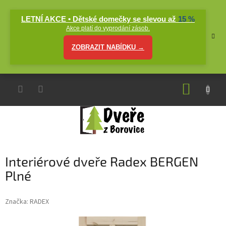
Přejít
na
LETNÍ AKCE • Dětské domečky se slevou až
15 %
obsah
Akce platí do vyprodání zásob.
ZOBRAZIT NABÍDKU →
NÁKUP
KOŠÍK
Interiérové dveře Radex BERGEN
Plné
Značka:
RADEX