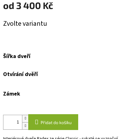
od
3 400 Kč
Měrná
Zvolte variantu
cena:
Šířka dveří
Otvírání dvěří
Zámek
Přidat do košíku
Interiérové dveře Radex ze série Classic - sukaté se vyznačují