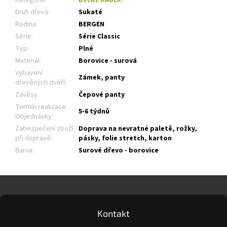
Druh dřeva
:
Sukaté
Rodina
:
BERGEN
Série
:
Série Classic
Typ
:
Plné
Materiál
:
Borovice - surová
Vybavení
Zámek, panty
dřevěných dveří
:
Závěsy
:
Čepové panty
Termín realizace
5-6 týdnů
Objednávky
:
Zabezpečení zboží
Doprava na nevratné paletě, rožky,
při dopravě
:
pásky, folie stretch, karton
Barva
:
Surové dřevo - borovice
Z
á
p
a
Kontakt
t