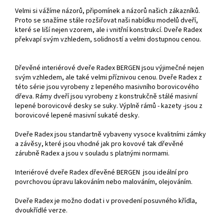
Velmi si vážíme názorů, připomínek a názorů našich zákazníků.
Proto se snažíme stále rozšiřovat naši nabídku modelů dveří,
které se liší nejen vzorem, ale i vnitřní konstrukcí. Dveře Radex
překvapí svým vzhledem, solidností a velmi dostupnou cenou.
Dřevěné interiérové dveře Radex BERGEN jsou výjimečné nejen
svým vzhledem, ale také velmi příznivou cenou. Dveře Radex z
této série jsou vyrobeny z lepeného masivního borovicového
dřeva. Rámy dveří jsou vyrobeny z konstrukčně stálé masivní
lepené borovicové desky se suky. Výplně rámů - kazety -jsou z
borovicové lepené masivní sukaté desky.
Dveře Radex jsou standartně vybaveny vysoce kvalitními zámky
a závěsy, které jsou vhodné jak pro kovové tak dřevěné
zárubně Radex a jsou v souladu s platnými normami.
Interiérové dveře Radex dřevěné BERGEN jsou ideální pro
povrchovou úpravu lakováním nebo malováním, olejováním.
Dveře Radex je možno dodat i v provedení posuvného křídla,
dvoukřídlé verze.