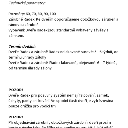
Technické parametry:
Rozměry: 60, 70, 80, 90, 100
Zárubně Radex: Ke dveřím doporučujeme obložkovou zárubeň a
rámovou zárubeň.
Vybavení: Dveře Radex jsou standartně vybaveny závěsy a
zámkem.
Termín dodání:
Dveře Radex a zárubně Radex nelakované surové: 5 - 6 týdnů, od
termínu úhrady zálohy
Dveře Radex a zárubně lRadex lakované, olejované: 6 – 7 týdnů ,
od termínu úhrady zálohy
POZOR!
Dveře Radex pro posuvný systém nemají falcování, zámek,
úchyty, panty ani kování. Ve spodní části dveří je vyfrézována
pouze drážka pro vodící trn.
POZOR!
Při objednávání zárubní , obložkových zárubní i dveří prosím
berte v úvahu fakt, že šířka stavebního otvoru MUSÍ být větší