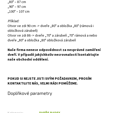
„80" – 87 cm
„90" – 97 cm
„100" – 107 cm
Příklad:
Otvor ve zdi 90 cm -> dveře „80" a obložka „80" (rámová i
obložková zárubeň)
Otvor ve zdi 86 -> dveře „70" a zárubeň „70" rámová a nebo
dveře „80" a obložka „80" obložková zárubeň
Naše firma nenese odpovědnost za nesprávné zaměření
dveří. V případě jakýchkoliv nesrovnalostí kontaktujte
naše obchodní oddělení.
POKUD SI NEJSTE JISTI SVÝM POŽADAVKEM, PROSÍM
KONTAKTUJTE NÁS, VELMI RÁDI POMŮŽEME.
Doplňkové parametry
Kategorie
:
DVEŘE RADEX