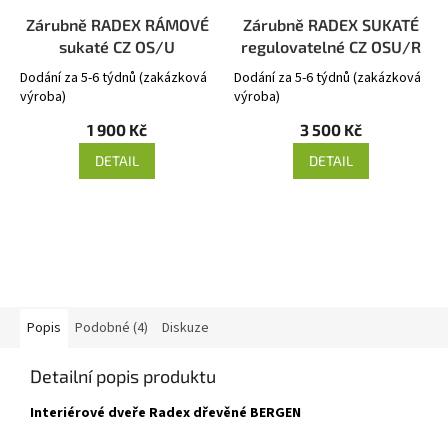
Zárubně RADEX RÁMOVÉ
Zárubně RADEX SUKATÉ
sukaté CZ OS/U
regulovatelné CZ OSU/R
Dodání za 5-6 týdnů (zakázková
Dodání za 5-6 týdnů (zakázková
výroba)
výroba)
1 900 Kč
3 500 Kč
DETAIL
DETAIL
Popis
Podobné (4)
Diskuze
Detailní popis produktu
Interiérové dveře Radex dřevěné BERGEN