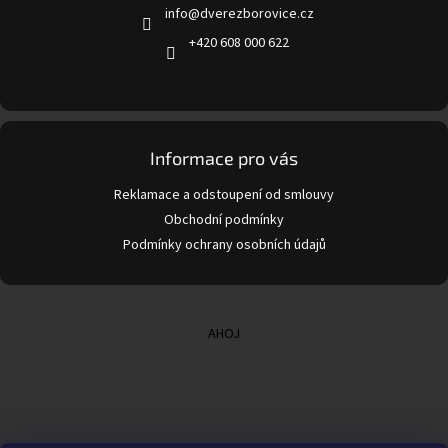
info
@
dverezborovice.cz
í
+420 608 000 622
Informace pro vás
Reklamace a odstoupení od smlouvy
Obchodní podmínky
Podmínky ochrany osobních údajů
AHOJ