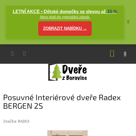
Přejít
na
LETNÍ AKCE • Dětské domečky se slevou až
15 %
obsah
Akce platí do vyprodání zásob.
ZOBRAZIT NABÍDKU →
NÁKUP
KOŠÍK
Posuvné Interiérové dveře Radex
BERGEN 2S
Značka:
RADEX