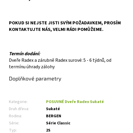
POKUD SI NEJSTE JISTI SVÝM POŽADAVKEM, PROSÍM
KONTAKTUJTE NÁS, VELMI RÁDI POMŮŽEME.
Termín dodání:
Dveře Radex a zárubně Radex surové: 5 - 6 týdnů, od
termínu úhrady zálohy
Doplňkové parametry
Kategorie
:
POSUVNÉ Dveře Radex Sukaté
Druh dřeva
:
Sukaté
Rodina
:
BERGEN
Série
:
Série Classic
Typ
:
2S