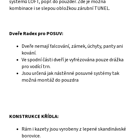
systémů LOFT, popř. do pouzder. Zde je možná
kombinace i se slepou obložkou zárubní TUNEL.
Dveře Radex pro POSUV:
Dveře nemají falcování, zámek, úchyty, panty ani
kování.
Ve spodní části dveří je vyfrézována pouze drážka
pro vodící trn.
Jsou určená jak nástěnné posuvné systémy tak
možná montáž do pouzdra
KONSTRUKCE KŘÍDLA:
Rám i kazety jsou vyrobeny z lepené skandinávské
borovice.