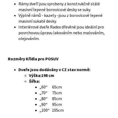
Rámy dveří jsou vyrobeny z konstrukčně stálé
masivní lepené borovicové desky se suky.
Výplně rámů - kazety -jsou z borovicové lepené
masivní sukaté desky.
Interiérové dveře Radex dřevěné jsou ideální pro
povrchovou úpravu lakováním nebo malováním,
olejováním.
Rozměry Křídla pro POSUV
Dveře jsou dodávány v CZ stav normě:
Výška:198 cm
Šířka:
„60“ 65cm
„70“ 75cm
„80“ 85cm
„90“ 95cm
„100“ 105cm