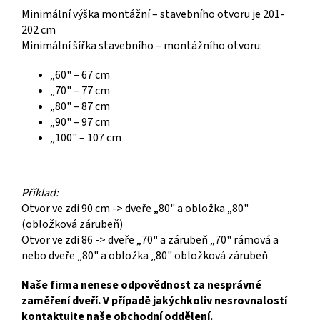
Minimální výška montážní – stavebního otvoru je 201-
202 cm
Minimální šířka stavebního – montážního otvoru:
„60" – 67 cm
„70" – 77 cm
„80" – 87 cm
„90" – 97 cm
„100" – 107 cm
Příklad:
Otvor ve zdi 90 cm -> dveře „80" a obložka „80"
(obložková zárubeň)
Otvor ve zdi 86 -> dveře „70" a zárubeň „70" rámová a
nebo dveře „80" a obložka „80" obložková zárubeň
Naše firma nenese odpovědnost za nesprávné
zaměření dveří. V případě jakýchkoliv nesrovnalostí
kontaktujte naše obchodní oddělení.