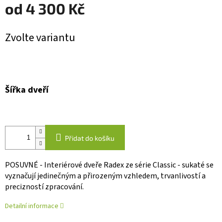
od
4 300 Kč
Měrná
Zvolte variantu
cena:
Šířka dveří
Přidat do košíku
POSUVNÉ - Interiérové dveře Radex ze série Classic - sukaté se
vyznačují jedinečným a přirozeným vzhledem, trvanlivostí a
precizností zpracování.
Detailní informace