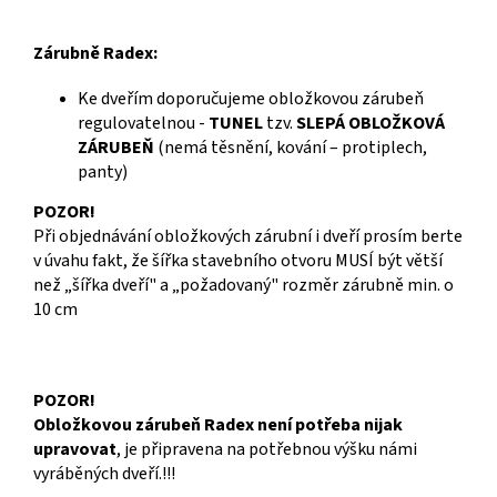
Zárubně Radex:
Ke dveřím doporučujeme obložkovou zárubeň
regulovatelnou -
TUNEL
tzv.
SLEPÁ OBLOŽKOVÁ
ZÁRUBEŇ
(nemá těsnění, kování – protiplech,
panty)
POZOR!
Při objednávání obložkových zárubní i dveří prosím berte
v úvahu fakt, že šířka stavebního otvoru MUSÍ být větší
než „šířka dveří" a „požadovaný" rozměr zárubně min. o
10 cm
POZOR!
Obložkovou zárubeň Radex není potřeba nijak
upravovat
, je připravena na potřebnou výšku námi
vyráběných dveří.!!!