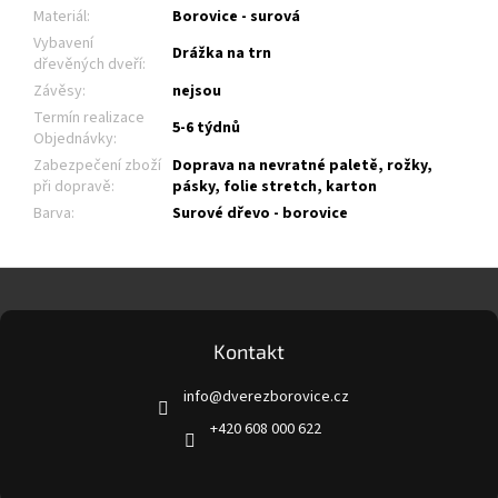
Materiál
:
Borovice - surová
Vybavení
Drážka na trn
dřevěných dveří
:
Závěsy
:
nejsou
Termín realizace
5-6 týdnů
Objednávky
:
Zabezpečení zboží
Doprava na nevratné paletě, rožky,
při dopravě
:
pásky, folie stretch, karton
Barva
:
Surové dřevo - borovice
Z
á
p
a
Kontakt
t
info
@
dverezborovice.cz
í
+420 608 000 622