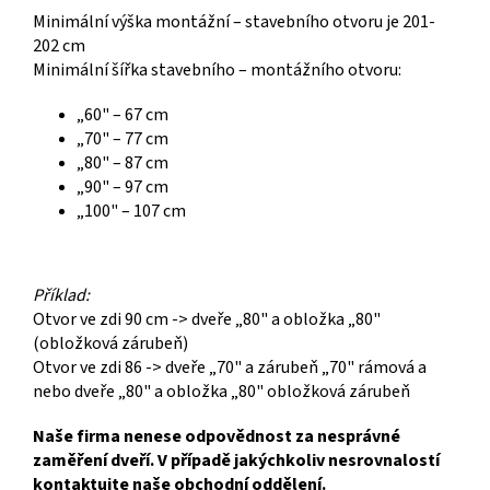
Minimální výška montážní – stavebního otvoru je 201-
202 cm
Minimální šířka stavebního – montážního otvoru:
„60" – 67 cm
„70" – 77 cm
„80" – 87 cm
„90" – 97 cm
„100" – 107 cm
Příklad:
Otvor ve zdi 90 cm -> dveře „80" a obložka „80"
(obložková zárubeň)
Otvor ve zdi 86 -> dveře „70" a zárubeň „70" rámová a
nebo dveře „80" a obložka „80" obložková zárubeň
Naše firma nenese odpovědnost za nesprávné
zaměření dveří. V případě jakýchkoliv nesrovnalostí
kontaktujte naše obchodní oddělení.