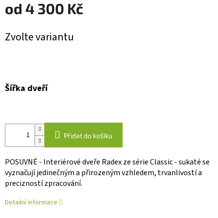
od
4 300 Kč
Měrná
Zvolte variantu
cena:
Šířka dveří
Přidat do košíku
POSUVNÉ - Interiérové dveře Radex ze série Classic - sukaté se
vyznačují jedinečným a přirozeným vzhledem, trvanlivostí a
precizností zpracování.
Detailní informace