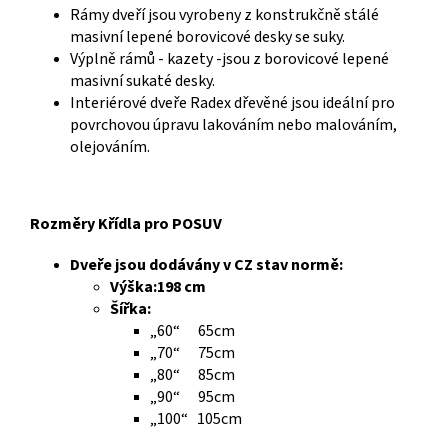
Rámy dveří jsou vyrobeny z konstrukčně stálé
masivní lepené borovicové desky se suky.
Výplně rámů - kazety -jsou z borovicové lepené
masivní sukaté desky.
Interiérové dveře Radex dřevěné jsou ideální pro
povrchovou úpravu lakováním nebo malováním,
olejováním.
Rozměry Křídla pro POSUV
Dveře jsou dodávány v CZ stav normě:
Výška:198 cm
Šířka:
„60“ 65cm
„70“ 75cm
„80“ 85cm
„90“ 95cm
„100“ 105cm