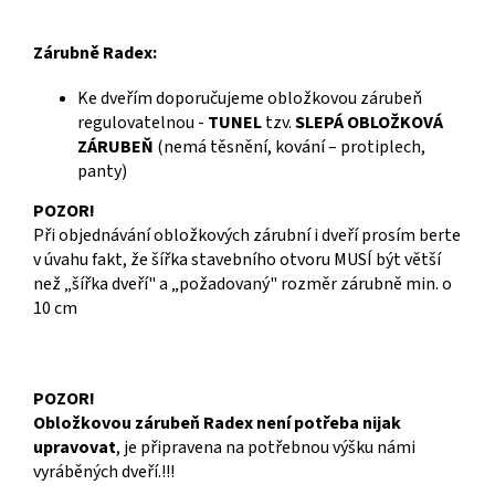
Zárubně Radex:
Ke dveřím doporučujeme obložkovou zárubeň
regulovatelnou -
TUNEL
tzv.
SLEPÁ OBLOŽKOVÁ
ZÁRUBEŇ
(nemá těsnění, kování – protiplech,
panty)
POZOR!
Při objednávání obložkových zárubní i dveří prosím berte
v úvahu fakt, že šířka stavebního otvoru MUSÍ být větší
než „šířka dveří" a „požadovaný" rozměr zárubně min. o
10 cm
POZOR!
Obložkovou zárubeň Radex není potřeba nijak
upravovat
, je připravena na potřebnou výšku námi
vyráběných dveří.!!!