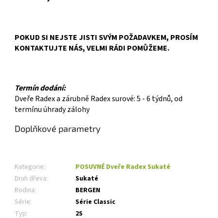
POKUD SI NEJSTE JISTI SVÝM POŽADAVKEM, PROSÍM
KONTAKTUJTE NÁS, VELMI RÁDI POMŮŽEME.
Termín dodání:
Dveře Radex a zárubně Radex surové: 5 - 6 týdnů, od
termínu úhrady zálohy
Doplňkové parametry
Kategorie
:
POSUVNÉ Dveře Radex Sukaté
Druh dřeva
:
Sukaté
Rodina
:
BERGEN
Série
:
Série Classic
Typ
:
2S