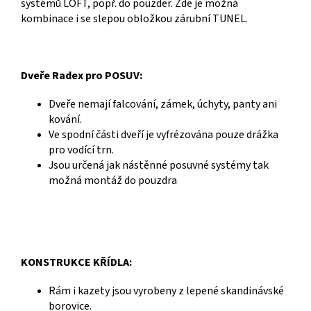
systémů LOFT, popř. do pouzder. Zde je možná
kombinace i se slepou obložkou zárubní TUNEL.
Dveře Radex pro POSUV:
Dveře nemají falcování, zámek, úchyty, panty ani
kování.
Ve spodní části dveří je vyfrézována pouze drážka
pro vodící trn.
Jsou určená jak nástěnné posuvné systémy tak
možná montáž do pouzdra
KONSTRUKCE KŘÍDLA:
Rám i kazety jsou vyrobeny z lepené skandinávské
borovice.