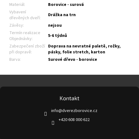
Materiál
:
Borovice - surová
Vybavení
Drážka na trn
dřevěných dveří
:
Závěsy
:
nejsou
Termín realizace
5-6 týdnů
Objednávky
:
Zabezpečení zboží
Doprava na nevratné paletě, rožky,
při dopravě
:
pásky, folie stretch, karton
Barva
:
Surové dřevo - borovice
Z
á
p
a
Kontakt
t
info
@
dverezborovice.cz
í
+420 608 000 622