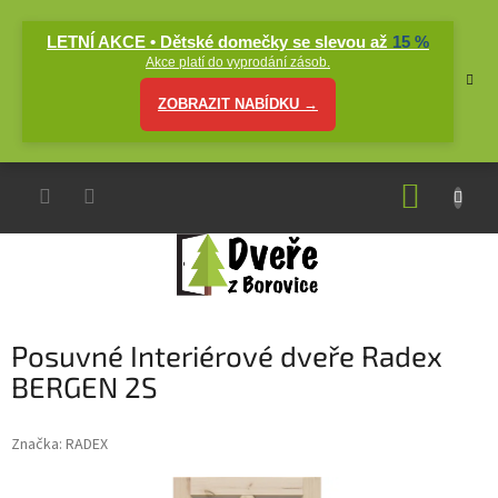
Přejít
na
LETNÍ AKCE • Dětské domečky se slevou až
15 %
obsah
Akce platí do vyprodání zásob.
ZOBRAZIT NABÍDKU →
NÁKUP
KOŠÍK
Posuvné Interiérové dveře Radex
BERGEN 2S
Značka:
RADEX