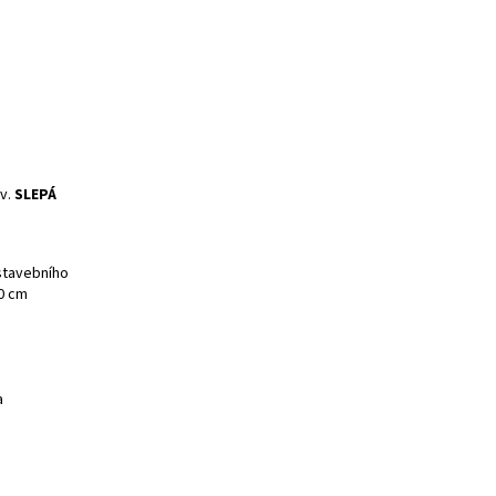
v.
SLEPÁ
 stavebního
10 cm
a