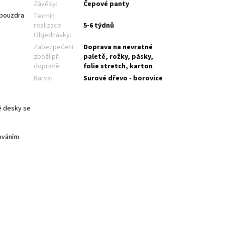
Závěsy
:
Čepové panty
 pouzdra
Termín
realizace
5-6 týdnů
Objednávky
:
Zabezpečení
Doprava na nevratné
zboží při
paletě, rožky, pásky,
dopravě
:
folie stretch, karton
Barva
:
Surové dřevo - borovice
é desky se
kováním