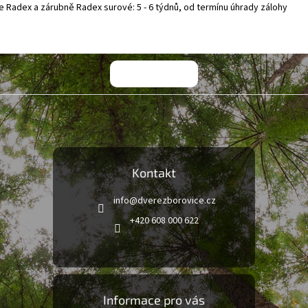
e Radex a zárubně Radex surové: 5 - 6 týdnů, od termínu úhrady zálohy
Kontakt
info
@
dverezborovice.cz
+420 608 000 622
Informace pro vás