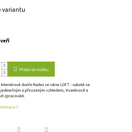
e variantu
veří
Přidat do košíku
Interiérové dveře Radex ze série LOFT - sukaté se
 jedinečným a přirozeným vzhledem, trvanlivostí a
tí zpracování.
informace