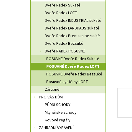
n
Dveře Radex Sukaté
n
Dveře Radex LOFT
í
Dveře Radex INDUSTRIAL sukaté
p
a
Dveře Radex LANDHAUS sukaté
n
Dveře Radex Premium bezsuké
e
Dveře Radex Bezsuké
l
Dveře RADEX POSUVNÉ
POSUVNÉ Dveře Radex Sukaté
POSUVNÉ Dveře Radex LOFT
POSUVNÉ Dveře Radex Bezsuké
Posuvné systémy LOFT
Zárubně
PRO VÁŠ DŮM
PŮDNÍ SCHODY
Mlynářské schody
Kovové regály
ZAHRADNÍ VYBAVENÍ