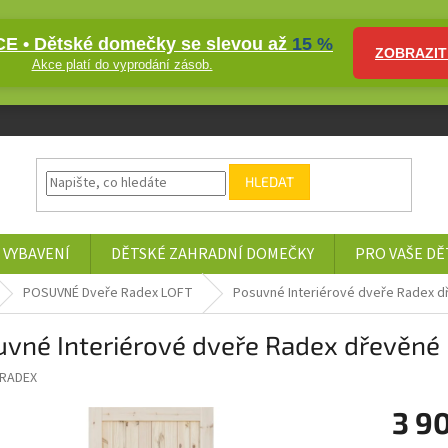
E • Dětské domečky se slevou až
15 %
ZOBRAZIT
Akce platí do vyprodání zásob.
HLEDAT
 VYBAVENÍ
DĚTSKÉ ZAHRADNÍ DOMEČKY
PRO VAŠE DĚ
POSUVNÉ Dveře Radex LOFT
Posuvné Interiérové dveře Radex d
vné Interiérové dveře Radex dřevěné 
RADEX
3 9