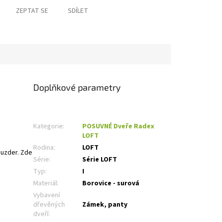
ZEPTAT SE
SDÍLET
Doplňkové parametry
Kategorie
:
POSUVNÉ Dveře Radex
LOFT
Rodina
:
LOFT
uzder. Zde
Série
:
Série LOFT
Typ
:
I
Materiál
:
Borovice - surová
Vybavení
dřevěných
Zámek, panty
dveří
: