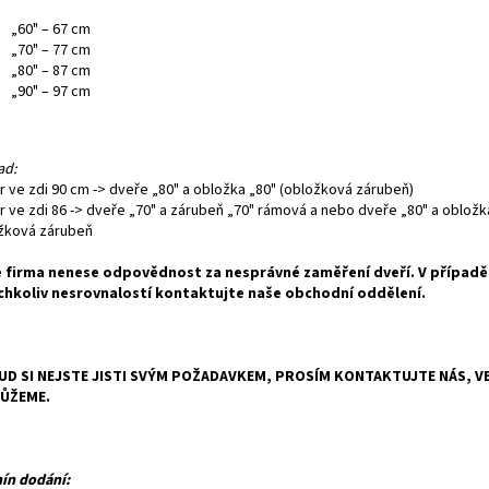
„60" – 67 cm
„70" – 77 cm
„80" – 87 cm
„90" – 97 cm
ad:
r ve zdi 90 cm -> dveře „80" a obložka „80" (obložková zárubeň)
r ve zdi 86 -> dveře „70" a zárubeň „70" rámová a nebo dveře „80" a obložk
žková zárubeň
 firma nenese odpovědnost za nesprávné zaměření dveří. V případě
chkoliv nesrovnalostí kontaktujte naše obchodní oddělení.
D SI NEJSTE JISTI SVÝM POŽADAVKEM, PROSÍM KONTAKTUJTE NÁS, VE
ŮŽEME.
ín dodání: