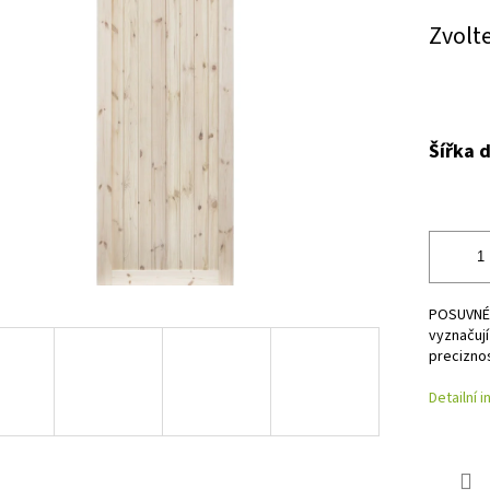
Měrná
Zvolt
cena:
Šířka d
POSUVNÉ 
vyznačují
preciznos
Detailní 