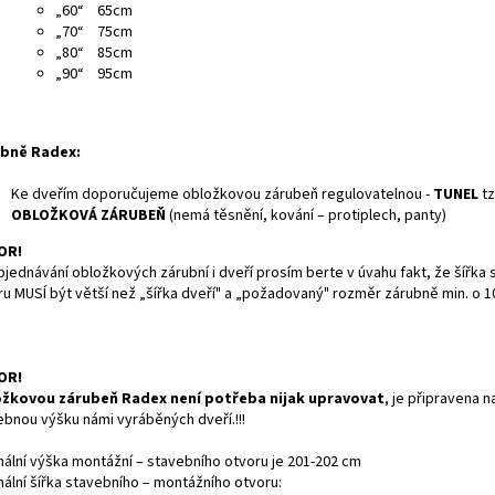
„60“ 65cm
„70“ 75cm
„80“ 85cm
„90“ 95cm
bně Radex:
Ke dveřím doporučujeme obložkovou zárubeň regulovatelnou -
TUNEL
tz
OBLOŽKOVÁ ZÁRUBEŇ
(nemá těsnění, kování – protiplech, panty)
OR!
bjednávání obložkových zárubní i dveří prosím berte v úvahu fakt, že šířka
ru MUSÍ být větší než „šířka dveří" a „požadovaný" rozměr zárubně min. o 
OR!
žkovou zárubeň Radex není potřeba nijak upravovat
, je připravena n
ebnou výšku námi vyráběných dveří.!!!
mální výška montážní – stavebního otvoru je 201-202 cm
mální šířka stavebního – montážního otvoru: