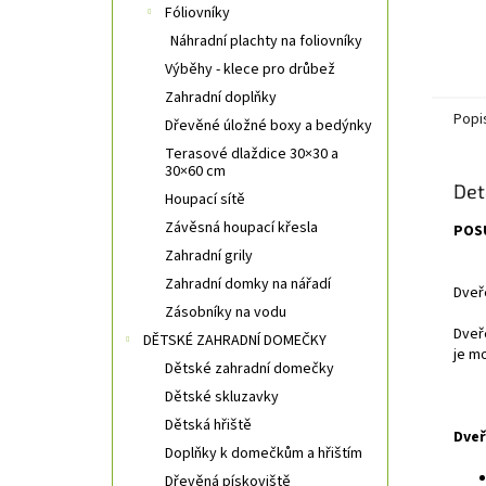
Fóliovníky
Náhradní plachty na foliovníky
Výběhy - klece pro drůbež
Zahradní doplňky
Popi
Dřevěné úložné boxy a bedýnky
Terasové dlaždice 30×30 a
30×60 cm
Det
Houpací sítě
Závěsná houpací křesla
POSU
Zahradní grily
Zahradní domky na nářadí
Dveř
Zásobníky na vodu
Dveř
DĚTSKÉ ZAHRADNÍ DOMEČKY
je m
Dětské zahradní domečky
Dětské skluzavky
Dětská hřiště
Dveř
Doplňky k domečkům a hřištím
Dřevěná pískoviště