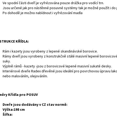
Ve spodní části dveří je vyfrézována pouze drážka pro vodící trn.
Jsou určené jak pro nástěnné posuvné systémy tak je možné použít i do
Po dohodě je možno nabídnout i vyfrézování madla
STRUKCE KŘÍDLA:
Rám i kazety jsou vyrobeny z lepené skandinávské borovice.
Rámy dveří jsou vyrobeny z konstrukčně stálé masivní lepené borovicov
suky.
Výplně rámů - kazety -jsou z borovicové lepené masivní sukaté desky.
Interiérové dveře Radex dřevěné jsou ideální pro povrchovou úpravu la
nebo malováním, olejováním.
ěry Křídla pro POSUV
Dveře jsou dodávány v CZ stav normě:
Výška:198 cm
Šířka: