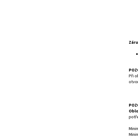
Záru
POZ
Při o
otvo
POZ
Oblo
potř
Mini
Mini