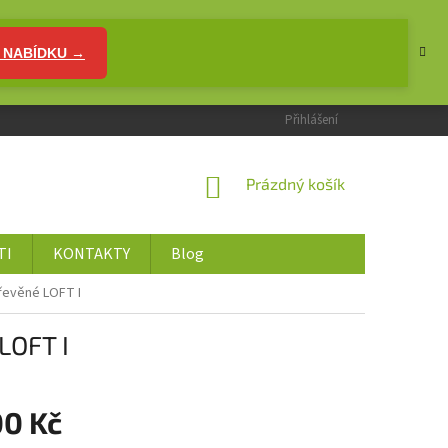
 NABÍDKU →
Přihlášení
NÁKUPNÍ
Prázdný košík
KOŠÍK
TI
KONTAKTY
Blog
řevěné LOFT I
LOFT I
00 Kč