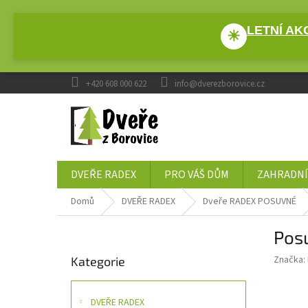
Přejít
na
LETNÍ AKC
obsah
☀
+420 608 000 622
info@dverezborovice.cz
DVEŘE RADEX
PRO VÁŠ DŮM
ZAHRADNÍ
Domů
DVEŘE RADEX
Dveře RADEX POSUVNÉ
P
Posu
o
Přeskočit
s
Značka:
Kategorie
kategorie
t
r
a
DVEŘE RADEX