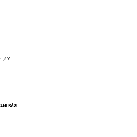
a „80"
LMI RÁDI