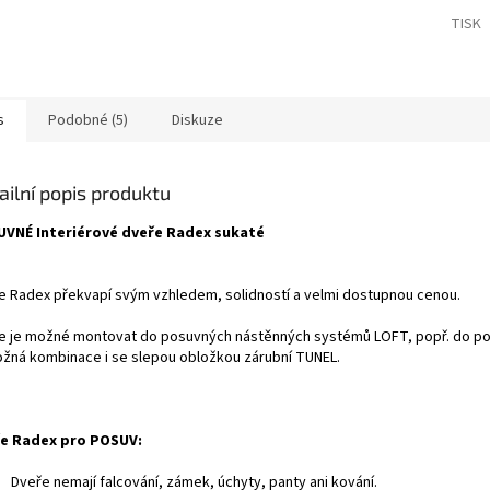
TISK
s
Podobné (5)
Diskuze
ailní popis produktu
VNÉ Interiérové dveře Radex sukaté
e Radex překvapí svým vzhledem, solidností a velmi dostupnou cenou.
e je možné montovat do posuvných nástěnných systémů LOFT, popř. do po
ožná kombinace i se slepou obložkou zárubní TUNEL.
e Radex pro POSUV:
Dveře nemají falcování, zámek, úchyty, panty ani kování.