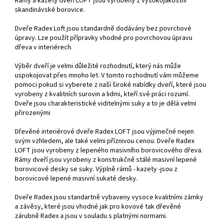
Rámy a kazety dveří LOFT jsou vyrobeny z vysokojakostní
skandinávské borovice.
Dveře Radex Loft jsou standardně dodávány bez povrchové
úpravy. Lze použít přípravky vhodné pro povrchovou úpravu
dřeva v interiérech.
Výběr dveří je velmi důležité rozhodnutí, který nás může
uspokojovat přes mnoho let. V tomto rozhodnutí vám můžeme
pomoci pokud si vyberete z naší široké nabídky dveří, které jsou
vyrobeny z kvalitních surovin a lidmi, kteří své práci rozumí.
Dveře jsou charakteristické viditelnými suky a to je dělá velmi
přirozenými
Dřevěné interiérové dveře Radex LOFT jsou výjimečné nejen
svým vzhledem, ale také velmi příznivou cenou. Dveře Radex
LOFT jsou vyrobeny z lepeného masivního borovicového dřeva.
Rámy dveří jsou vyrobeny z konstrukčně stálé masivní lepené
borovicové desky se suky. Výplně rámů - kazety -jsou z
borovicové lepené masivní sukaté desky.
Dveře Radex jsou standartně vybaveny vysoce kvalitními zámky
a závěsy, které jsou vhodné jak pro kovové tak dřevěné
zárubně Radex a jsou v souladu s platnými normami.