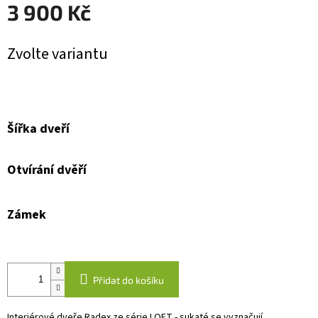
3 900 Kč
Měrná
Zvolte variantu
cena:
Šířka dveří
Otvírání dvěří
Zámek
Přidat do košíku
Interiérové dveře Radex ze série LOFT - sukaté se vyznačují