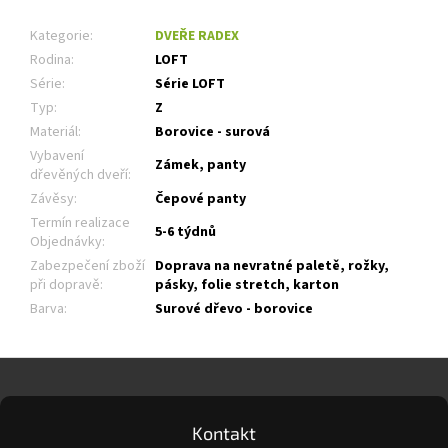
Kategorie
:
DVEŘE RADEX
Rodina
:
LOFT
Série
:
Série LOFT
Typ
:
Z
Materiál
:
Borovice - surová
Vybavení
Zámek, panty
dřevěných dveří
:
Závěsy
:
Čepové panty
Termín realizace
5-6 týdnů
Objednávky
:
Zabezpečení zboží
Doprava na nevratné paletě, rožky,
při dopravě
:
pásky, folie stretch, karton
Barva
:
Surové dřevo - borovice
Z
á
p
a
Kontakt