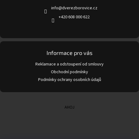
t
info
@
dverezborovice.cz
í
+420 608 000 622
Informace pro vás
Reklamace a odstoupení od smlouvy
Obchodní podmínky
Podmínky ochrany osobních údajů
AHOJ