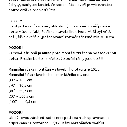
úchyty, panty ani kování. Ve spodní části dveří je vyfrézována
pouze drážka pro vodící trn.
POZOR!
Při objednávání zárubní , obložkových zárubní i dveří prosím
berte v úvahu fakt, že šířka stavebního otvoru MUSÍ být větší
než „šířka dveří" a „požadovaný" rozměr zárubně min. o 10 cm.
POZOR!
Rámové zárubně je nutno před montáží zkrátit na požadovanou
délku!! Prosím berte na zřetel, že boční rámy jsou delší!!
Minimální výška montážní – stavebního otvoru je 202 cm
Minimální šířka stavebního – montážního otvoru:
„60" – 70,5 cm
„70" – 80,5 cm
„80" – 90,5 cm
„90" – 100,5 cm
„100" – 110,5 cm
POZOR!
Obložkovou zárubeň Radex není potřeba nijak upravovat, je
připravena na potřebnou výšku námi vyráběných dveří.!!!