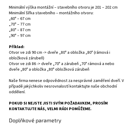
Minimální výška montážní – stavebního otvoru je 201 – 202 cm
Minimální šířka stavebního – montážního otvoru:
„60" – 67 cm
„70" – 77 cm
„80" – 87 cm
„90" – 97 cm
Příklad:
Otvor ve zdi 90 cm -> dveře „80" a obložka „80" (rámová i
obložková zárubeň)
Otvor ve zdi 86 -> dveře „70" a zárubeň „70" rámová a nebo
dveře „80" a obložka „80" obložková zárubeň
Naše firma nenese odpovědnost za nesprávné zaměření dveří. V
případě jakýchkoliv nesrovnalostí kontaktujte naše obchodní
oddělení.
POKUD SI NEJSTE JISTI SVÝM POŽADAVKEM, PROSÍM
KONTAKTUJTE NÁS, VELMI RÁDI POMŮŽEME.
Doplňkové parametry