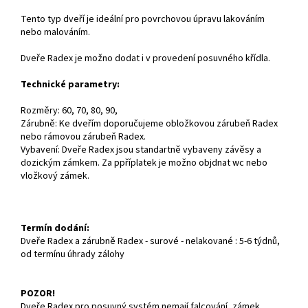
Tento typ dveří je ideální pro povrchovou úpravu lakováním
nebo malováním.
Dveře Radex je možno dodat i v provedení posuvného křídla.
Technické parametry:
Rozměry: 60, 70, 80, 90,
Zárubně: Ke dveřím doporučujeme obložkovou zárubeň Radex
nebo rámovou zárubeň Radex.
Vybavení: Dveře Radex jsou standartně vybaveny závěsy a
dozickým zámkem. Za ppříplatek je možno objdnat wc nebo
vložkový zámek.
Termín dodání:
Dveře Radex a zárubně Radex - surové - nelakované : 5-6 týdnů,
od termínu úhrady zálohy
POZOR!
Dveře Radex pro posuvný systém nemají falcování, zámek,