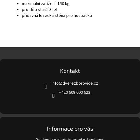
maximální zatížení: 150 kg
pro děti starší 3 let
přídavná lezecká stěna pro houpačku
Z
á
p
a
Kontakt
t
info
@
dverezborovice.cz
í
+420 608 000 622
Informace pro vás
Reklamace a odstoupení od smlouvy