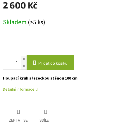
2 600 Kč
Měrná
Skladem
(>5 ks)
cena:
Přidat do košíku
Houpací kruh s lezeckou stěnou 100 cm
Detailní informace
ZEPTAT SE
SDÍLET