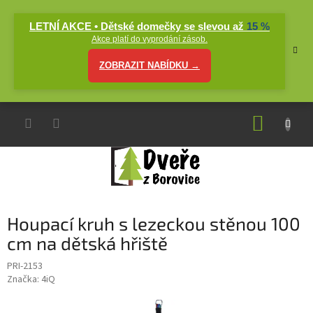
Přejít
na
LETNÍ AKCE • Dětské domečky se slevou až
15 %
obsah
Akce platí do vyprodání zásob.
ZOBRAZIT NABÍDKU →
NÁKUP
KOŠÍK
Houpací kruh s lezeckou stěnou 100
cm na dětská hřiště
PRI-2153
Značka:
4iQ