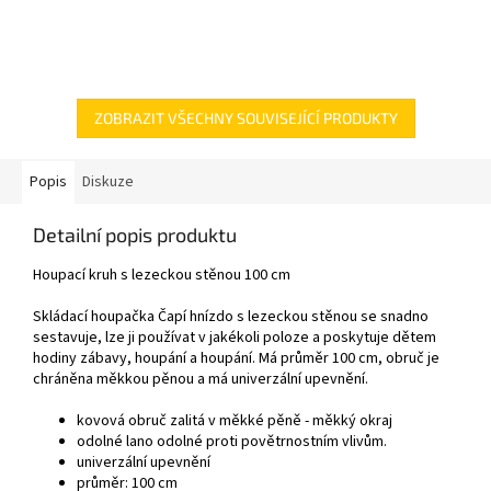
ZOBRAZIT VŠECHNY SOUVISEJÍCÍ PRODUKTY
Popis
Diskuze
Detailní popis produktu
Houpací kruh s lezeckou stěnou 100 cm
Skládací houpačka Čapí hnízdo s lezeckou stěnou se snadno
sestavuje, lze ji používat v jakékoli poloze a poskytuje dětem
hodiny zábavy, houpání a houpání. Má průměr 100 cm, obruč je
chráněna měkkou pěnou a má univerzální upevnění.
kovová obruč zalitá v měkké pěně - měkký okraj
odolné lano odolné proti povětrnostním vlivům.
univerzální upevnění
průměr: 100 cm