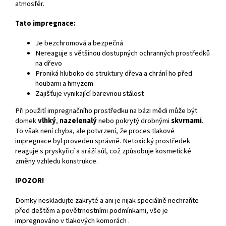
atmosfér.
Tato impregnace:
Je bezchromová a bezpečná
Nereaguje s většinou dostupných ochranných prostředků
na dřevo
Proniká hluboko do struktury dřeva a chrání ho před
houbami a hmyzem
Zajišťuje vynikající barevnou stálost
Při použití impregnačního prostředku na bázi mědi může být
domek
vlhký
,
nazelenalý
nebo pokrytý drobnými
skvrnami
.
To však není chyba, ale potvrzení, že proces tlakové
impregnace byl proveden správně. Netoxický prostředek
reaguje s pryskyřicí a sráží sůl, což způsobuje kosmetické
změny vzhledu konstrukce.
!POZOR!
Domky neskladujte zakryté a ani je nijak speciálně nechraňte
před deštěm a povětrnostními podmínkami, vše je
impregnováno v tlakových komorách .