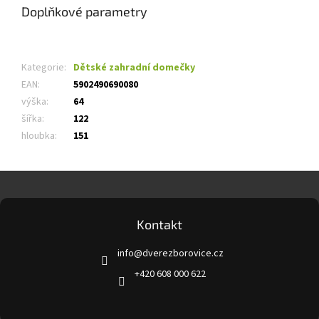
Doplňkové parametry
Kategorie
:
Dětské zahradní domečky
EAN
:
5902490690080
výška
:
64
šířka
:
122
hloubka
:
151
Z
á
p
a
Kontakt
t
info
@
dverezborovice.cz
í
+420 608 000 622