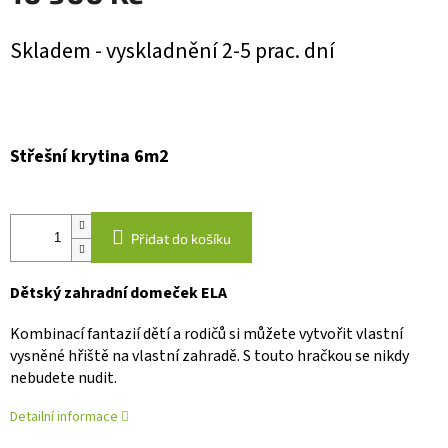
Měrná
Skladem - vyskladnění 2-5 prac. dní
cena:
Střešní krytina 6m2
Přidat do košíku
Dětský zahradní domeček ELA
Kombinací fantazií dětí a rodičů si můžete vytvořit vlastní
vysněné hřiště na vlastní zahradě. S touto hračkou se nikdy
nebudete nudit.
Detailní informace