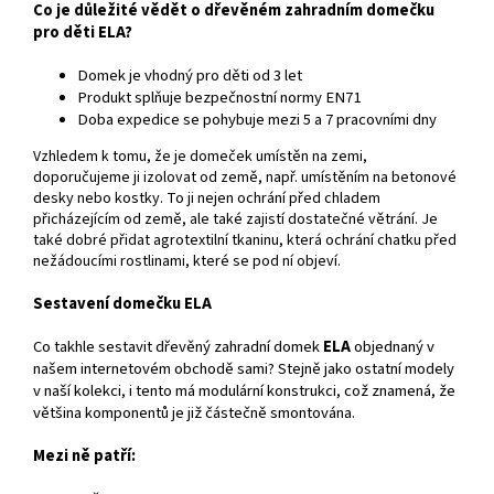
Co je důležité vědět o dřevěném zahradním domečku
pro děti ELA?
Domek je vhodný pro děti od 3 let
Produkt splňuje bezpečnostní normy EN71
Doba expedice se pohybuje mezi 5 a 7 pracovními dny
Vzhledem k tomu, že je domeček umístěn na zemi,
doporučujeme ji izolovat od země, např. umístěním na betonové
desky nebo kostky. To ji nejen ochrání před chladem
přicházejícím od země, ale také zajistí dostatečné větrání. Je
také dobré přidat agrotextilní tkaninu, která ochrání chatku před
nežádoucími rostlinami, které se pod ní objeví.
Sestavení domečku ELA
Co takhle sestavit dřevěný zahradní domek
ELA
objednaný v
našem internetovém obchodě sami? Stejně jako ostatní modely
v naší kolekci, i tento má modulární konstrukci, což znamená, že
většina komponentů je již částečně smontována.
Mezi ně patří: