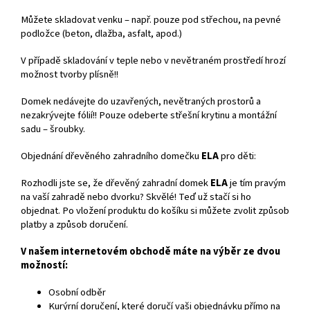
Můžete skladovat venku – např. pouze pod střechou, na pevné
podložce (beton, dlažba, asfalt, apod.)
V případě skladování v teple nebo v nevětraném prostředí hrozí
možnost tvorby plísně!!
Domek nedávejte do uzavřených, nevětraných prostorů a
nezakrývejte fólií!! Pouze odeberte střešní krytinu a montážní
sadu – šroubky.
Objednání dřevěného zahradního domečku
ELA
pro děti:
Rozhodli jste se, že dřevěný zahradní domek
ELA
je tím pravým
na vaší zahradě nebo dvorku? Skvělé! Teď už stačí si ho
objednat. Po vložení produktu do košíku si můžete zvolit způsob
platby a způsob doručení.
V našem internetovém obchodě máte na výběr ze dvou
možností:
Osobní odběr
Kurýrní doručení, které doručí vaši objednávku přímo na