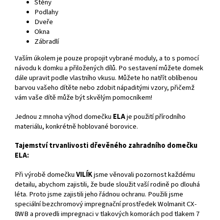
Stěny
Podlahy
Dveře
Okna
Zábradlí
Vaším úkolem je pouze propojit vybrané moduly, a to s pomocí
návodu k domku a přiložených dílů. Po sestavení můžete domek
dále upravit podle vlastního vkusu. Můžete ho natřít oblíbenou
barvou vašeho dítěte nebo zdobit nápaditými vzory, přičemž
vám vaše dítě může být skvělým pomocníkem!
Jednou z mnoha výhod domečku
ELA
je použití přírodního
materiálu, konkrétně hoblované borovice.
Tajemství trvanlivosti dřevěného zahradního domečku
ELA:
Při výrobě domečku
VILÍK
jsme věnovali pozornost každému
detailu, abychom zajistili, že bude sloužit vaší rodině po dlouhá
léta. Proto jsme zajistili jeho řádnou ochranu. Použili jsme
speciální bezchromový impregnační prostředek Wolmanit CX-
8WB a provedli impregnaci v tlakových komorách pod tlakem 7