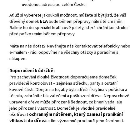
uvedenou adresu po celém Česku.
Ať už si vyberete jakoukoli možnost, můžete si být jisti, že váš
dřevěný domek
ELA
bude během přepravy náležitě chráněn.
Balíme ho do speciální krabicové palety, která chrání konstrukci
před poškozením během přepravy.
Máte na nás dotaz? Neváhejte nás kontaktovat telefonicky nebo
e-mailem - rádi odpovíme na všechny otázky a poradíme s
nákupem.
Doporučení k údržbě:
Pro zachování dlouhé životnosti doporučujeme domeček
pravidelně kontrolovat – zejména střechu, panty a ostatní
kovové části. Dbejte na to, aby byla střešní krytina v pořádku a
těsnila, zabráníte tak zatečení a poškození dřeva. Nepovrchově
upravené dřevo může přirozeně šednout, což není vada, ale
jeho přirozená vlastnost. Domeček je vhodné pravidelně
ošetřovat
ochranným nátěrem, který zamezí pronikání
vlhkosti do dřeva
a tím významně prodlouží jeho životnost.