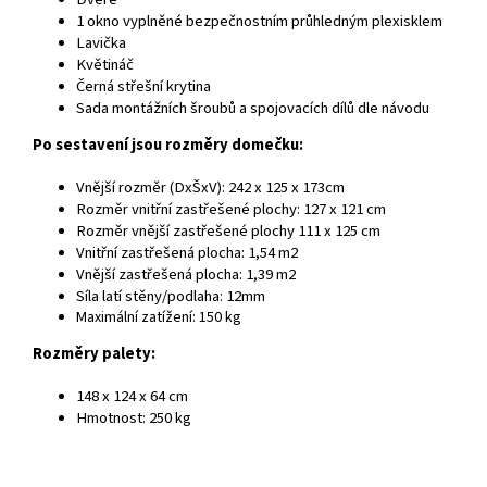
1 okno vyplněné bezpečnostním průhledným plexisklem
Lavička
Květináč
Černá střešní krytina
Sada montážních šroubů a spojovacích dílů dle návodu
Po sestavení jsou rozměry domečku:
Vnější rozměr (DxŠxV): 242 x 125 x 173cm
Rozměr vnitřní zastřešené plochy: 127 x 121 cm
Rozměr vnější zastřešené plochy 111 x 125 cm
Vnitřní zastřešená plocha: 1,54 m2
Vnější zastřešená plocha: 1,39 m2
Síla latí stěny/podlaha: 12mm
Maximální zatížení: 150 kg
Rozměry palety:
148 x 124 x 64 cm
Hmotnost: 250 kg