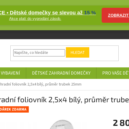
E • Dětské domečky se slevou až
15 %
ZOBRAZIT
Akce platí do vyprodání zásob.
HLEDAT
 VYBAVENÍ
DĚTSKÉ ZAHRADNÍ DOMEČKY
PRO VAŠE DĚ
hradní foliovník 2,5x4 bílý, průměr trubek 25mm
adní foliovník 2,5x4 bílý, průměr tru
DÁREK ZDARMA
2 8