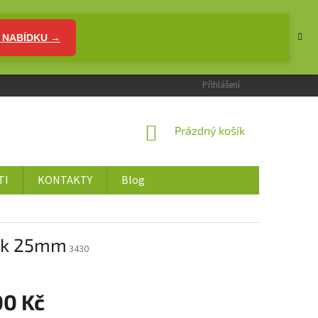
 NABÍDKU →
Přihlášení
NÁKUPNÍ
Prázdný košík
KOŠÍK
TI
KONTAKTY
Blog
bek 25mm
3430
00 Kč