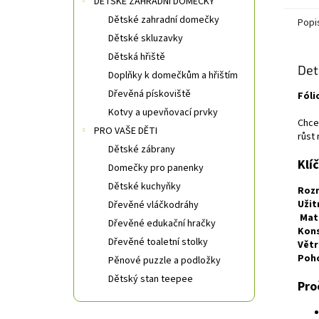
DĚTSKÉ ZAHRADNÍ DOMEČKY
Dětské zahradní domečky
Popi
Dětské skluzavky
Dětská hřiště
Det
Doplňky k domečkům a hřištím
Dřevěná pískoviště
Fóli
Kotvy a upevňovací prvky
Chce
PRO VAŠE DĚTI
růst 
Dětské zábrany
Klí
Domečky pro panenky
Dětské kuchyňky
Roz
Užit
Dřevěné vláčkodráhy
Mate
Dřevěné edukační hračky
Kons
Dřevěné toaletní stolky
Větr
Poho
Pěnové puzzle a podložky
Dětský stan teepee
Pro