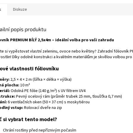
s
Diskuze
ailní popis produktu
ovník PREMIUM BÍLÝ 2,5x4m – ideální volba pro vaši zahradu
te si vypěstovat vlastní zeleninu, ovoce nebo květiny? Zahradní fóliovník
rostlin! Díky odolné konstrukci a kvalitním materiálům je skvělou volbou p
čové vlastnosti fóliovníku
měry:
2,5 × 4 × 2 m (šířka × délka × výška)
ná plocha:
10 m²
riál:
Odolná PE fólie (140 g/m²) s UV filtrem UV4
trukce:
Pevný ocelový rám (průměr trubek 25 mm, tloušťka 0,7 mm)
ání:
6 ventilačních oken (50 × 37 cm) s moskytiérou
dlný vstup:
Rolovací dveře na zip
č si vybrat tento model?
Chrání rostliny před nepříznivým počasím