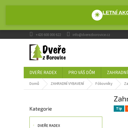
Přejít
na
LETNÍ AKC
obsah
☀
+420 608 000 622
info@dverezborovice.cz
DVEŘE RADEX
PRO VÁŠ DŮM
ZAHRADNÍ
Domů
ZAHRADNÍ VYBAVENÍ
Fóliovníky
Za
P
Zahr
o
Přeskočit
s
Kategorie
kategorie
Tip
t
r
a
DVEŘE RADEX