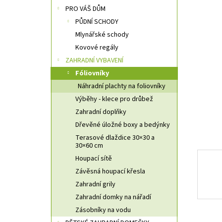
n
PRO VÁŠ DŮM
n
PŮDNÍ SCHODY
í
Mlynářské schody
p
a
Kovové regály
n
ZAHRADNÍ VYBAVENÍ
e
Fóliovníky
l
Náhradní plachty na foliovníky
Výběhy - klece pro drůbež
Zahradní doplňky
Dřevěné úložné boxy a bedýnky
Terasové dlaždice 30×30 a
30×60 cm
Houpací sítě
Závěsná houpací křesla
Zahradní grily
Zahradní domky na nářadí
Zásobníky na vodu