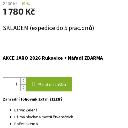
2 100 Kč
–15 %
1 780 Kč
Měrná
SKLADEM (expedice do 5 prac.dnů)
cena:
AKCE JARO 2026 Rukavice + Nářadí ZDARMA
Přidat do košíku
Zahradní foliovník 2x3 m ZELENÝ
Barva: Zelená
Užitná plocha: 6 metrů čtverečních
Počet oken: 6