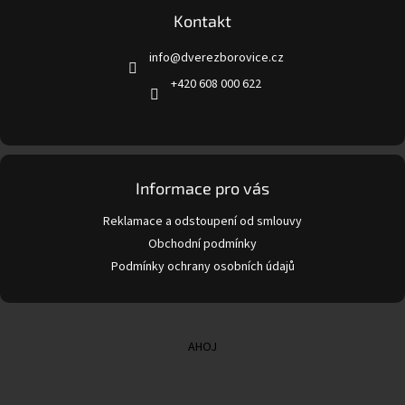
p
a
Kontakt
t
info
@
dverezborovice.cz
í
+420 608 000 622
Informace pro vás
Reklamace a odstoupení od smlouvy
Obchodní podmínky
Podmínky ochrany osobních údajů
AHOJ