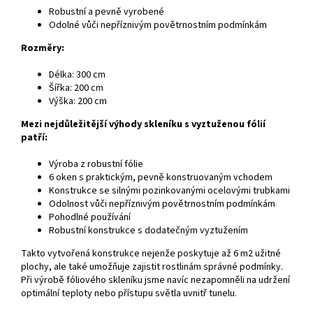
Robustní a pevně vyrobené
Odolné vůči nepříznivým povětrnostním podmínkám
Rozměry:
Délka: 300 cm
Šířka: 200 cm
Výška: 200 cm
Mezi nejdůležitější výhody skleníku s vyztuženou fólií
patří:
Výroba z robustní fólie
6 oken s praktickým, pevně konstruovaným vchodem
Konstrukce se silnými pozinkovanými ocelovými trubkami
Odolnost vůči nepříznivým povětrnostním podmínkám
Pohodlné používání
Robustní konstrukce s dodatečným vyztužením
Takto vytvořená konstrukce nejenže poskytuje až 6 m2 užitné
plochy, ale také umožňuje zajistit rostlinám správné podmínky.
Při výrobě fóliového skleníku jsme navíc nezapomněli na udržení
optimální teploty nebo přístupu světla uvnitř tunelu.