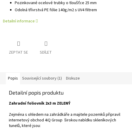
Pozinkované ocelové trubky o tloušťce 25 mm
Odolná třívrstvá PE fólie 140g/m2 s UV4 filtrem
Detailní informace
ZEPTAT SE
SDÍLET
Popis
Související soubory (1)
Diskuze
Detailní popis produktu
Zahradní foliovník 2x3 m ZELENÝ
Zejména s ohledem na zahrádkáře a majitele pozemků připravil
internetový obchod 4iQ Group širokou nabídku skleníkových
tunelů, které jsou: