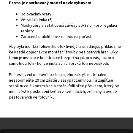
Proto je navrhovaný model navíc vybaven:
Rolovacímy vraty
Větrací okénka (6)
Moskytiéry a zatahovací závěsy 50x37 cm pro regulaci
teploty
Zaručená stabilita bez ohledu na počasí
Aby byla montáž foliovníku efektivnější a snadnější, přikládáme
ke každé objednávce montážní šrouby bez ostrých hran. Díky
tomu je instalace konstrukce bezpečná jak pro vás, tak pro
samotnou fólii - konce instalačních prvků fólii nepoškodí.
Po sestavení ocelového rámu a jeho zakrytí materiálem
nezapomeňte 20 cm zástěru zasypat zeminou. Ta zajišťuje
stabilitu celé konstrukce a chrání fólii před převisem, který by
mohl vést k poškození květin v květináčích, zeleniny a ovoce
pěstovaných ve folovníku.
Z
á