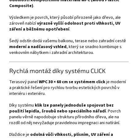
Composite)
.
Výsledkem je povrch, který působí přirozeně jako dřevo, ale
zároveň nabízí
výrazně vyšší odolnost proti vlhkosti, UV
záření a běžnému opotřebení
.
Šedý odstín dodá vašemu balkonu, terase nebo zahradní cestě
moderní a nadčasový vzhled
, který se snadno kombinuje s
venkovním nábytkem i zahradní architekturou.
Rychlá montáž díky systému CLICK
Terasový panel
WPC 30 × 60 cm se systémem click
je moderní
a praktické řešení pro rychlou tvorbu estetických povrchů v
interiéru i exteriéru.
Díky systému
klik lze panely jednoduše spojovat bez
použití lepidla, šroubů nebo speciálního nářadí
. Povrch
panelu věrně napodobuje strukturu přírodního dřeva, ale na
rozdíl od něj nevyžaduje pravidelnou impregnaci ani natírání.
Dlaždice je
odolná vůči vlhkosti, plísním, UV záření a