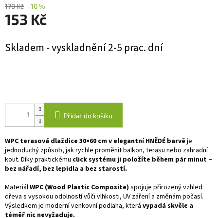
170 Kč
–10 %
153 Kč
Měrná
Skladem - vyskladnění 2-5 prac. dní
cena:
Přidat do košíku
WPC terasová dlaždice 30×60 cm v elegantní HNĚDÉ barvě
je
jednoduchý způsob, jak rychle proměnit balkon, terasu nebo zahradní
kout. Díky praktickému
click systému ji položíte během pár minut –
bez nářadí, bez lepidla a bez starostí.
Materiál
WPC (Wood Plastic Composite)
spojuje přirozený vzhled
dřeva s vysokou odolností vůči vlhkosti, UV záření a změnám počasí.
Výsledkem je moderní venkovní podlaha, která
vypadá skvěle a
téměř nic nevyžaduje.