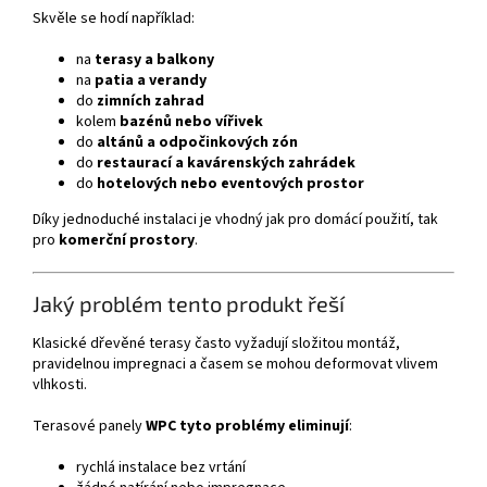
Skvěle se hodí například:
na
terasy a balkony
na
patia a verandy
do
zimních zahrad
kolem
bazénů nebo vířivek
do
altánů a odpočinkových zón
do
restaurací a kavárenských zahrádek
do
hotelových nebo eventových prostor
Díky jednoduché instalaci je vhodný jak pro domácí použití, tak
pro
komerční prostory
.
Jaký problém tento produkt řeší
Klasické dřevěné terasy často vyžadují složitou montáž,
pravidelnou impregnaci a časem se mohou deformovat vlivem
vlhkosti.
Terasové panely
WPC tyto problémy eliminují
:
rychlá instalace bez vrtání