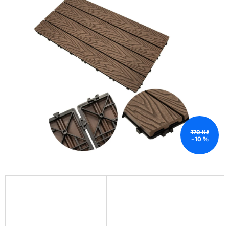
170 Kč
–10 %