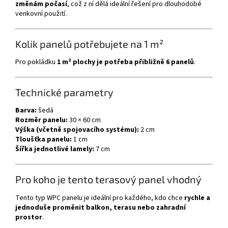
změnám počasí
, což z ní dělá ideální řešení pro dlouhodobé
venkovní použití.
Kolik panelů potřebujete na 1 m²
Pro pokládku
1 m² plochy je potřeba přibližně 6 panelů
.
Technické parametry
Barva:
šedá
Rozměr panelu:
30 × 60 cm
Výška (včetně spojovacího systému):
2 cm
Tloušťka panelu:
1 cm
Šířka jednotlivé lamely:
7 cm
Pro koho je tento terasový panel vhodný
Tento typ WPC panelu je ideální pro každého, kdo chce
rychle a
jednoduše proměnit balkon, terasu nebo zahradní
prostor
.