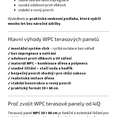
žádné natírání nebo impregnace
vysoká odolnost proti vlhkosti
stabilní a rovný povrch
Výsledkem je
praktická venkovní podlaha, která vydrží
mnoho let bez náročné údržby
.
Hlavní výhody WPC terasových panelů
✔
montážní systém click
– rychlá instalace bez nářadí
✔
bez impregnace a natírání
✔
odolnost proti vlhkosti a UV záření
✔
materiál WPC – kombinace dřeva a polymeru
✔
snadné čištění – stačí voda a hadřík
✔
bezpečný povrch vhodný i pro chůzi naboso
✔
realistická imitace dřeva
✔
stabilní konstrukce a rovný povrch
✔
praktický formát 30 × 60 cm
Proč zvolit WPC terasové panely od
4iQ
Terasový panel
WPC 30 × 60 cm
je funkční a estetické řešení pro