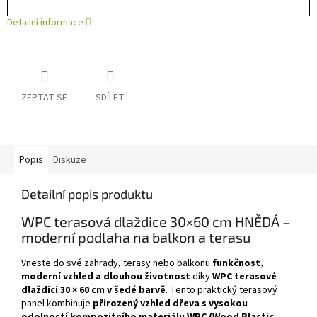
Detailní informace
ZEPTAT SE
SDÍLET
Popis
Diskuze
Detailní popis produktu
WPC terasová dlaždice 30×60 cm HNĚDÁ –
moderní podlaha na balkon a terasu
Vneste do své zahrady, terasy nebo balkonu
funkčnost,
moderní vzhled a dlouhou životnost
díky
WPC terasové
dlaždici 30 × 60 cm v šedé barvě
. Tento praktický terasový
panel kombinuje
přirozený vzhled dřeva s vysokou
odolností kompozitního materiálu WPC (Wood Plastic