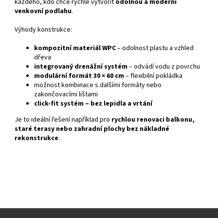
každého, kdo chce rychle vytvořit
odolnou a moderní
venkovní podlahu
.
Výhody konstrukce:
kompozitní materiál WPC
– odolnost plastu a vzhled
dřeva
integrovaný drenážní systém
– odvádí vodu z povrchu
modulární formát 30 × 60 cm
– flexibilní pokládka
možnost kombinace s dalšími formáty nebo
zakončovacími lištami
click-fit systém – bez lepidla a vrtání
Je to ideální řešení například pro
rychlou renovaci balkonu,
staré terasy nebo zahradní plochy bez nákladné
rekonstrukce
.
Z