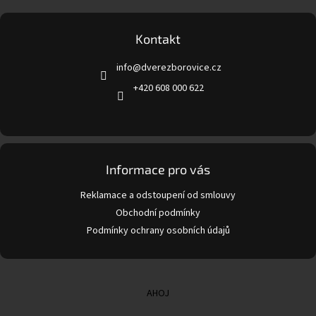
á
p
a
Kontakt
t
info
@
dverezborovice.cz
í
+420 608 000 622
Informace pro vás
Reklamace a odstoupení od smlouvy
Obchodní podmínky
Podmínky ochrany osobních údajů
AHOJ