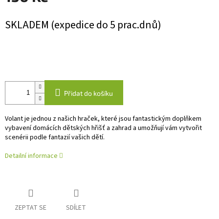
Měrná
SKLADEM (expedice do 5 prac.dnů)
cena:
Přidat do košíku
Volant je jednou z našich hraček, které jsou fantastickým doplňkem
vybavení domácích dětských hřišť a zahrad a umožňují vám vytvořit
scenérii podle fantazií vašich dětí.
Detailní informace
ZEPTAT SE
SDÍLET