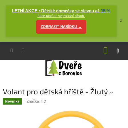
Přejít
na
LETNÍ AKCE • Dětské domečky se slevou až
15 %
obsah
Akce platí do vyprodání zásob.
ZOBRAZIT NABÍDKU →
NÁKUP
KOŠÍK
Volant pro dětská hříště - Žlutý
22
Značka:
4iQ
Novinka