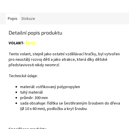
Popis
Diskuze
Detailní popis produktu
VOLANT-
Žlutý
Tento volant, stejně jako ostatní vzdělávací hračky, byl vytvořen
pro neustálý rozvoj dětí a jako atrakce, která díky dětské
představivosti nikdy neomrzí.
Technické údaje:
materiál: vstřikovaný polypropylen
tuhý materiál
průměr: 300 mm
sada obsahuje: řídítka se šestihranným šroubem do dřeva
(Ø 10 x 60 mm), podložku a kryt šroubu.