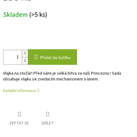
Měrná
Skladem
(>5 ks)
cena:
Přidat do košíku
Vlajka na stožár! Před námi je velká bitva za naši Princeznu ! Sada
obsahuje vlajku se zvedacím mechanismem a lanem.
Detailní informace
ZEPTAT SE
SDÍLET