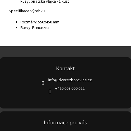
kusy, pirátská vlajka - 1 kus;
Specifikace výrobku:
Rozměry: 550x450 mm
Barvy: Princezna
Z
á
p
a
Kontakt
t
info
@
dverezborovice.cz
í
+420 608 000 622
Informace pro vás