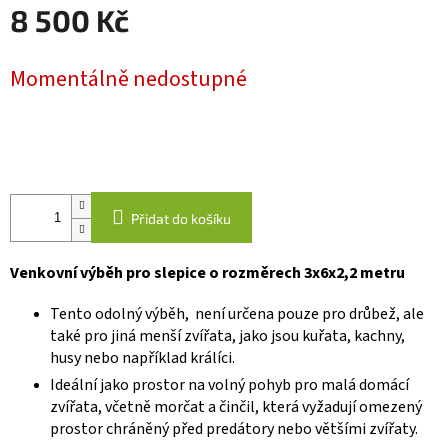
8 500 Kč
Měrná
Momentálně nedostupné
cena:
Přidat do košíku
Venkovní výběh pro slepice o rozměrech 3x6x2,2 metru
Tento odolný výběh, není určena pouze pro drůbež, ale
také pro jiná menší zvířata, jako jsou kuřata, kachny,
husy nebo například králíci.
Ideální jako prostor na volný pohyb pro malá domácí
zvířata, včetně morčat a činčil, která vyžadují omezený
prostor chráněný před predátory nebo většími zvířaty.