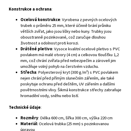
Konstrukce a ochrana
:
Ocelová konstrukce
: Vyrobena z pevných ocelových
trubek o průměru 25 mm, které účinně brání průniku
větších zvířat, jako jsou lišky nebo kuny. Trubky jsou
oboustranně pozinkované, což zaručuje dlouhou
životnost a odolnost proti korozi.
Drátěné pletivo
: Vysoce kvalitní ocelové pletivo s PVC
povlakem má malé otvory (4 cm) a celkovou tloušťku 1,2
mm, což chrání zvířata před nebezpečím a zároveň jim
umožňuje volný pohyb na čerstvém vzduchu.
Střecha
: Polyesterový kryt (300 g/m²) s PVC povlakem
nejen chrání před přímým slunečním zářením, ale také
poskytuje ochranu před deštěm, UV zářením a dalšími
povětrnostními vlivy. Šikmá konstrukce střechy zabraňuje
hromadění vody, sněhu nebo listí.
Technické údaje
:
Rozměry
: Délka 600 cm, šířka 300 cm, výška 220 cm
Materiál
: Ocelová trubka (25 mm) s pozinkovanou
úpravou