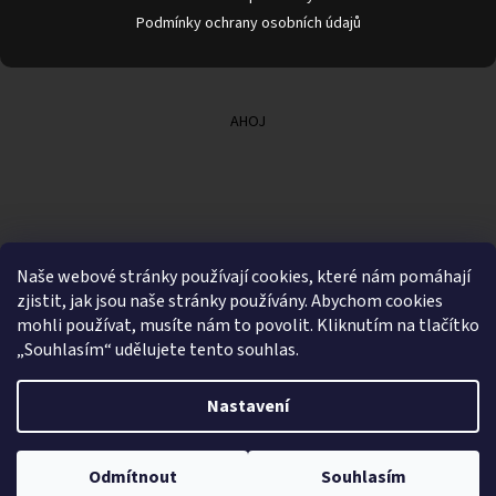
Podmínky ochrany osobních údajů
AHOJ
Naše webové stránky používají cookies, které nám pomáhají
zjistit, jak jsou naše stránky používány. Abychom cookies
mohli používat, musíte nám to povolit. Kliknutím na tlačítko
„Souhlasím“ udělujete tento souhlas.
Nastavení
Vytvořil Shoptet
Odmítnout
Souhlasím
Copyright 2026
Dvěře z borovice
. Všechna práva vyhrazena.