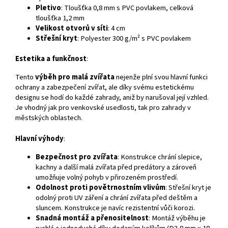
Pletivo
: Tloušťka 0,8 mm s PVC povlakem, celková
tloušťka 1,2 mm
Velikost otvorů v síti
: 4 cm
Střešní kryt
: Polyester 300 g/m² s PVC povlakem
Estetika a funkčnost
:
Tento
výběh pro malá zvířata
nejenže plní svou hlavní funkci
ochrany a zabezpečení zvířat, ale díky svému estetickému
designu se hodí do každé zahrady, aniž by narušoval její vzhled.
Je vhodný jak pro venkovské usedlosti, tak pro zahrady v
městských oblastech.
Hlavní výhody
:
Bezpečnost pro zvířata
: Konstrukce chrání slepice,
kachny a další malá zvířata před predátory a zároveň
umožňuje volný pohyb v přirozeném prostředí.
Odolnost proti povětrnostním vlivům
: Střešní kryt je
odolný proti UV záření a chrání zvířata před deštěm a
sluncem. Konstrukce je navíc rezistentní vůči korozi.
Snadná montáž a přenositelnost
: Montáž výběhu je