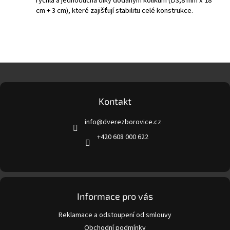
rychlá a jednoduchá díky dodaným kolíkům (D3,8 mm x 18
cm + 3 cm), které zajišťují stabilitu celé konstrukce.
Z
á
p
a
Kontakt
t
info
@
dverezborovice.cz
í
+420 608 000 622
Informace pro vás
Reklamace a odstoupení od smlouvy
Obchodní podmínky