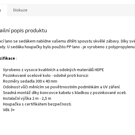
s
Diskuze
ailní popis produktu
ací lano se sedákem nabídne vašemu dítěti spoustu skvělé zábavy. Díky s
ady. U sedáku houpačky bylo použito PP lano - je vyrobeno z polypropylenu,
cifikace
:
Vyrobeno z vysoce kvalitních a odolných materiálů HDPE
Pozinkované ocelové kolo - odolné proti korozi
Rozměry sedadla 300 x 40 mm
Odolnost vůči měnícím se povětrnostním podmínkám a UV záření.
Snadná montáž díky koncovce kabelu s kladkou z pozinkované oceli.
Instalační výška 2 m - 2,5 m
Houpačka s certifikátem bezpečnosti.
Věk 3+