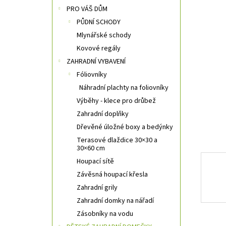
n
PRO VÁŠ DŮM
n
PŮDNÍ SCHODY
í
Mlynářské schody
p
a
Kovové regály
n
ZAHRADNÍ VYBAVENÍ
e
Fóliovníky
l
Náhradní plachty na foliovníky
Výběhy - klece pro drůbež
Zahradní doplňky
Dřevěné úložné boxy a bedýnky
Terasové dlaždice 30×30 a
30×60 cm
Houpací sítě
Závěsná houpací křesla
Zahradní grily
Zahradní domky na nářadí
Zásobníky na vodu