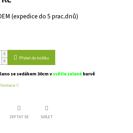
EM (expedice do 5 prac.dnů)
Přidat do košíku
 lano se sedákem 30cm v
světle zelené
barvě
informace
ZEPTAT SE
SDÍLET