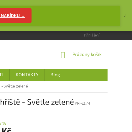
 NABÍDKU →
Přihlášení
NÁKUPNÍ
Prázdný košík
KOŠÍK
TI
KONTAKTY
Blog
 - Světle zelené
říště - Světle zelené
PRI-2174
7 %
 Kč