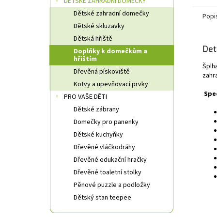
DĚTSKÉ ZAHRADNÍ DOMEČKY
Dětské zahradní domečky
Popi
Dětské skluzavky
Dětská hřiště
Det
Doplňky k domečkům a
hřištím
Šplh
Dřevěná pískoviště
zahr
Kotvy a upevňovací prvky
Spe
PRO VAŠE DĚTI
Dětské zábrany
Domečky pro panenky
Dětské kuchyňky
Dřevěné vláčkodráhy
Dřevěné edukační hračky
Dřevěné toaletní stolky
Pěnové puzzle a podložky
Dětský stan teepee