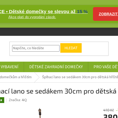
E • Dětské domečky se slevou až
15 %
ZOBRAZIT
Akce platí do vyprodání zásob.
HLEDAT
 VYBAVENÍ
DĚTSKÉ ZAHRADNÍ DOMEČKY
PRO VAŠE DĚ
 domečkům a hřištím
Šplhací lano se sedákem 30cm pro dětská hříště
ací lano se sedákem 30cm pro dětská h
Značka:
4iQ
ka
410 Kč
–
380