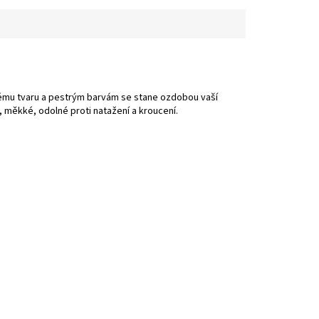
vému tvaru a pestrým barvám se stane ozdobou vaší
 měkké, odolné proti natažení a kroucení.