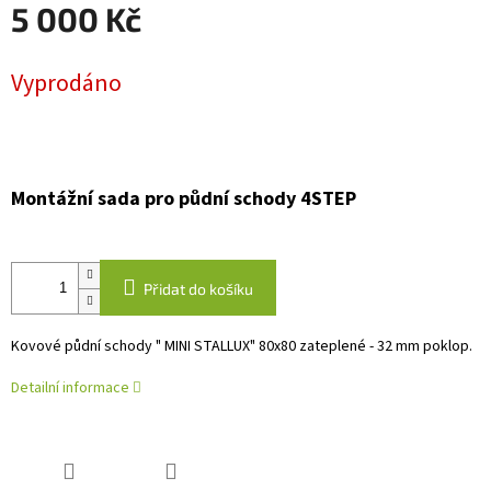
5 000 Kč
Měrná
Vyprodáno
cena:
Montážní sada pro půdní schody 4STEP
Přidat do košíku
Kovové půdní schody " MINI STALLUX" 80x80 zateplené - 32 mm poklop.
Detailní informace