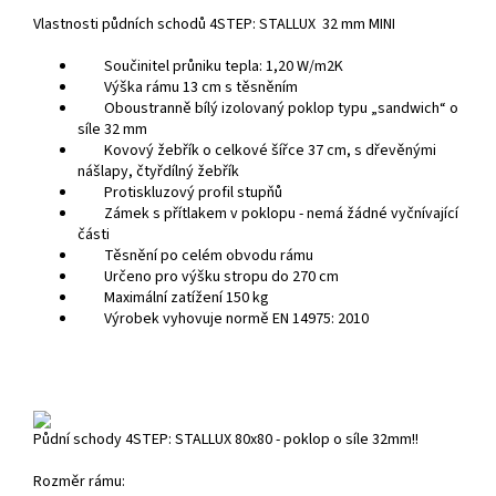
Vlastnosti půdních schodů 4STEP: STALLUX 32 mm MINI
Součinitel průniku tepla: 1,20 W/m2K
Výška rámu 13 cm s těsněním
Oboustranně bílý izolovaný poklop typu „sandwich“ o
síle 32 mm
Kovový žebřík o celkové šířce 37 cm, s dřevěnými
nášlapy, čtyřdílný žebřík
Protiskluzový profil stupňů
Zámek s přítlakem v poklopu - nemá žádné vyčnívající
části
Těsnění po celém obvodu rámu
Určeno pro výšku stropu do 270 cm
Maximální zatížení 150 kg
Výrobek vyhovuje normě EN 14975: 2010
Půdní schody 4STEP: STALLUX 80x80 - poklop o síle 32mm!!
Rozměr rámu: