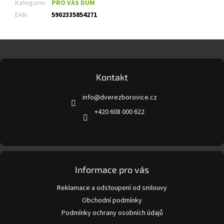
Kategorie
:
PRO VÁŠ DŮM
EAN
:
5902335854271
Z
á
p
a
Kontakt
t
info
@
dverezborovice.cz
í
+420 608 000 622
Informace pro vás
Reklamace a odstoupení od smlouvy
Obchodní podmínky
Podmínky ochrany osobních údajů