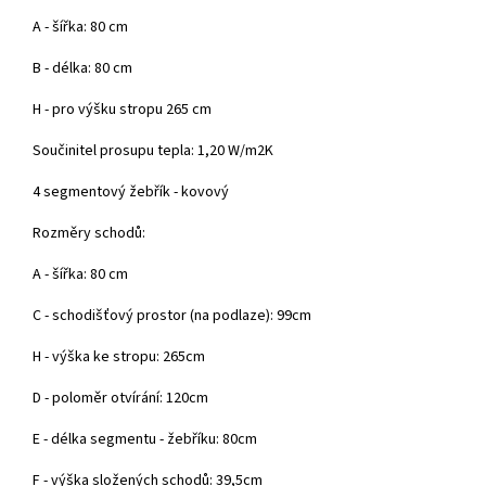
A - šířka: 80 cm
B - délka: 80 cm
H - pro výšku stropu 265 cm
Součinitel prosupu tepla: 1,20 W/m2K
4 segmentový žebřík - kovový
Rozměry schodů:
A - šířka: 80 cm
C - schodišťový prostor (na podlaze): 99cm
H - výška ke stropu: 265cm
D - poloměr otvírání: 120cm
E - délka segmentu - žebříku: 80cm
F - výška složených schodů: 39,5cm