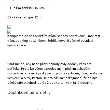
G1 - šířka žebříku: 36,5cm
G2 - šířka nášlapů: 32cm
Kompletně od nás obdržíte půdní schody připravené k montáži
(rám, popklop se zámkem, žebřík, kování) včetně ovládací
kovové tyče.
Snažíme se, aby naše půdní schody byly dodány včas a v
pořádku. Proto ke všem expedovaným půdním schodům
dodáváme ochranné prvky jakou jsou polystyren, fólie, pásky na
uchycení a tvrdý karton. Je pro nás samozřejmostí, že od nás
očekáváte plnohodnotný výrobek a ten vám také dodáme.
Doplňkové parametry