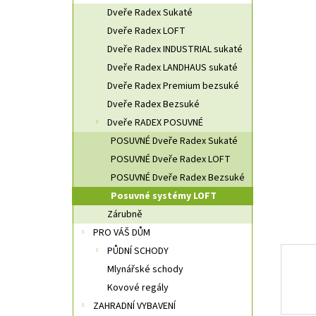
n
Dveře Radex Sukaté
n
Dveře Radex LOFT
í
Dveře Radex INDUSTRIAL sukaté
p
a
Dveře Radex LANDHAUS sukaté
n
Dveře Radex Premium bezsuké
e
Dveře Radex Bezsuké
l
Dveře RADEX POSUVNÉ
POSUVNÉ Dveře Radex Sukaté
POSUVNÉ Dveře Radex LOFT
POSUVNÉ Dveře Radex Bezsuké
Posuvné systémy LOFT
Zárubně
PRO VÁŠ DŮM
PŮDNÍ SCHODY
Mlynářské schody
Kovové regály
ZAHRADNÍ VYBAVENÍ