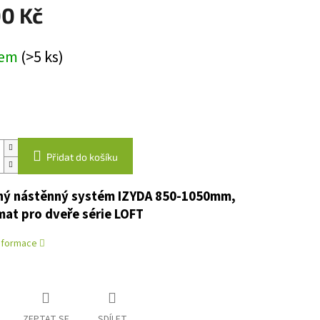
00 Kč
dem
(>5 ks)
Přidat do košíku
ý nástěnný systém IZYDA 850-1050mm,
mat pro dveře série LOFT
informace
ZEPTAT SE
SDÍLET