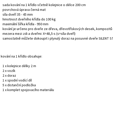
sada kování na 1 křídlo včetně kolejnice o délce 200 cm
povrchová úprava černá mat
síla dveří 35 - 45 mm
hmotnost dveřního křídla do 100 kg
maximální šířka křídla - 950 mm
kování je určeno pro dveře ze dřeva, dřevotřískových desek, kompozitů
mezera mezi zdi a dveřmi: X=48,5-s (s=síla dveří)
samostatně můžete dokoupit i plynulý doraz na posuvné dveře SILENT 
kování na 1 křídlo obsahuje:
1 x kolejnice délky 2 m
2 x vozík
2 x doraz
1 x spodní vodící díl
5 x distanční podložka
1 x komplet spojovacího materiálu