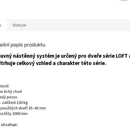
s
Diskuze
ailní popis produktu
uvný nástěnný systém je určený pro dveře série LOFT a
trhuje celkový vzhled a charakter této série.
nosti:
mi tichý chod
nulý posuv
. zatížení 100 kg
la použitých dveří 35–45 mm
ka lišty 2000 mm
 obsahuje: