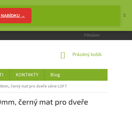
 NABÍDKU →
Přihlášení
NÁKUPNÍ
Prázdný košík
KOŠÍK
TI
KONTAKTY
Blog
0mm, černý mat pro dveře série LOFT
mm, černý mat pro dveře