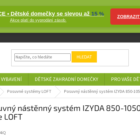
E • Dětské domečky se slevou až
15 %
ZOBRAZIT
Akce platí do vyprodání zásob.
HLEDAT
 VYBAVENÍ
DĚTSKÉ ZAHRADNÍ DOMEČKY
PRO VAŠE DĚ
Posuvné systémy LOFT
Posuvný nástěnný systém IZYDA 850-105
uvný nástěnný systém IZYDA 850-1050
e LOFT
4iQ