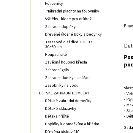
Fóliovníky
Náhradní plachty na foliovníky
Výběhy - klece pro drůbež
Popi
Zahradní doplňky
Dřevěné úložné boxy a bedýnky
Terasové dlaždice 30×30 a
Det
30×60 cm
Houpací sítě
Pos
Závěsná houpací křesla
pod
Zahradní grily
Zahradní domky na nářadí
Zásobníky na vodu
Vlast
DĚTSKÉ ZAHRADNÍ DOMEČKY
• Vel
• Ply
Dětské zahradní domečky
• Max
Dětské skluzavky
• Sí
Dětská hřiště
• Dél
Doplňky k domečkům a hřištím
Sada
Dřevěná pískoviště