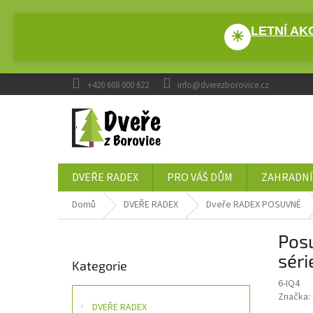
Přejít
na
LETNÍ AKC
obsah
☀
+420 608 000 622
info@dverezborovice.cz
DVEŘE RADEX
PRO VÁŠ DŮM
ZAHRADNÍ
Domů
DVEŘE RADEX
Dveře RADEX POSUVNÉ
P
Pos
o
Přeskočit
s
séri
Kategorie
kategorie
t
6-IQ4
r
Značka:
a
DVEŘE RADEX