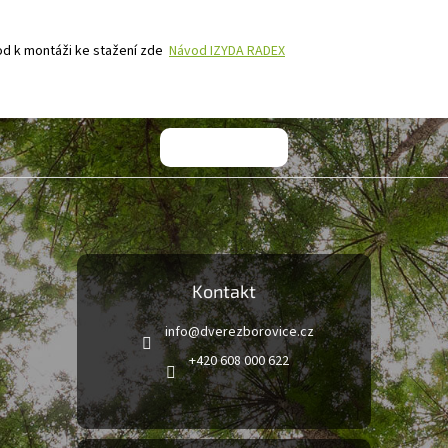
d k montáži ke stažení zde
Návod IZYDA RADEX
Kontakt
info
@
dverezborovice.cz
+420 608 000 622